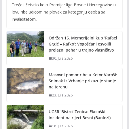
Treće i četvrto kolo Premijer lige Bosne i Hercegovine u
e
itt
ai
p
lovu ribe udicom na plovak za kategoriju osoba sa
b
er
l
y
invaliditetom,
o
Li
o
n
Održan 15. Memorijalni kup ‘Rafael
k
k
Grgić – Rafko’: Vogošćani osvojili
prelazni pehar u trajno vlasništvo
30. Jula 2026.
Masovni pomor ribe u Kotor Varoši:
Snimak iz Vrbanje prikazuje stanje
na terenu
23. Jula 2026.
UGSR ‘Bistro’ Zenica: Ekološki
incident na rijeci Bosni (Banlozi)
18. Jula 2026.