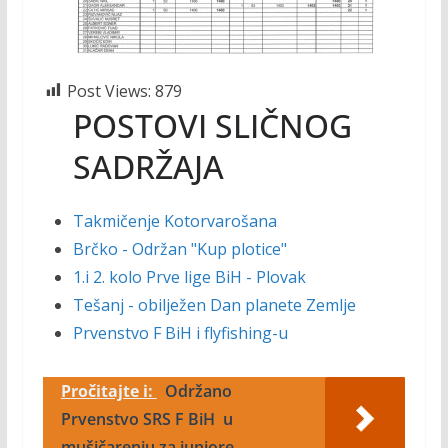
Post Views:
879
POSTOVI SLIČNOG
SADRŽAJA
Takmičenje Kotorvarošana
Brčko - Održan "Kup plotice"
1.i 2. kolo Prve lige BiH - Plovak
Tešanj - obilježen Dan planete Zemlje
Prvenstvo F BiH i flyfishing-u
Pročitajte i:
Održano
Prvenstvo SRS F BiH u
mušičarenju za juniore