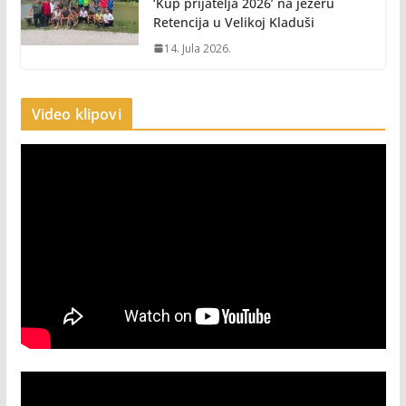
‘Kup prijatelja 2026’ na jezeru
Retencija u Velikoj Kladuši
14. Jula 2026.
Video klipovi