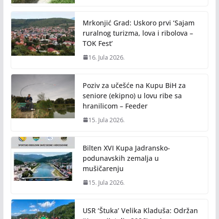
Mrkonjić Grad: Uskoro prvi ‘Sajam
ruralnog turizma, lova i ribolova –
TOK Fest’
16. Jula 2026.
Poziv za učešće na Kupu BiH za
seniore (ekipno) u lovu ribe sa
hranilicom – Feeder
15. Jula 2026.
Bilten XVI Kupa Jadransko-
podunavskih zemalja u
mušičarenju
15. Jula 2026.
USR ‘Štuka’ Velika Kladuša: Održan