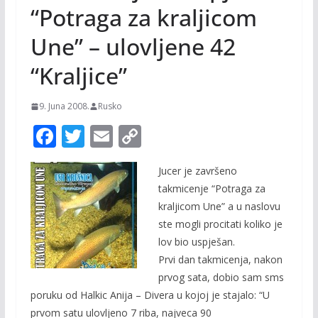
“Potraga za kraljicom
Une” – ulovljene 42
“Kraljice”
9. Juna 2008.
Rusko
F
T
E
C
ac
w
m
o
Jucer je završeno
e
itt
ai
p
takmicenje “Potraga za
b
er
l
y
kraljicom Une” a u naslovu
o
Li
ste mogli procitati koliko je
o
n
lov bio uspješan.
Prvi dan takmicenja, nakon
k
k
prvog sata, dobio sam sms
poruku od Halkic Anija – Divera u kojoj je stajalo: “U
prvom satu ulovljeno 7 riba, najveca 90