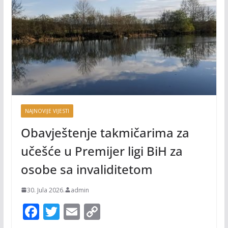
NAJNOVIJE VIJESTI
Obavještenje takmičarima za
učešće u Premijer ligi BiH za
osobe sa invaliditetom
30. Jula 2026.
admin
F
T
E
C
ac
w
m
o