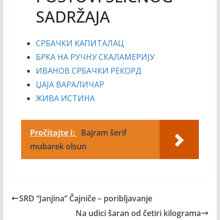
SADRŽAJA
СРБАЧКИ КАПИТАЛАЦ
БРКА НА РУЧНУ СКАЛАМЕРИЈУ
ИВАНОВ СРБАЧКИ РЕКОРД
ЏАЈА ВАРАЛИЧАР
ЖИВА ИСТИНА
Pročitajte i:
Bajram šerif
mubarek olsun
SRD “Janjina” Čajniče – poribljavanje
Na udici šaran od četiri kilograma