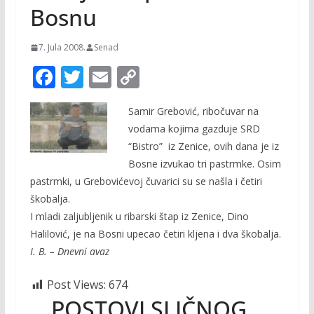
Bosnu
7. Jula 2008.
Senad
F
T
E
C
ac
w
m
o
Samir Grebović, ribočuvar na
e
itt
ai
p
vodama kojima gazduje SRD
b
er
l
y
“Bistro” iz Zenice, ovih dana je iz
o
Li
Bosne izvukao tri pastrmke. Osim
o
n
pastrmki, u Grebovićevoj čuvarici su se našla i četiri
škobalja.
k
k
I mladi zaljubljenik u ribarski štap iz Zenice, Dino
Halilović, je na Bosni upecao četiri kljena i dva škobalja.
I. B. – Dnevni avaz
Post Views:
674
POSTOVI SLIČNOG