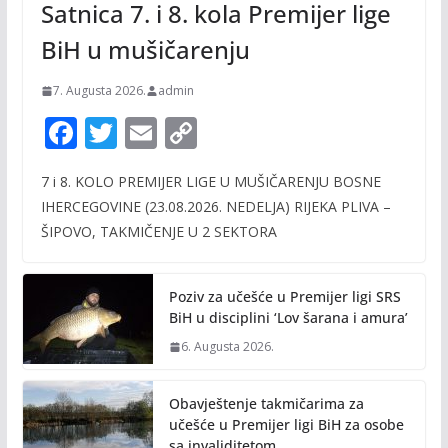
Satnica 7. i 8. kola Premijer lige
BiH u mušičarenju
7. Augusta 2026.
admin
F
T
E
C
ac
w
m
o
7 i 8. KOLO PREMIJER LIGE U MUŠIČARENJU BOSNE
e
itt
ai
p
IHERCEGOVINE (23.08.2026. NEDELJA) RIJEKA PLIVA –
b
er
l
y
ŠIPOVO, TAKMIČENJE U 2 SEKTORA
o
Li
o
n
Poziv za učešće u Premijer ligi SRS
k
k
BiH u disciplini ‘Lov šarana i amura’
6. Augusta 2026.
Obavještenje takmičarima za
učešće u Premijer ligi BiH za osobe
sa invaliditetom