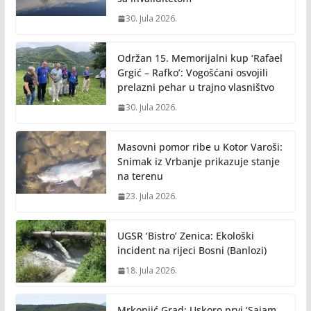
30. Jula 2026.
Održan 15. Memorijalni kup ‘Rafael
Grgić – Rafko’: Vogošćani osvojili
prelazni pehar u trajno vlasništvo
30. Jula 2026.
Masovni pomor ribe u Kotor Varoši:
Snimak iz Vrbanje prikazuje stanje
na terenu
23. Jula 2026.
UGSR ‘Bistro’ Zenica: Ekološki
incident na rijeci Bosni (Banlozi)
18. Jula 2026.
Mrkonjić Grad: Uskoro prvi ‘Sajam