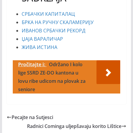
СРБАЧКИ КАПИТАЛАЦ
БРКА НА РУЧНУ СКАЛАМЕРИЈУ
ИВАНОВ СРБАЧКИ РЕКОРД
ЏАЈА ВАРАЛИЧАР
ЖИВА ИСТИНА
Pročitajte i:
Održano I kolo
lige SSRD ZE-DO kantona u
lovu ribe udicom na plovak za
seniore
Pecajte na Sutjesci
Radnici Cominga uljepšavaju korito Lištice