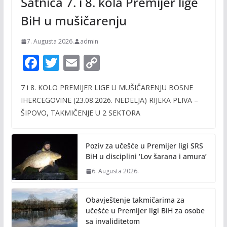
Satnica 7. i 8. kola Premijer lige
BiH u mušičarenju
7. Augusta 2026.
admin
F
T
E
C
ac
w
m
o
7 i 8. KOLO PREMIJER LIGE U MUŠIČARENJU BOSNE
e
itt
ai
p
IHERCEGOVINE (23.08.2026. NEDELJA) RIJEKA PLIVA –
b
er
l
y
ŠIPOVO, TAKMIČENJE U 2 SEKTORA
o
Li
o
n
Poziv za učešće u Premijer ligi SRS
k
k
BiH u disciplini ‘Lov šarana i amura’
6. Augusta 2026.
Obavještenje takmičarima za
učešće u Premijer ligi BiH za osobe
sa invaliditetom