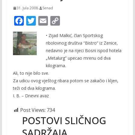
31. Jula 2008.
Senad
F
T
E
C
ac
w
m
o
• Zijad Malki
ć
, član Sportskog
e
itt
ai
p
ribolovnog društva “Bistro” iz Zenice,
b
er
l
y
nedavno je na rijeci Bosni ispod hotela
o
Li
„Metalurg” upecao mrenu od dva
o
n
kilograma.
Ali, to nije bilo sve.
k
k
Za udicu ovog vještog ribara potom se zakačio i kljen,
teži od dva kilograma.
I. B. – Dnevni avaz
Post Views:
734
POSTOVI SLIČNOG
SADRŽAJA