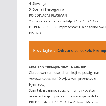
4. Slovenija
5. Bosna i Hercegovina
POJEDINACNI PLASMAN
2. mjesto i srebrena medalja SALKIC ESAD sa p
ISKRENE CESTITKE reprezentaciji, a posebno SALK
BISTRO!!
Pročitajte i:
Održano 5. i 6. kolo Premij
CESTITKA PREDSJEDNIKA TK SRS BIH
Obradovan sam uspijehom koji su postigli nasi
reprezentativci na 10.svjetskom prvenstvu u
Njemackoj.
Svim takmicarima, strucnom timu i vodstvu
reprezentacije, upucujem najiskrenije cestitke.
PREDSJEDNIK TK SRS BiH – Zivkovic Milovan