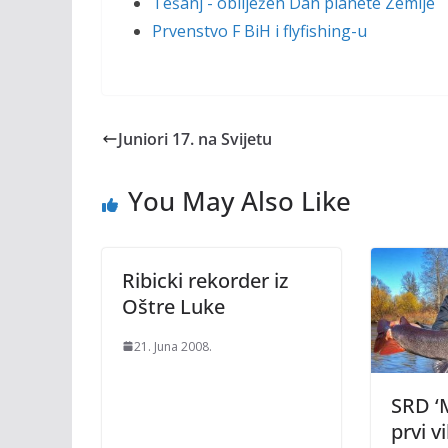
Tešanj - obilježen Dan planete Zemlje
Prvenstvo F BiH i flyfishing-u
Juniori 17. na Svijetu
You May Also Like
Ribicki rekorder iz
Oštre Luke
21. Juna 2008.
SRD ‘M
prvi v