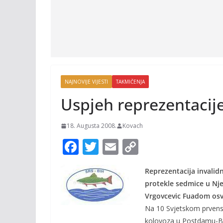
NAJNOVIJE VIJESTI
TAKMIČENJA
Uspjeh reprezentacije
18. Augusta 2008.
Kovach
F
T
E
C
ac
w
m
o
Reprezentacija invalid
e
itt
ai
p
protekle sedmice u Nj
b
er
l
y
Vrgovcevic Fuadom osvo
o
Li
Na 10 Svjetskom prvenst
kolovoza u Postdamu-Be