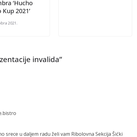
bra ‘Hucho
 Kup 2021’
obra 2021.
entacije invalida
”
.bistro
 srece u daljem radu želi vam Ribolovna Sekcija Šićki