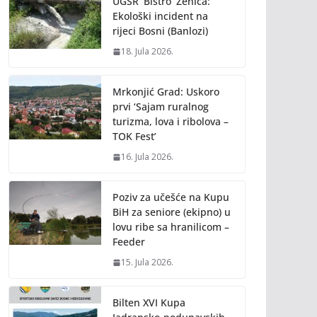
UGSR ‘Bistro’ Zenica:
Ekološki incident na
rijeci Bosni (Banlozi)
18. Jula 2026.
Mrkonjić Grad: Uskoro
prvi ‘Sajam ruralnog
turizma, lova i ribolova –
TOK Fest’
16. Jula 2026.
Poziv za učešće na Kupu
BiH za seniore (ekipno) u
lovu ribe sa hranilicom –
Feeder
15. Jula 2026.
Bilten XVI Kupa