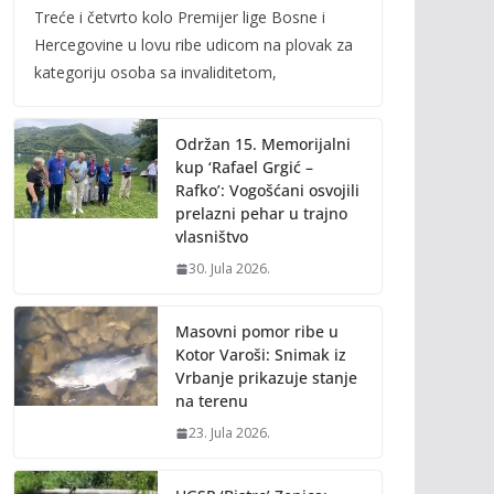
Treće i četvrto kolo Premijer lige Bosne i
e
itt
ai
p
Hercegovine u lovu ribe udicom na plovak za
b
er
l
y
kategoriju osoba sa invaliditetom,
o
Li
o
n
Održan 15. Memorijalni
k
k
kup ‘Rafael Grgić –
Rafko’: Vogošćani osvojili
prelazni pehar u trajno
vlasništvo
30. Jula 2026.
Masovni pomor ribe u
Kotor Varoši: Snimak iz
Vrbanje prikazuje stanje
na terenu
23. Jula 2026.