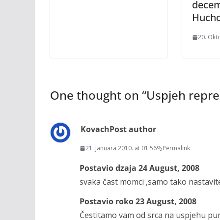
decem
Hucho
20. Okt
One thought on “
Uspjeh reprez
Kovach
Post author
21. Januara 2010. at 01:56
Permalink
Postavio dzaja 24 August, 2008
svaka čast momci ,samo tako nastavite
Postavio roko 23 August, 2008
Čestitamo vam od srca na uspjehu puno