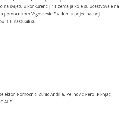
o na svijetu u konkurenciji 11 zemalja koje su ucestvovale na
ad sa pomocnikom Vrgovcevic Fuadom u pojedinacnoj
u BIH nastupili su:
 selektor. Pomocnici Zunic Andrija, Pejinovic Pero ,Piknjac
IC ALE