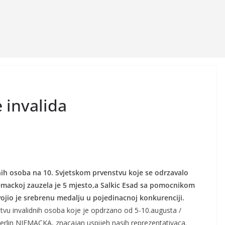
 invalida
nih osoba na 10. Svjetskom prvenstvu koje se odrzavalo
emackoj zauzela je 5 mjesto,a Salkic Esad sa pomocnikom
jio je srebrenu medalju u pojedinacnoj konkurenciji.
vu invalidnih osoba koje je opdrzano od 5-10.augusta /
rlin NJEMACKA, znacajan uspijeh nasih reprezentativaca.