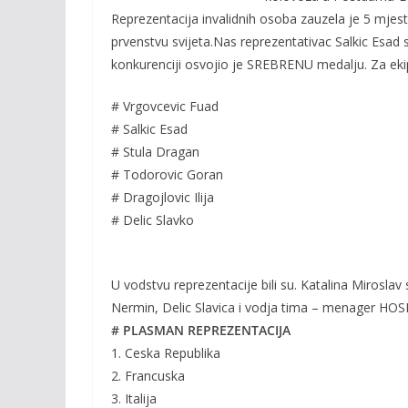
o
n
Reprezentacija invalidnih osoba zauzela je 5 mjest
k
k
prvenstvu svijeta.Nas reprezentativac Salkic Es
konkurenciji osvojio je SREBRENU medalju. Za ekip
# Vrgovcevic Fuad
# Salkic Esad
# Stula Dragan
# Todorovic Goran
# Dragojlovic Ilija
# Delic Slavko
U vodstvu reprezentacije bili su. Katalina Miroslav
Nermin, Delic Slavica i vodja tima – menager HOS
# PLASMAN REPREZENTACIJA
1. Ceska Republika
2. Francuska
3. Italija