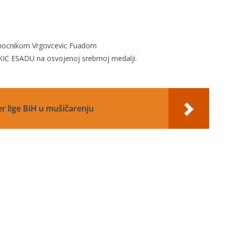
omocnikom Vrgovcevic Fuadom
IC ESADU na osvojenoj srebrnoj medalji.
er lige BiH u mušičarenju