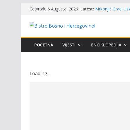
UGSR ‘Bistro’ Zenic
Skip
Latest:
(Banlozi)
Četvrtak, 6 Augusta, 2026
to
Mrkonjić Grad: Usk
ribolova – TOK Fes
content
Obavještenje takmi
osobe sa invalidi
Održan 15. Memorij
osvojili prelazni p
POČETNA
VIJESTI
ENCIKLOPEDIJA
Masovni pomor rib
prikazuje stanje n
Loading
.
.
.