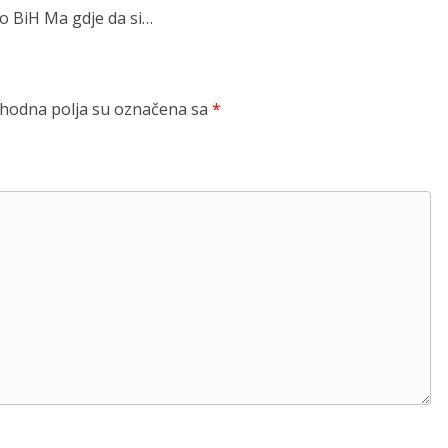
o BiH Ma gdje da si…
odna polja su označena sa
*