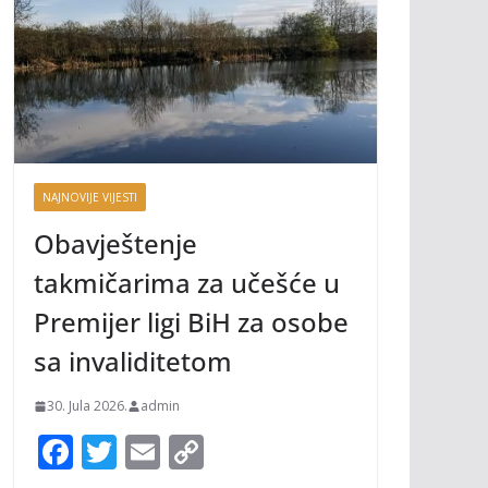
NAJNOVIJE VIJESTI
Obavještenje
takmičarima za učešće u
Premijer ligi BiH za osobe
sa invaliditetom
30. Jula 2026.
admin
F
T
E
C
ac
w
m
o