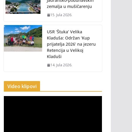
Jadransko-podunavskih
zemalja u mušičarenju
15. Jula 2026.
USR ‘Štuka’ Velika
Kladuša: Održan ‘Kup
prijatelja 2026’ na jezeru
Retencija u Velikoj
Kladuši
14. Jula 2026.
Video klipovi