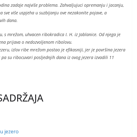
odina zadaje najviše problema. Zahvaljujuci opremanju i jacanju,
 sve više uspjeha u suzbijanju ove nezakonite pojave, a
ovih dana.
, s mrežom, uhvacen ribokradica I. H. iz Jablanice. Od njega je
sena prijava o nedozvoljenom ribolovu.
eru, izlov ribe mrežom postao je efikasniji, jer je površina jezera
pa su ribocuvari posljednjih dana iz ovog jezera izvadili 11
SADRŽAJA
 u jezero