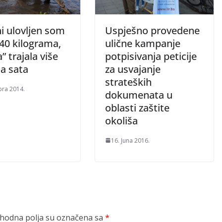
i ulovljen som
Uspješno provedene
40 kilograma,
ulične kampanje
” trajala više
potpisivanja peticije
a sata
za usvajanje
strateških
bra 2014.
dokumenata u
oblasti zaštite
okoliša
16. Juna 2016.
odna polja su označena sa
*