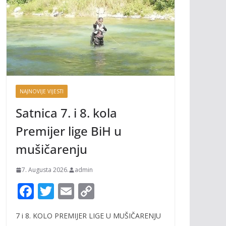
NAJNOVIJE VIJESTI
Satnica 7. i 8. kola
Premijer lige BiH u
mušičarenju
7. Augusta 2026.
admin
F
T
E
C
ac
w
m
o
7 i 8. KOLO PREMIJER LIGE U MUŠIČARENJU
e
itt
ai
p