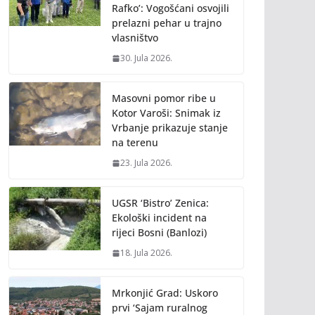
Rafko’: Vogošćani osvojili
prelazni pehar u trajno
vlasništvo
30. Jula 2026.
Masovni pomor ribe u
Kotor Varoši: Snimak iz
Vrbanje prikazuje stanje
na terenu
23. Jula 2026.
UGSR ‘Bistro’ Zenica:
Ekološki incident na
rijeci Bosni (Banlozi)
18. Jula 2026.
Mrkonjić Grad: Uskoro
prvi ‘Sajam ruralnog