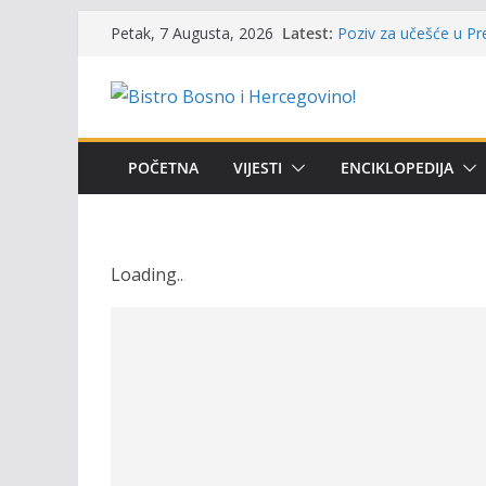
Skip
Latest:
Poziv za učešće u Prem
Petak, 7 Augusta, 2026
to
i amura’
Obavještenje takmiča
content
osobe sa invaliditet
Održan 15. Memorijal
osvojili prelazni peha
Masovni pomor ribe u
POČETNA
VIJESTI
ENCIKLOPEDIJA
prikazuje stanje na t
Satnica 7. i 8. kola P
Loading
.
.
.