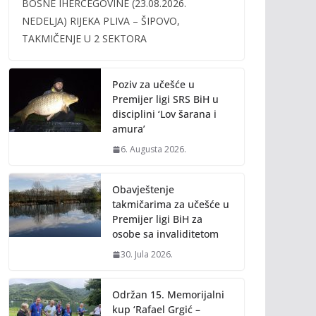
BOSNE IHERCEGOVINE (23.08.2026.
b
er
l
y
NEDELJA) RIJEKA PLIVA – ŠIPOVO,
o
Li
TAKMIČENJE U 2 SEKTORA
o
n
k
k
Poziv za učešće u
Premijer ligi SRS BiH u
disciplini ‘Lov šarana i
amura’
6. Augusta 2026.
Obavještenje
takmičarima za učešće u
Premijer ligi BiH za
osobe sa invaliditetom
30. Jula 2026.
Održan 15. Memorijalni
kup ‘Rafael Grgić –