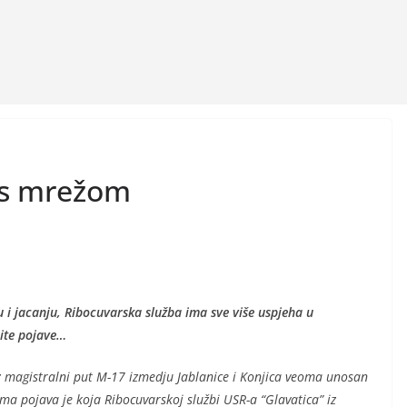
 s mrežom
 i jacanju, Ribocuvarska služba ima sve više uspjeha u
ite pojave…
z magistralni put M-17 izmedju Jablanice i Konjica veoma unosan
ma pojava je koja Ribocuvarskoj službi USR-a “Glavatica” iz