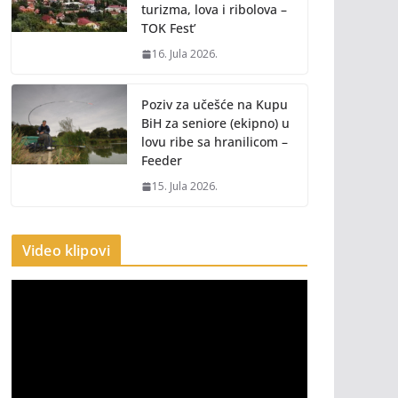
turizma, lova i ribolova –
TOK Fest’
16. Jula 2026.
Poziv za učešće na Kupu
BiH za seniore (ekipno) u
lovu ribe sa hranilicom –
Feeder
15. Jula 2026.
Video klipovi