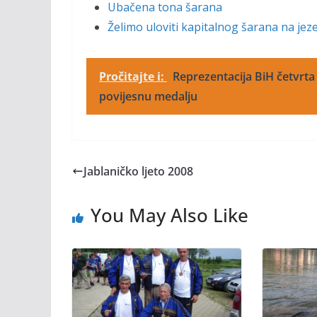
Ubačena tona šarana
Želimo uloviti kapitalnog šarana na je
Pročitajte i:
Reprezentacija BiH četvrta 
povijesnu medalju
Jablaničko ljeto 2008
You May Also Like