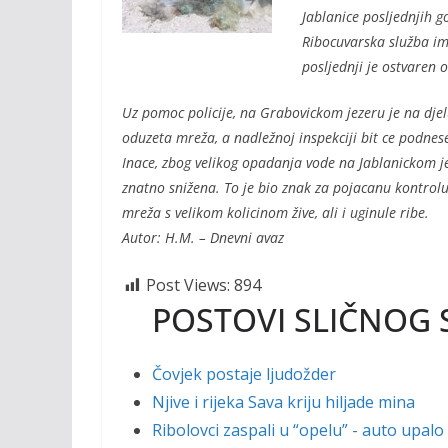
o
n
Jablanice posljednjih g
k
k
Ribocuvarska služba ima
posljednji je ostvaren 
Uz pomoc policije, na Grabovickom jezeru je na djelu
oduzeta mreža, a nadležnoj inspekciji bit ce podne
Inace, zbog velikog opadanja vode na Jablanickom jez
znatno snižena. To je bio znak za pojacanu kontrolu 
mreža s velikom kolicinom žive, ali i uginule ribe.
Autor: H.M. – Dnevni avaz
Post Views:
894
POSTOVI SLIČNOG 
Čovjek postaje ljudožder
Njive i rijeka Sava kriju hiljade mina
Ribolovci zaspali u “opelu” - auto upalo