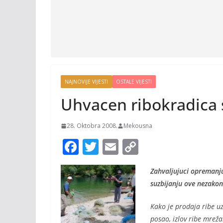
NAJNOVIJE VIJESTI
OSTALE VIJESTI
Uhvacen ribokradica
28. Oktobra 2008.
Mekousna
F
T
E
C
ac
w
m
o
Zahvaljujuci opremanju
e
itt
ai
p
suzbijanju ove nezakon
b
er
l
y
o
Li
Kako je prodaja ribe u
posao, izlov ribe mreža