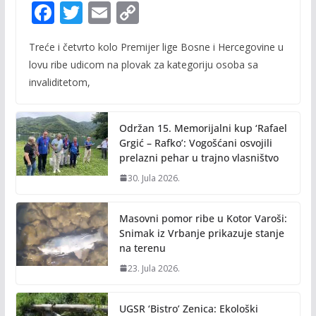
F
T
E
C
ac
w
m
o
Treće i četvrto kolo Premijer lige Bosne i Hercegovine u
e
itt
ai
p
lovu ribe udicom na plovak za kategoriju osoba sa
b
er
l
y
invaliditetom,
o
Li
o
n
Održan 15. Memorijalni kup ‘Rafael
k
k
Grgić – Rafko’: Vogošćani osvojili
prelazni pehar u trajno vlasništvo
30. Jula 2026.
Masovni pomor ribe u Kotor Varoši:
Snimak iz Vrbanje prikazuje stanje
na terenu
23. Jula 2026.
UGSR ‘Bistro’ Zenica: Ekološki