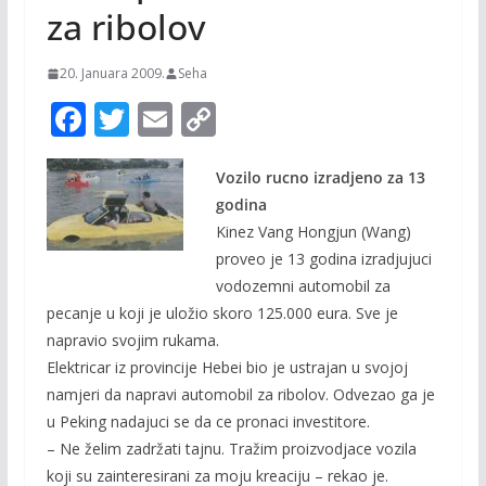
za ribolov
20. Januara 2009.
Seha
F
T
E
C
ac
w
m
o
e
itt
ai
p
Vozilo rucno izradjeno za 13
godina
b
er
l
y
Kinez Vang Hongjun (Wang)
o
Li
proveo je 13 godina izradjujuci
o
n
vodozemni automobil za
pecanje u koji je uložio skoro 125.000 eura. Sve je
k
k
napravio svojim rukama.
Elektricar iz provincije Hebei bio je ustrajan u svojoj
namjeri da napravi automobil za ribolov. Odvezao ga je
u Peking nadajuci se da ce pronaci investitore.
– Ne želim zadržati tajnu. Tražim proizvodjace vozila
koji su zainteresirani za moju kreaciju – rekao je.