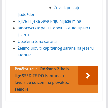
Čovjek postaje
ljudožder
Njive i rijeka Sava kriju hiljade mina
Ribolovci zaspali u “opelu” - auto upalo u
jezero
Ubačena tona šarana
Želimo uloviti kapitalnog šarana na jezeru
Modrac
Pročitajte i:
Održano 2. kolo
lige SSRD ZE-DO Kantona u
lovu ribe udicom na plovak za
seniore