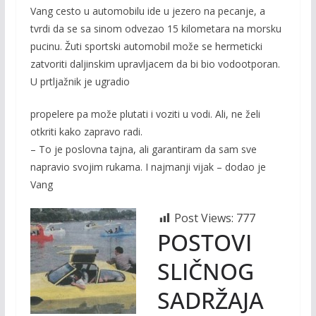
Vang cesto u automobilu ide u jezero na pecanje, a
tvrdi da se sa sinom odvezao 15 kilometara na morsku
pucinu. Žuti sportski automobil može se hermeticki
zatvoriti daljinskim upravljacem da bi bio vodootporan.
U prtljažnik je ugradio
propelere pa može plutati i voziti u vodi. Ali, ne želi
otkriti kako zapravo radi.
– To je poslovna tajna, ali garantiram da sam sve
napravio svojim rukama. I najmanji vijak – dodao je
Vang
Post Views:
777
POSTOVI
SLIČNOG
SADRŽAJA