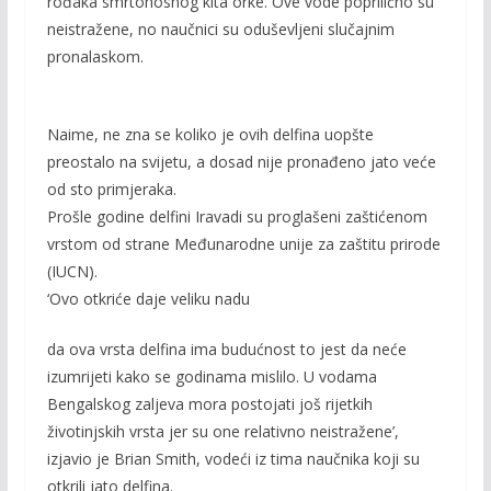
rođaka smrtonosnog kita orke. Ove vode poprilično su
neistražene, no naučnici su oduševljeni slučajnim
pronalaskom.
Naime, ne zna se koliko je ovih delfina uopšte
preostalo na svijetu, a dosad nije pronađeno jato veće
od sto primjeraka.
Prošle godine delfini Iravadi su proglašeni zaštićenom
vrstom od strane Međunarodne unije za zaštitu prirode
(IUCN).
‘Ovo otkriće daje veliku nadu
da ova vrsta delfina ima budućnost to jest da neće
izumrijeti kako se godinama mislilo. U vodama
Bengalskog zaljeva mora postojati još rijetkih
životinjskih vrsta jer su one relativno neistražene’,
izjavio je Brian Smith, vodeći iz tima naučnika koji su
otkrili jato delfina.