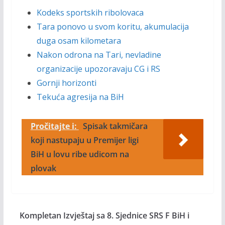
Kodeks sportskih ribolovaca
Tara ponovo u svom koritu, akumulacija
duga osam kilometara
Nakon odrona na Tari, nevladine
organizacije upozoravaju CG i RS
Gornji horizonti
Tekuća agresija na BiH
Pročitajte i:
Spisak takmičara
koji nastupaju u Premijer ligi
BiH u lovu ribe udicom na
plovak
Kompletan Izvještaj sa 8. Sjednice SRS F BiH i