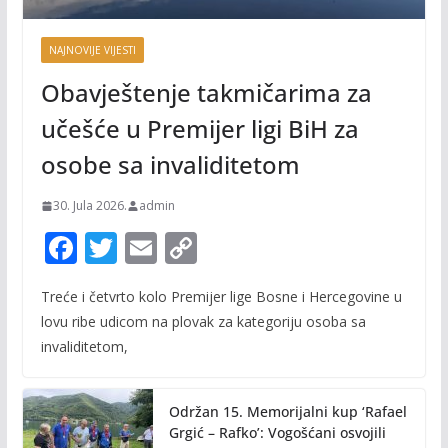
NAJNOVIJE VIJESTI
Obavještenje takmičarima za
učešće u Premijer ligi BiH za
osobe sa invaliditetom
30. Jula 2026.
admin
F
T
E
C
ac
w
m
o
Treće i četvrto kolo Premijer lige Bosne i Hercegovine u
e
itt
ai
p
lovu ribe udicom na plovak za kategoriju osoba sa
b
er
l
y
invaliditetom,
o
Li
o
n
Održan 15. Memorijalni kup ‘Rafael
k
k
Grgić – Rafko’: Vogošćani osvojili