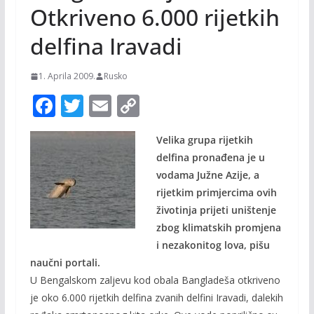
Otkriveno 6.000 rijetkih
delfina Iravadi
1. Aprila 2009.
Rusko
F
T
E
C
ac
w
m
o
Velika grupa rijetkih
e
itt
ai
p
delfina pronađena je u
b
er
l
y
vodama Južne Azije, a
o
Li
rijetkim primjercima ovih
o
n
životinja prijeti uništenje
zbog klimatskih promjena
k
k
i nezakonitog lova, pišu
naučni portali.
U Bengalskom zaljevu kod obala Bangladeša otkriveno
je oko 6.000 rijetkih delfina zvanih delfini Iravadi, dalekih