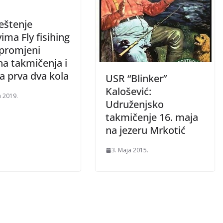
eštenje
ima Fly fisihing
 promjeni
na takmičenja i
a prva dva kola
USR “Blinker”
Kalošević:
a 2019.
Udruženjsko
takmičenje 16. maja
na jezeru Mrkotić
3. Maja 2015.