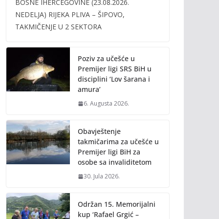
BOSNE IHERCEGOVINE (23.08.2026.
b
er
l
y
NEDELJA) RIJEKA PLIVA – ŠIPOVO,
o
Li
TAKMIČENJE U 2 SEKTORA
o
n
k
k
Poziv za učešće u
Premijer ligi SRS BiH u
disciplini ‘Lov šarana i
amura’
6. Augusta 2026.
Obavještenje
takmičarima za učešće u
Premijer ligi BiH za
osobe sa invaliditetom
30. Jula 2026.
Održan 15. Memorijalni
kup ‘Rafael Grgić –