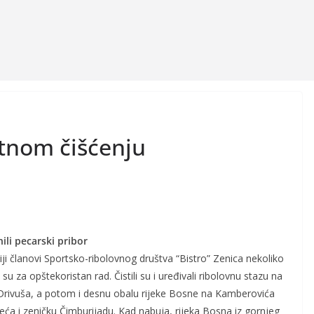
jetnom čišćenju
ili pecarski pribor
utiji članovi Sportsko-ribolovnog društva “Bistro” Zenica nekoliko
su za opštekoristan rad. Čistili su i uređivali ribolovnu stazu na
a Drivuša, a potom i desnu obalu rijeke Bosne na Kamberovića
ljeća i zeničku Čimburijadu. Kad nabuja, rijeka Bosna iz gornjeg