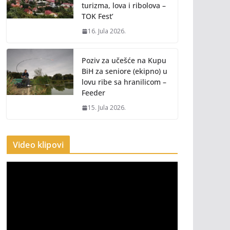
turizma, lova i ribolova –
TOK Fest’
16. Jula 2026.
Poziv za učešće na Kupu
BiH za seniore (ekipno) u
lovu ribe sa hranilicom –
Feeder
15. Jula 2026.
Video klipovi