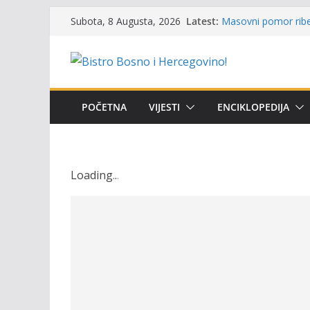
Skip
Održan 15. Memorija
Latest:
Subota, 8 Augusta, 2026
osvojili prelazni pe
to
Masovni pomor ribe 
content
prikazuje stanje na
Satnica 7. i 8. kola
Poziv za učešće u Pr
i amura’
POČETNA
VIJESTI
ENCIKLOPEDIJA
Obavještenje takmič
osobe sa invalidite
Loading
.
.
.