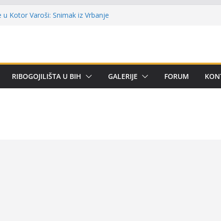
lni kup ‘Rafael Grgić – Rafko’: Vogošćani
har u trajno vlasništvo
u Kotor Varoši: Snimak iz Vrbanje
 terenu
 Premijer lige BiH u mušičarenju
emijer ligi SRS BiH u disciplini ‘Lov šarana
RIBOGOJILIŠTA U BIH
GALERIJE
FORUM
KON
arima za učešće u Premijer ligi BiH za
tom