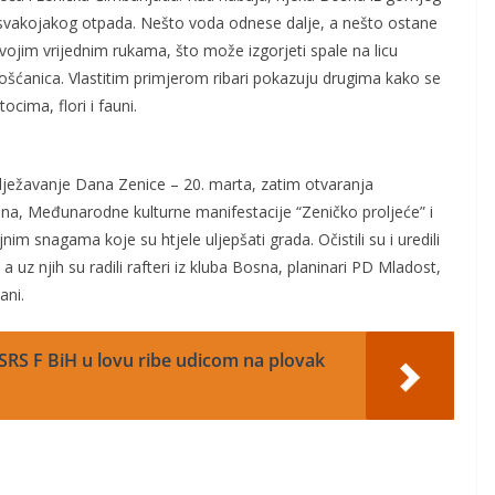
svakojakog otpada. Nešto voda odnese dalje, a nešto ostane
svojim vrijednim rukama, što može izgorjeti spale na licu
Mošćanica. Vlastitim primjerom ribari pokazuju drugima kako se
cima, flori i fauni.
bilježavanje Dana Zenice – 20. marta, zatim otvaranja
a, Međunarodne kulturne manifestacije “Zeničko proljeće” i
jnim snagama koje su htjele uljepšati grada. Očistili su i uredili
 uz njih su radili rafteri iz kluba Bosna, planinari PD Mladost,
ani.
 SRS F BiH u lovu ribe udicom na plovak