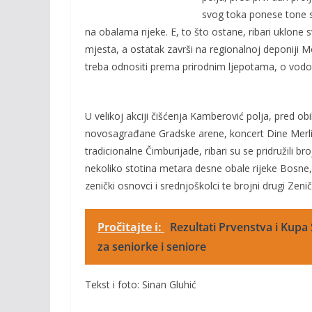
o
n
svog toka ponese tone 
k
k
na obalama rijeke. E, to što ostane, ribari uklone 
mjesta, a ostatak završi na regionalnoj deponiji 
treba odnositi prema prirodnim ljepotama, o vodoto
U velikoj akciji čišćenja Kamberović polja, pred o
novosagrađane Gradske arene, koncert Dine Merlin
tradicionalne Čimburijade, ribari su se pridružili bro
nekoliko stotina metara desne obale rijeke Bosne, a
zenički osnovci i srednjoškolci te brojni drugi Zenič
Pročitajte i:
Rezultati Prvenstva i Kupa
za seniorke i seniore
Tekst i foto: Sinan Gluhić