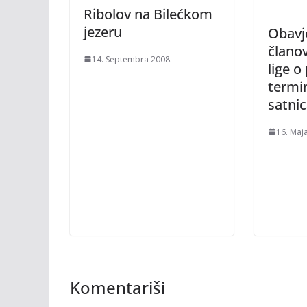
Ribolov na Bilećkom
jezeru
Obavj
članov
14. Septembra 2008.
lige o
termi
satnic
16. Maj
Komentariši