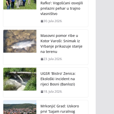
Rafko’: Vogošćani osvojili
prelazni pehar u trajno
vlasništvo
30. Jula 2026.
Masovni pomor ribe u
Kotor Varoši: Snimak iz
Vrbanje prikazuje stanje
na terenu
23. Jula 2026.
UGSR ‘Bistro’ Zenica:
Ekološki incident na
rijeci Bosni (Banlozi)
18. Jula 2026.
Mrkonjić Grad: Uskoro
prvi ‘Sajam ruralnog