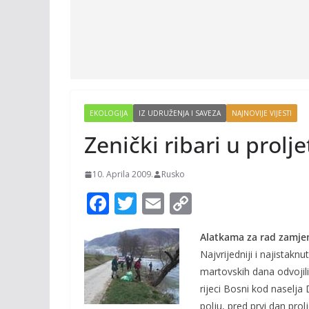
EKOLOGIJA
IZ UDRUŽENJA I SAVEZA
NAJNOVIJE VIJESTI
Zenički ribari u prol
10. Aprila 2009.
Rusko
F
T
E
C
ac
w
m
o
Alatkama za rad zamjen
e
itt
ai
p
Najvrijedniji i najistakn
b
er
l
y
martovskih dana odvojili 
o
Li
rijeci Bosni kod naselj
polju, pred prvi dan pro