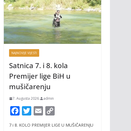
NAJNOVIJE VIJESTI
Satnica 7. i 8. kola
Premijer lige BiH u
mušičarenju
7. Augusta 2026.
admin
F
T
E
C
ac
w
m
o
7 i 8. KOLO PREMIJER LIGE U MUŠIČARENJU
e
itt
ai
p