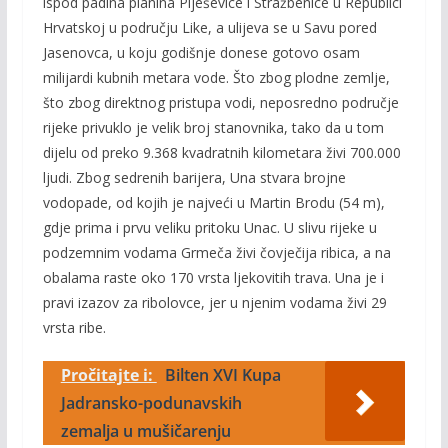
ispod padina planina Plješevice i Stražbenice u Republici
Hrvatskoj u području Like, a ulijeva se u Savu pored
Jasenovca, u koju godišnje donese gotovo osam
milijardi kubnih metara vode. Što zbog plodne zemlje,
što zbog direktnog pristupa vodi, neposredno područje
rijeke privuklo je velik broj stanovnika, tako da u tom
dijelu od preko 9.368 kvadratnih kilometara živi 700.000
ljudi. Zbog sedrenih barijera, Una stvara brojne
vodopade, od kojih je najveći u Martin Brodu (54 m),
gdje prima i prvu veliku pritoku Unac. U slivu rijeke u
podzemnim vodama Grmeča živi čovječija ribica, a na
obalama raste oko 170 vrsta ljekovitih trava. Una je i
pravi izazov za ribolovce, jer u njenim vodama živi 29
vrsta ribe.
Pročitajte i:
Bilten XVI Kupa
Jadransko-podunavskih
zemalja u mušičarenju