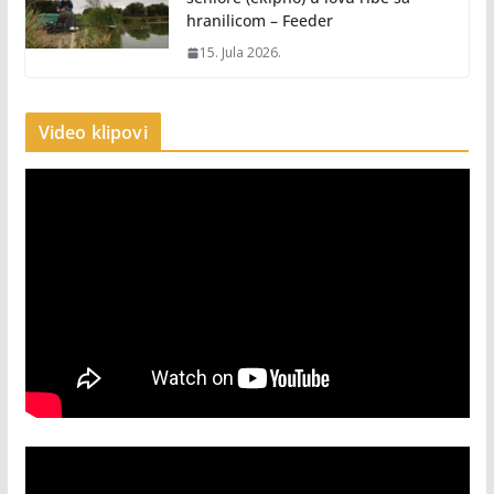
hranilicom – Feeder
15. Jula 2026.
Video klipovi