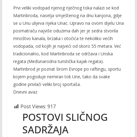
Prvi veliki vodopad njenog riječnog toka nalazi se kod
Martinbroda, naselja smještenog na dnu kanjona, gdje
se u Unu ulijeva rijeka Unac. Upravo na ovom dijelu Una
posmatraču najviše oduzima dah jer je sedra stvorila
mnoštvo kanala, brzaka i otočića te nekoliko većih
vodopada, od kojih je najveći od skoro 55 metara. Već
tradicionalno, kod Martinbroda se održava i Unska
regata (Međunarodna turistička kajak regata).
Martinbrod je poznat širom Evrope po raftingu, sportu
kojem pogoduje nemiran tok Une, tako da svake
godine privlači veliki broj sportaša.
Dnevni avaz
Post Views:
917
POSTOVI SLIČNOG
SADRŽAJA