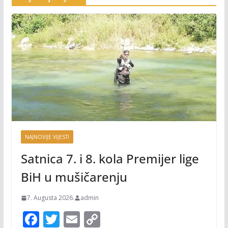
NAJNOVIJE VIJESTI
Satnica 7. i 8. kola Premijer lige
BiH u mušičarenju
7. Augusta 2026.
admin
F
T
E
C