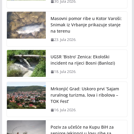
30. Jula 2026.
Masovni pomor ribe u Kotor Varoši:
Snimak iz Vrbanje prikazuje stanje
na terenu
23. Jula 2026.
UGSR ‘Bistro’ Zenica: Ekološki
incident na rijeci Bosni (Banlozi)
18. Jula 2026.
Mrkonjić Grad: Uskoro prvi ‘Sajam
ruralnog turizma, lova i ribolova –
TOK Fest’
16. Jula 2026.
Poziv za učešće na Kupu BiH za
seniore (ekipno) u lovu ribe sa