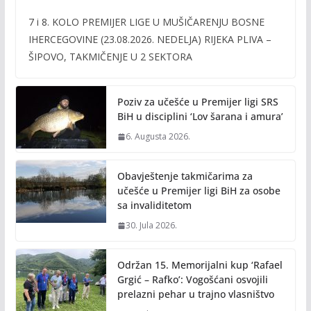
ac
w
m
o
7 i 8. KOLO PREMIJER LIGE U MUŠIČARENJU BOSNE
e
itt
ai
p
IHERCEGOVINE (23.08.2026. NEDELJA) RIJEKA PLIVA –
b
er
l
y
ŠIPOVO, TAKMIČENJE U 2 SEKTORA
o
Li
o
n
Poziv za učešće u Premijer ligi SRS
k
k
BiH u disciplini ‘Lov šarana i amura’
6. Augusta 2026.
Obavještenje takmičarima za
učešće u Premijer ligi BiH za osobe
sa invaliditetom
30. Jula 2026.
Održan 15. Memorijalni kup ‘Rafael
Grgić – Rafko’: Vogošćani osvojili
prelazni pehar u trajno vlasništvo