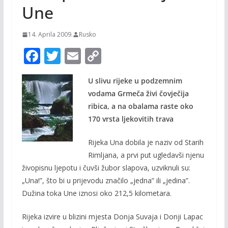
Une
14. Aprila 2009.
Rusko
F
T
E
C
ac
w
m
o
U slivu rijeke u podzemnim
e
itt
ai
p
vodama Grmeča živi čovječija
b
er
l
y
ribica, a na obalama raste oko
o
Li
170 vrsta ljekovitih trava
o
n
Rijeka Una dobila je naziv od Starih
k
k
Rimljana, a prvi put ugledavši njenu
živopisnu ljepotu i čuvši žubor slapova, uzviknuli su:
„Una!”, što bi u prijevodu značilo „jedna” ili „jedina”.
Dužina toka Une iznosi oko 212,5 kilometara.
Rijeka izvire u blizini mjesta Donja Suvaja i Donji Lapac