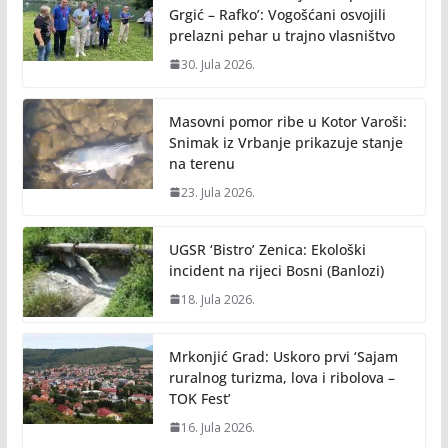
Grgić – Rafko’: Vogošćani osvojili
prelazni pehar u trajno vlasništvo
30. Jula 2026.
Masovni pomor ribe u Kotor Varoši:
Snimak iz Vrbanje prikazuje stanje
na terenu
23. Jula 2026.
UGSR ‘Bistro’ Zenica: Ekološki
incident na rijeci Bosni (Banlozi)
18. Jula 2026.
Mrkonjić Grad: Uskoro prvi ‘Sajam
ruralnog turizma, lova i ribolova –
TOK Fest’
16. Jula 2026.