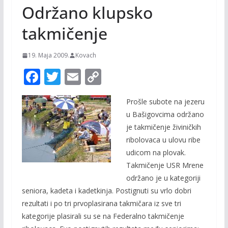
Održano klupsko
takmičenje
19. Maja 2009.
Kovach
F
T
E
C
ac
w
m
o
Prošle subote na jezeru
e
itt
ai
p
u Bašigovcima održano
b
er
l
y
je takmičenje živiničkih
o
Li
ribolovaca u ulovu ribe
o
n
udicom na plovak.
Takmičenje USR Mrene
k
k
održano je u kategoriji
seniora, kadeta i kadetkinja. Postignuti su vrlo dobri
rezultati i po tri prvoplasirana takmičara iz sve tri
kategorije plasirali su se na Federalno takmičenje