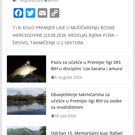
7. Augusta 2026.
admin
F
T
E
C
ac
w
m
o
7 i 8. KOLO PREMIJER LIGE U MUŠIČARENJU BOSNE
e
itt
ai
p
IHERCEGOVINE (23.08.2026. NEDELJA) RIJEKA PLIVA –
b
er
l
y
ŠIPOVO, TAKMIČENJE U 2 SEKTORA
o
Li
o
n
Poziv za učešće u Premijer ligi SRS
k
k
BiH u disciplini ‘Lov šarana i amura’
6. Augusta 2026.
Obavještenje takmičarima za
učešće u Premijer ligi BiH za osobe
sa invaliditetom
30. Jula 2026.
Održan 15. Memorijalni kup ‘Rafael