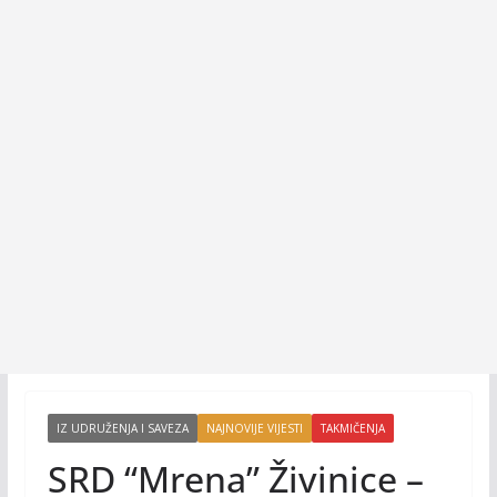
IZ UDRUŽENJA I SAVEZA
NAJNOVIJE VIJESTI
TAKMIČENJA
SRD “Mrena” Živinice –