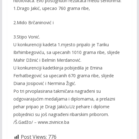
ribolovaca. Evo postignutih rezultata među seniorima:
1.Drago Jakić, upecao 760 grama ribe,
2.Mido Brčaninović i
3.Stipo Vonić.
U konkurenciji kadeta 1.mjesto pripalo je Tariku
Ibrhimbegoviću, sa upecanih 1010 grama ribe, slijede
Mahir Džinić i Belmin Merdanović.
U konkurenciji kadetkinja pobijedila je Emina
Ferhatbegović sa upecanih 670 grama ribe, slijede
Diana Josipović i Nermina Žigić.
Po tri prvoplasirana takmičara nagrađeni su
odgovarajućim medaljama i diplomama, a prelazni
pehar pripao je Dragi Jakiću.Uz pehare i diplome
pobjednici su još nagrađeni ribarskim priborom.
/Š.Gadžo/ – www.zivinice.ba
Post Views:
776