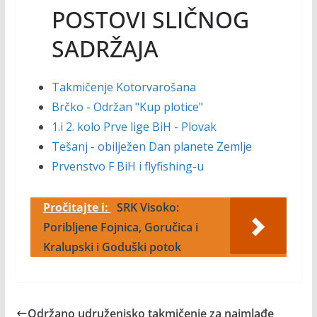
POSTOVI SLIČNOG
SADRŽAJA
Takmičenje Kotorvarošana
Brčko - Održan "Kup plotice"
1.i 2. kolo Prve lige BiH - Plovak
Tešanj - obilježen Dan planete Zemlje
Prvenstvo F BiH i flyfishing-u
Pročitajte i:
SRK Visoko:
Poribljene Fojnica, Goručica i
Kralupski i Goduški potok
Održano udruženjsko takmičenje za najmlađe