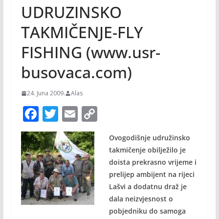
UDRUZINSKO
TAKMIČENJE-FLY
FISHING (www.usr-
busovaca.com)
24. Juna 2009.
Alas
F
T
E
C
ac
w
m
o
Ovogodišnje udružinsko
e
itt
ai
p
takmičenje obilježilo je
b
er
l
y
doista prekrasno vrijeme i
o
Li
prelijep ambijent na rijeci
o
n
Lašvi a dodatnu draž je
dala neizvjesnost o
k
k
pobjedniku do samoga