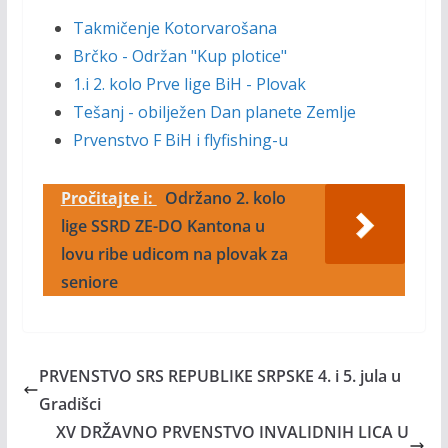
Takmičenje Kotorvarošana
Brčko - Održan "Kup plotice"
1.i 2. kolo Prve lige BiH - Plovak
Tešanj - obilježen Dan planete Zemlje
Prvenstvo F BiH i flyfishing-u
Pročitajte i:
Održano 2. kolo
lige SSRD ZE-DO Kantona u
lovu ribe udicom na plovak za
seniore
PRVENSTVO SRS REPUBLIKE SRPSKE 4. i 5. jula u
Gradišci
XV DRŽAVNO PRVENSTVO INVALIDNIH LICA U