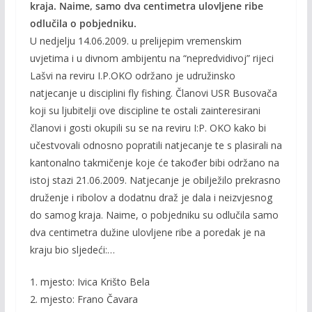
kraja. Naime, samo dva centimetra ulovljene ribe
odlučila o pobjedniku.
U nedjelju 14.06.2009. u prelijepim vremenskim
uvjetima i u divnom ambijentu na “nepredvidivoj” rijeci
Lašvi na reviru I.P.OKO održano je udružinsko
natjecanje u disciplini fly fishing. Članovi USR Busovača
koji su ljubitelji ove discipline te ostali zainteresirani
članovi i gosti okupili su se na reviru I:P. OKO kako bi
učestvovali odnosno popratili natjecanje te s plasirali na
kantonalno takmičenje koje će također bibi održano na
istoj stazi 21.06.2009. Natjecanje je obilježilo prekrasno
druženje i ribolov a dodatnu draž je dala i neizvjesnog
do samog kraja. Naime, o pobjedniku su odlučila samo
dva centimetra dužine ulovljene ribe a poredak je na
kraju bio sljedeći:…
1. mjesto: Ivica Krišto Bela
2. mjesto: Frano Čavara