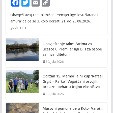
F
T
E
C
ac
w
m
o
Obavještavaju se takmičari Premijer lige ‘lovu šarana i
e
itt
ai
p
amura’ da će se 3. kolo održati 21. do 23.08.2026.
b
er
l
y
godine na
o
Li
o
n
Obavještenje takmičarima za
k
k
učešće u Premijer ligi BiH za osobe
sa invaliditetom
30. Jula 2026.
Održan 15. Memorijalni kup ‘Rafael
Grgić – Rafko’: Vogošćani osvojili
prelazni pehar u trajno vlasništvo
30. Jula 2026.
Masovni pomor ribe u Kotor Varoši: