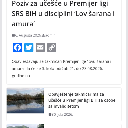
Poziv za učešće u Premijer ligi
SRS BiH u disciplini ‘Lov šarana i
amura’
6. Augusta 2026.
admin
F
T
E
C
ac
w
m
o
Obavještavaju se takmičari Premijer lige ‘lovu šarana i
e
itt
ai
p
amura’ da će se 3. kolo održati 21. do 23.08.2026.
b
er
l
y
godine na
o
Li
o
n
Obavještenje takmičarima za
k
k
učešće u Premijer ligi BiH za osobe
sa invaliditetom
30. Jula 2026.