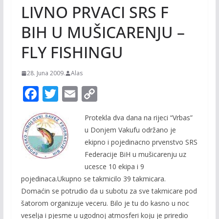
LIVNO PRVACI SRS F
BIH U MUŠICARENJU –
FLY FISHINGU
28. Juna 2009.
Alas
F
T
E
C
ac
w
m
o
Protekla dva dana na rijeci “Vrbas”
e
itt
ai
p
u Donjem Vakufu održano je
b
er
l
y
ekipno i pojedinacno prvenstvo SRS
o
Li
Federacije BiH u mušicarenju uz
o
n
ucesce 10 ekipa i 9
pojedinaca.Ukupno se takmicilo 39 takmicara.
k
k
Domaćin se potrudio da u subotu za sve takmicare pod
šatorom organizuje veceru. Bilo je tu do kasno u noc
veselja i pjesme u ugodnoj atmosferi koju je priredio