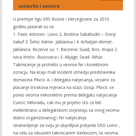
seniorke i seniore
U premijer ligu SRS Bosne i Hercegovine za 2010.
godinu plasirali su se:
1. Pavic Antonio- Livno 2. Bristina Sabahudin – Donji
Vakuf 3. Šehic Admir- Jablaniva i 4. Arfadjan Ahmet-
Jablanica. Rezerve su: 1. Becirevic Suad, Bos. Krupa 2.
Ivica Kristo- Busovaca i 3. Alijagic Sead- Bihac.
Takmicenje je proteklo u veoma fer i korektnom
ozracju. Na kraju mali incident izmedju predstavnika
domacina Plivcic A. i delegata natjecanja, vezano za
placanje troskova mjeraca na stazi. Gosp. Plivcic se
ponio veoma nekorektno prema delegatu natjecanja
Curicic Miloradu, cak mu je prijetio sto ce biti
evidentirano u delegatskom izvjestaju sa ovog veoma
dobro organizovanog i fer natjecanja.
Iznanedjenje za sviju je ubjedljiva pobjeda SRD Livno ,
na celu sa iskusnim takmicarem Kerkezom, te veoma