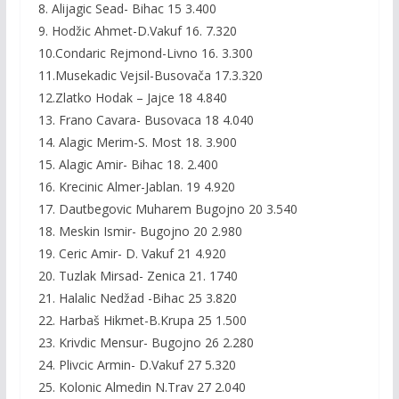
8. Alijagic Sead- Bihac 15 3.400
9. Hodžic Ahmet-D.Vakuf 16. 7.320
10.Condaric Rejmond-Livno 16. 3.300
11.Musekadic Vejsil-Busovača 17.3.320
12.Zlatko Hodak – Jajce 18 4.840
13. Frano Cavara- Busovaca 18 4.040
14. Alagic Merim-S. Most 18. 3.900
15. Alagic Amir- Bihac 18. 2.400
16. Krecinic Almer-Jablan. 19 4.920
17. Dautbegovic Muharem Bugojno 20 3.540
18. Meskin Ismir- Bugojno 20 2.980
19. Ceric Amir- D. Vakuf 21 4.920
20. Tuzlak Mirsad- Zenica 21. 1740
21. Halalic Nedžad -Bihac 25 3.820
22. Harbaš Hikmet-B.Krupa 25 1.500
23. Krivdic Mensur- Bugojno 26 2.280
24. Plivcic Armin- D.Vakuf 27 5.320
25. Kolonic Almedin N.Trav 27 2.040