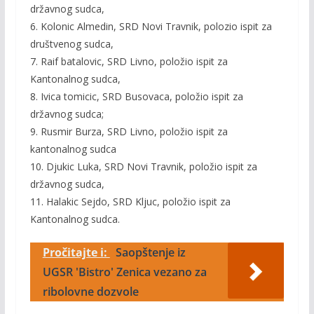
državnog sudca,
6. Kolonic Almedin, SRD Novi Travnik, polozio ispit za
društvenog sudca,
7. Raif batalovic, SRD Livno, položio ispit za
Kantonalnog sudca,
8. Ivica tomicic, SRD Busovaca, položio ispit za
državnog sudca;
9. Rusmir Burza, SRD Livno, položio ispit za
kantonalnog sudca
10. Djukic Luka, SRD Novi Travnik, položio ispit za
državnog sudca,
11. Halakic Sejdo, SRD Kljuc, položio ispit za
Kantonalnog sudca.
Pročitajte i:
Saopštenje iz
UGSR 'Bistro' Zenica vezano za
ribolovne dozvole