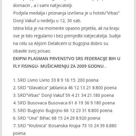
domacin , a i sami natjecatelji.
Podjela medalja i priznanja izvršena je u hotelu”Vrbas”
Donji Vakuf u nedelju u 12, 30 sati.
Istina kiša je na momente opasno prijetila, ali na kraju
sve je bilo regularno i bez primjedbi natjecatelja. Sudije
na celu sa Alijom Delalicem iz Bugojna dobro su
obavile svoj posao.
EKIPNI PLASMAN PRVENSTVO SRS FEDERACIJE BIH U
FLY FISINGU- MUŠICARENJU ZA 2009 GODNU
…
1. SRD Livno Livno 33 8 9 16 15. 200 poena
2. SRD “Glavatica” Jablanica 46 12 13 21 8.800 poena
3. SRD”Vrbas” Donji Vakuf 59 4 21 34 21.180 poena
4. SRD Busovaca Busovaca 61 6 19 36 9.180 poena
5. SRD Bugojno Bugojno 66 12 23 31 8.800 poena
6. SRD “Una” Bihac 68 15 24 29 8.920 poena
7. SRD “Krušnica” Bosanska Krupa 73 10 24 39 6.880
poena