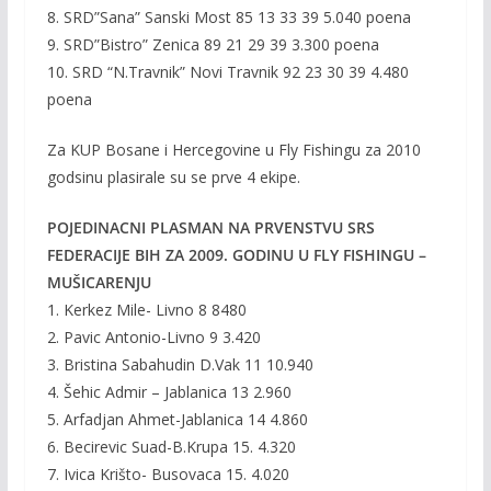
8. SRD”Sana” Sanski Most 85 13 33 39 5.040 poena
9. SRD”Bistro” Zenica 89 21 29 39 3.300 poena
10. SRD “N.Travnik” Novi Travnik 92 23 30 39 4.480
poena
Za KUP Bosane i Hercegovine u Fly Fishingu za 2010
godsinu plasirale su se prve 4 ekipe.
POJEDINACNI PLASMAN NA PRVENSTVU SRS
FEDERACIJE BIH ZA 2009. GODINU U FLY FISHINGU –
MUŠICARENJU
1. Kerkez Mile- Livno 8 8480
2. Pavic Antonio-Livno 9 3.420
3. Bristina Sabahudin D.Vak 11 10.940
4. Šehic Admir – Jablanica 13 2.960
5. Arfadjan Ahmet-Jablanica 14 4.860
6. Becirevic Suad-B.Krupa 15. 4.320
7. Ivica Krišto- Busovaca 15. 4.020