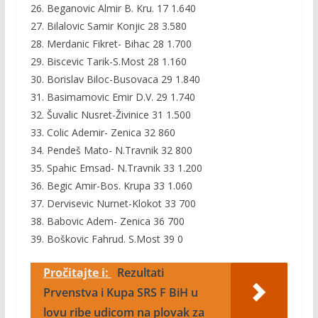
26. Beganovic Almir B. Kru. 17 1.640
27. Bilalovic Samir Konjic 28 3.580
28. Merdanic Fikret- Bihac 28 1.700
29. Biscevic Tarik-S.Most 28 1.160
30. Borislav Biloc-Busovaca 29 1.840
31. Basimamovic Emir D.V. 29 1.740
32. Šuvalic Nusret-Živinice 31 1.500
33. Colic Ademir- Zenica 32 860
34. Pendeš Mato- N.Travnik 32 800
35. Spahic Emsad- N.Travnik 33 1.200
36. Begic Amir-Bos. Krupa 33 1.060
37. Dervisevic Nurnet-Klokot 33 700
38. Babovic Adem- Zenica 36 700
39. Boškovic Fahrud. S.Most 39 0
Pročitajte i:
Rezultati
Prvenstva i Kupa SRS F BiH u
lovu ribe udicom na plovak za