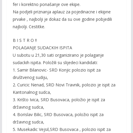
fer i korektno ponašanje ove ekipe.
Na podjeli priznanja aplauz za pojedinacne i ekipne
prvake , najbolji je dokaz da su ove godine pobjedili
najbolji. Cestitke.
B I S T R O !!
POLAGANJE SUDACKIH ISPITA
U subotu u 21,30 sati organizirano je polaganje
sudackih ispita. Položili su slijedeci kandidati:
1. Samir Bilanovic- SRD Konjic polozio ispit za
društvenog sudiju,
2. Curicic Nenad, SRD Novi Travnik, polozio je ispit za
Kantonalnog sudca,
3. Krišto Ivica, SRD Busovaca, položio je ispit za
državnog sudca,
4. Borislav Bilic, SRD Busovaca, položio ispit za
državnog sudca,
5. Musekadic Vejsil,SRD Busovaca , polozio ispit za