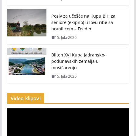
Poziv za učešće na Kupu BiH za
seniore (ekipno) u lovu ribe sa
hranilicom – Feeder
15. Jula 2026.
Bilten XVI Kupa Jadransko-
podunavskih zemalja u
mušičarenju
15. Jula 2026.
Video klipovi