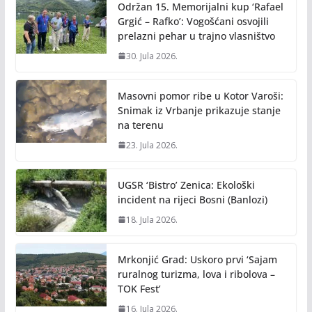
Održan 15. Memorijalni kup ‘Rafael
Grgić – Rafko’: Vogošćani osvojili
prelazni pehar u trajno vlasništvo
30. Jula 2026.
Masovni pomor ribe u Kotor Varoši:
Snimak iz Vrbanje prikazuje stanje
na terenu
23. Jula 2026.
UGSR ‘Bistro’ Zenica: Ekološki
incident na rijeci Bosni (Banlozi)
18. Jula 2026.
Mrkonjić Grad: Uskoro prvi ‘Sajam
ruralnog turizma, lova i ribolova –
TOK Fest’
16. Jula 2026.