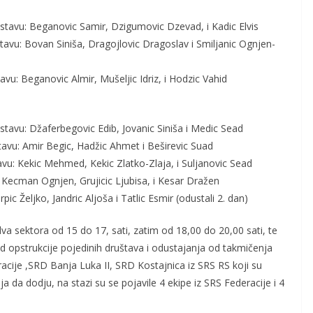
sastavu: Beganovic Samir, Dzigumovic Dzevad, i Kadic Elvis
tavu: Bovan Siniša, Dragojlovic Dragoslav i Smiljanic Ognjen-
avu: Beganovic Almir, Mušeljic Idriz, i Hodzic Vahid
astavu: Džaferbegovic Edib, Jovanic Siniša i Medic Sead
stavu: Amir Begic, Hadžic Ahmet i Beširevic Suad
tavu: Kekic Mehmed, Kekic Zlatko-Zlaja, i Suljanovic Sead
u: Kecman Ognjen, Grujicic Ljubisa, i Kesar Dražen
ic Željko, Jandric Aljoša i Tatlic Esmir (odustali 2. dan)
va sektora od 15 do 17, sati, zatim od 18,00 do 20,00 sati, te
red opstrukcije pojedinih društava i odustajanja od takmičenja
acije ,SRD Banja Luka II, SRD Kostajnica iz SRS RS koji su
a da dodju, na stazi su se pojavile 4 ekipe iz SRS Federacije i 4