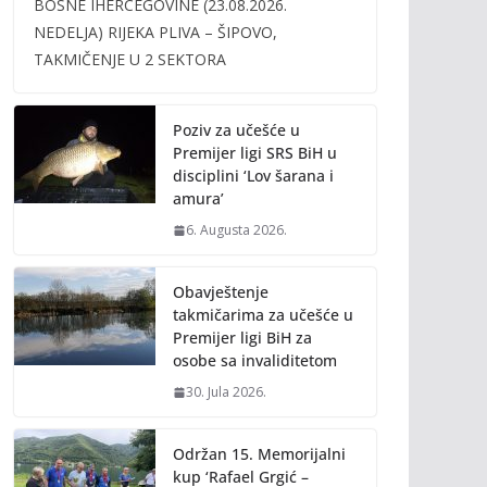
BOSNE IHERCEGOVINE (23.08.2026.
b
er
l
y
NEDELJA) RIJEKA PLIVA – ŠIPOVO,
o
Li
TAKMIČENJE U 2 SEKTORA
o
n
k
k
Poziv za učešće u
Premijer ligi SRS BiH u
disciplini ‘Lov šarana i
amura’
6. Augusta 2026.
Obavještenje
takmičarima za učešće u
Premijer ligi BiH za
osobe sa invaliditetom
30. Jula 2026.
Održan 15. Memorijalni
kup ‘Rafael Grgić –