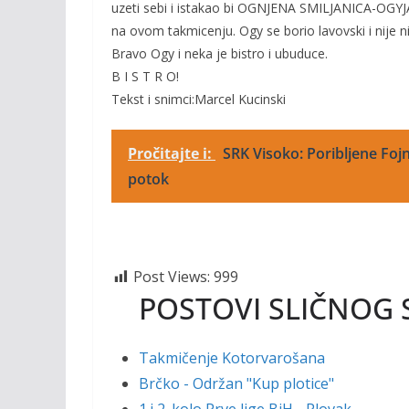
uzeti sebi i istakao bi OGNJENA SMILJANICA-OGYJA
na ovom takmicenju. Ogy se borio lavovski i nije n
Bravo Ogy i neka je bistro i ubuduce.
B I S T R O!
Tekst i snimci:Marcel Kucinski
Pročitajte i:
SRK Visoko: Poribljene Fojn
potok
Post Views:
999
POSTOVI SLIČNOG 
Takmičenje Kotorvarošana
Brčko - Održan "Kup plotice"