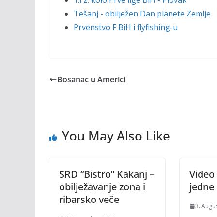
1.i 2. kolo Prve lige BiH - Plovak
Tešanj - obilježen Dan planete Zemlje
Prvenstvo F BiH i flyfishing-u
Bosanac u Americi
You May Also Like
SRD “Bistro” Kakanj –
Video 
obilježavanje zona i
jedne 
ribarsko veče
3. Augu