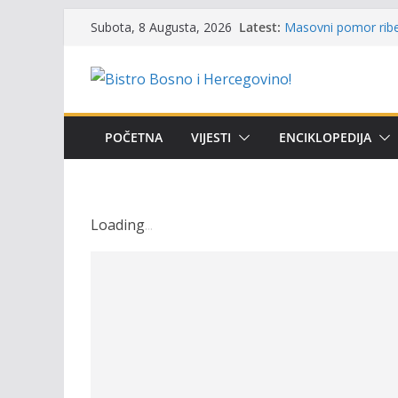
Održan 15. Memorija
Skip
Latest:
Subota, 8 Augusta, 2026
osvojili prelazni pe
to
Masovni pomor ribe 
prikazuje stanje na
content
Satnica 7. i 8. kola
Poziv za učešće u Pr
i amura’
Obavještenje takmič
POČETNA
VIJESTI
ENCIKLOPEDIJA
osobe sa invalidite
Loading
.
.
.