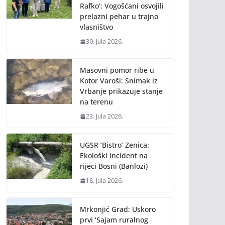
Rafko’: Vogošćani osvojili
prelazni pehar u trajno
vlasništvo
30. Jula 2026.
Masovni pomor ribe u
Kotor Varoši: Snimak iz
Vrbanje prikazuje stanje
na terenu
23. Jula 2026.
UGSR ‘Bistro’ Zenica:
Ekološki incident na
rijeci Bosni (Banlozi)
18. Jula 2026.
Mrkonjić Grad: Uskoro
prvi ‘Sajam ruralnog