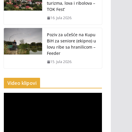
turizma, lova i ribolova –
TOK Fest’
16. Jula 2026.
Poziv za učešće na Kupu
BiH za seniore (ekipno) u
lovu ribe sa hranilicom –
Feeder
15. Jula 2026.
Video klipovi