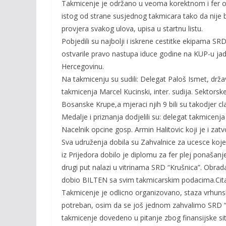
Takmicenje je održano u veoma korektnom i fer ozr
istog od strane susjednog takmicara tako da nije b
provjera svakog ulova, upisa u startnu listu.
Pobjedili su najbolji i iskrene cestitke ekipama S
ostvarile pravo nastupa iduce godine na KUP-u jad
Hercegovinu.
Na takmicenju su sudili: Delegat Paloš Ismet, drž
takmicenja Marcel Kucinski, inter. sudija. Sektorske
Bosanske Krupe,a mjeraci njih 9 bili su takodjer c
Medalje i priznanja dodjelili su: delegat takmicenj
Nacelnik opcine gosp. Armin Halitovic koji je i z
Sva udruženja dobila su Zahvalnice za ucesce koje
iz Prijedora dobilo je diplomu za fer plej ponašanj
drugi put nalazi u vitrinama SRD “Krušnica”. Obrad
dobio BILTEN sa svim takmicarskim podacima.Citam
Takmicenje je odlicno organizovano, staza vrhuns
potreban, osim da se još jednom zahvalimo SRD “K
takmicenje dovedeno u pitanje zbog finansijske si