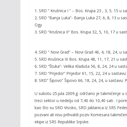
o
n
k
k
1. SRD ” Krušnica I ” – Bos. Krupa 23 , 3, 5, 15 u 
2. SRD “Banja Luka”- Banja Luka 27, 6, 8, 13 u sas
Ogy
3. SRD “Krušnica II” Bos. Krupa 32, 5, 10, 17 u sast
4. SRD ” Novi Grad” – Novi Grad 46, 4, 18, 24, u s
5. SRD Krušnica III Bos. Krupa 48, 11, 17, 21 u sa
6. SRD “Štuka”- Velika Kladuša 56, 8, 24, 24 u sas
7. SRD “Prijedor” Prijedor 61, 15, 22, 24 u sastav
8. SRD” Šipovo” Šipovo 66, 18, 24, 24, u sastavu: Prp
U subotu 25.jula 2009.g. održano je takmičenje u d
treci sektor u nedelju od 7,40 do 10,40 sati . I po
kao što su SRD Visoko, SRD Jablanica iz SRS Feder
pozvani ali nisu prihvatili poziv Komesara takmičenj
ekipe iz SRS Republike Srpske.