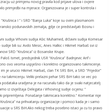
acju uz primjenu novog pravila kod prijave ulova i ovjere
ilo primjedbi na mjerace. Organizovana je i super kontrola i
RD “Krušnica I ” i SRD “Banja Luka” koje su ovim plasmanom
ransko podunavskih zemalja, gdje ce predstavljati Bosnu i
avni sudija Vrhovni sudija Ašic Muhamed, državni sudija Komesar
 sudije bili su: Avdo Mesic, Anes Halkic i Hikmet Harbaš svi iz
lanovi SRD “Krušnica” iz Bosanske Krupe.
a Paloš Ismet, predsjednik USR “Krušnica” Badnjevic Arif i
atvorio ovo veoma uspješno i korektno organizovano takmicenje.
 im je urucio Hikmet Harbaš, clan TK SRS BiH, a SRD “Prijedor”
e na takmicenju. Veliki prelazni pehar SRS BiH tako se vec po
a podataka uradjena je na racunalu tako da je svaki natjecatelj
o iz izvještaja Delegata i Vrhovnog sudije ocjenu: ”
ki pripremljena. Ponašanje takmicara korektno.” Komentar nije
rušnica” na prihvatanju organizacije i pomoci kada je i samo
tuacije u SRS BiH.Ako nekog treba posebno istaci ja cu to pravo