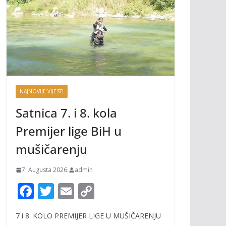
NAJNOVIJE VIJESTI
Satnica 7. i 8. kola
Premijer lige BiH u
mušičarenju
7. Augusta 2026.
admin
F
T
E
C
ac
w
m
o
7 i 8. KOLO PREMIJER LIGE U MUŠIČARENJU
e
itt
ai
p