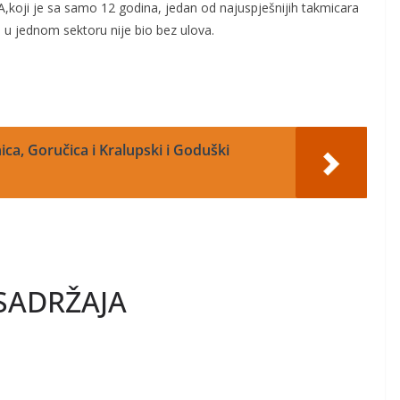
,koji je sa samo 12 godina, jedan od najuspješnijih takmicara
i u jednom sektoru nije bio bez ulova.
ica, Goručica i Kralupski i Goduški
SADRŽAJA