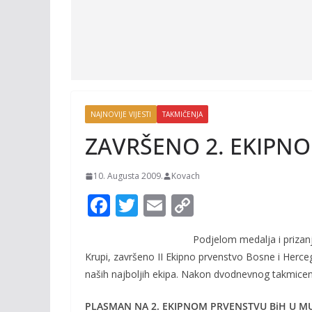
NAJNOVIJE VIJESTI
TAKMIČENJA
ZAVRŠENO 2. EKIPNO
10. Augusta 2009.
Kovach
F
T
E
C
ac
w
m
o
Podjelom medalja i prizan
e
itt
ai
p
Krupi, završeno II Ekipno prvenstvo Bosne i Herce
b
er
l
y
naših najboljih ekipa. Nakon dvodnevnog takmicenja
o
Li
PLASMAN NA 2. EKIPNOM PRVENSTVU BiH U MU