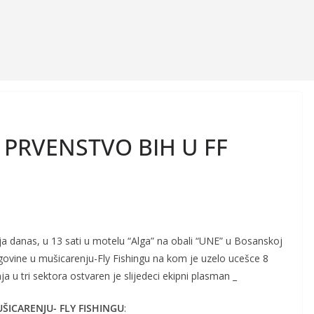
 PRVENSTVO BIH U FF
ja danas, u 13 sati u motelu “Alga” na obali “UNE” u Bosanskoj
govine u mušicarenju-Fly Fishingu na kom je uzelo ucešce 8
 u tri sektora ostvaren je slijedeci ekipni plasman _
ŠICARENJU- FLY FISHINGU
: