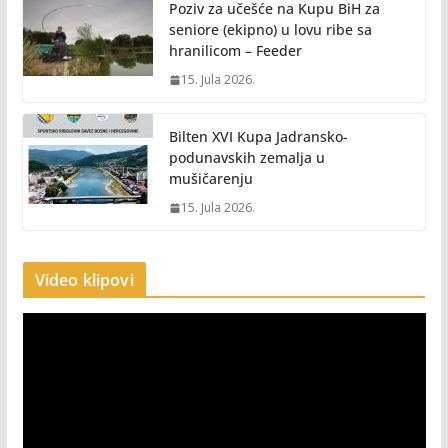
Poziv za učešće na Kupu BiH za
seniore (ekipno) u lovu ribe sa
hranilicom – Feeder
15. Jula 2026.
Bilten XVI Kupa Jadransko-
podunavskih zemalja u
mušičarenju
15. Jula 2026.
Video klipovi