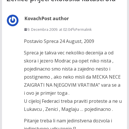
Kovach
Post author
9. Decembra 2009. at 02:04
Permalink
Postavio Spreca 24 August, 2009
Spreca je takva vec nekoliko decenija a od
skora i jezero Modrac pa opet niko nista ,
pojedinacno smo nista a zajedno nesto i
postignemo , ako neko misli da MECKA NECE
ZAIGRATI NA NJEGOVIM VRATIMA” vara se a
i ovo je primjer toga .
U cijeloj Federaci treba praviti proteste a ne u
Lukavcu , Zenici , Maglaju … pojedinacno .
Pitanje treba li nam jedinstvena dozvola i
jedinstveno udruzenje !?