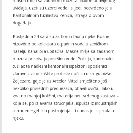
masnu mrlju sa zadahom mazuta. Nakon obavljenog
uviđaja, uzeti su uzorci vode i slijedi, potvrđeno je u
Kantonalnom tužilaštvu Zenica, istraga o ovom
događaju.
Posljednja 24 sata su za floru i faunu rijeke Bosne
nizovdno od kolektora otpadnih voda u zeničkom
naselju Kanal bila ubitačna. Masne mrlje sa zadahom
mazuta prekrivaju površinu vode. Policija, kantonalni
tužilac te nadležni kantonalni ispektor i uposlenici
Uprave civilne zaštite protekle noći su u krugu bivše
Željezare, gdje je uz Arcelor Mittal smješteno još
nekoliko privrednih preduezaća, obavili uviđaj. Iako u
znatno manjoj količini, materija neutvrđenog sastava –
koja se, po izjavama stručnjaka, ispušta iz industrijskih i
termoenergetskih postrojenja – i danas je istjecala u
rijeku.