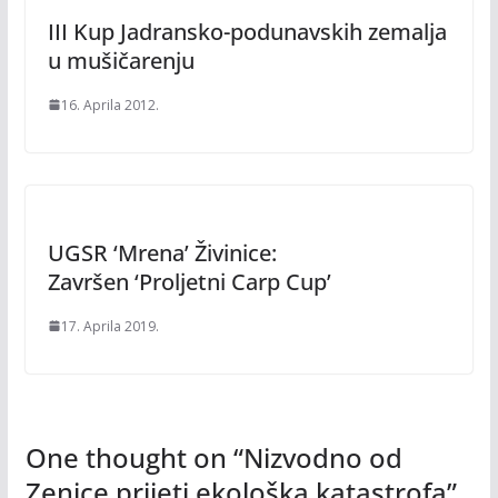
III Kup Jadransko-podunavskih zemalja
u mušičarenju
16. Aprila 2012.
UGSR ‘Mrena’ Živinice:
Završen ‘Proljetni Carp Cup’
17. Aprila 2019.
One thought on “
Nizvodno od
Zenice prijeti ekološka katastrofa
”