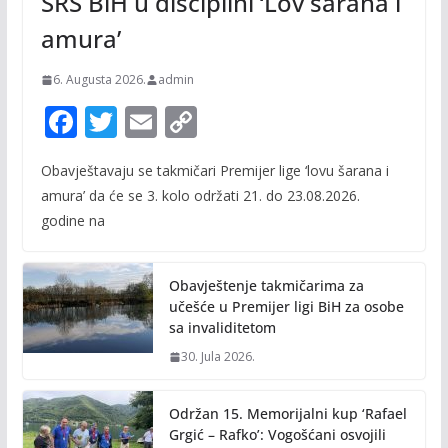
SRS BiH u disciplini ‘Lov šarana i
amura’
6. Augusta 2026.
admin
F
T
E
C
ac
w
m
o
Obavještavaju se takmičari Premijer lige ‘lovu šarana i
e
itt
ai
p
amura’ da će se 3. kolo održati 21. do 23.08.2026.
b
er
l
y
godine na
o
Li
o
n
Obavještenje takmičarima za
k
k
učešće u Premijer ligi BiH za osobe
sa invaliditetom
30. Jula 2026.
Održan 15. Memorijalni kup ‘Rafael
Grgić – Rafko’: Vogošćani osvojili