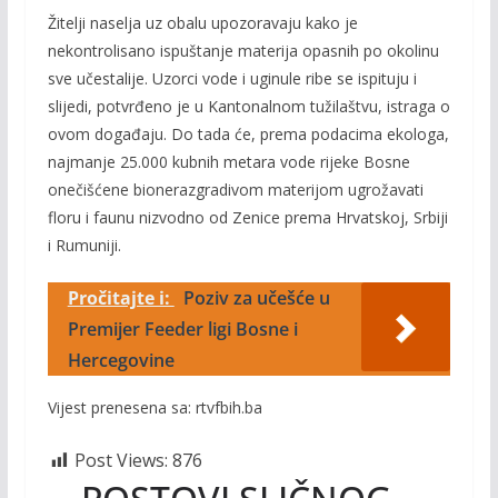
Žitelji naselja uz obalu upozoravaju kako je
nekontrolisano ispuštanje materija opasnih po okolinu
sve učestalije. Uzorci vode i uginule ribe se ispituju i
slijedi, potvrđeno je u Kantonalnom tužilaštvu, istraga o
ovom događaju. Do tada će, prema podacima ekologa,
najmanje 25.000 kubnih metara vode rijeke Bosne
onečišćene bionerazgradivom materijom ugrožavati
floru i faunu nizvodno od Zenice prema Hrvatskoj, Srbiji
i Rumuniji.
Pročitajte i:
Poziv za učešće u
Premijer Feeder ligi Bosne i
Hercegovine
Vijest prenesena sa: rtvfbih.ba
Post Views:
876