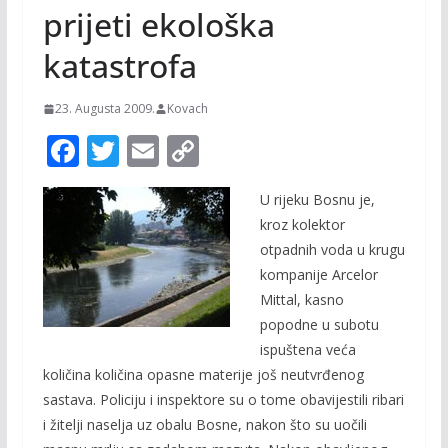
prijeti ekološka
katastrofa
23. Augusta 2009.
Kovach
F
T
E
C
ac
w
m
o
U rijeku Bosnu je,
e
itt
ai
p
kroz kolektor
b
er
l
y
otpadnih voda u krugu
o
Li
kompanije Arcelor
o
n
Mittal, kasno
popodne u subotu
k
k
ispuštena veća
količina količina opasne materije još neutvrđenog
sastava. Policiju i inspektore su o tome obavijestili ribari
i žitelji naselja uz obalu Bosne, nakon što su uočili