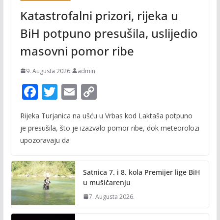
Katastrofalni prizori, rijeka u
BiH potpuno presušila, uslijedio
masovni pomor ribe
9. Augusta 2026.
admin
F
T
E
C
ac
w
m
o
Rijeka Turjanica na ušću u Vrbas kod Laktaša potpuno
e
itt
ai
p
je presušila, što je izazvalo pomor ribe, dok meteorolozi
b
er
l
y
upozoravaju da
o
Li
o
n
Satnica 7. i 8. kola Premijer lige BiH
k
k
u mušičarenju
7. Augusta 2026.