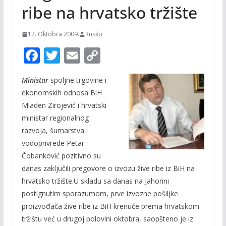
ribe na hrvatsko tržište
12. Oktobra 2009.
Rusko
F
T
E
C
ac
w
m
o
Ministar
spoljne trgovine i
e
itt
ai
p
ekonomskih odnosa BiH
b
er
l
y
Mladen Zirojević i hrvatski
o
Li
ministar regionalnog
o
n
razvoja, šumarstva i
vodoprivrede Petar
k
k
Čobanković pozitivno su
danas zaključili pregovore o izvozu žive ribe iz BiH na
hrvatsko tržište.U skladu sa danas na Jahorini
postignutim sporazumom, prve izvozne pošiljke
proizvođača žive ribe iz BiH krenuće prema hrvatskom
tržištu već u drugoj polovini oktobra, saopšteno je iz