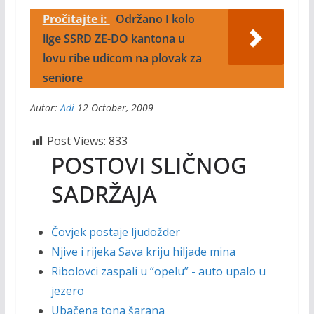
Pročitajte i:
Održano I kolo
lige SSRD ZE-DO kantona u
lovu ribe udicom na plovak za
seniore
Autor:
Adi
12 October, 2009
Post Views:
833
POSTOVI SLIČNOG
SADRŽAJA
Čovjek postaje ljudožder
Njive i rijeka Sava kriju hiljade mina
Ribolovci zaspali u “opelu” - auto upalo u
jezero
Ubačena tona šarana