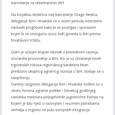
Kancelarije za veterinarstvo BiH.
Na incijativu direktora ove kancelarije Drage Nedića,
delegacije BiH i Hrvatske će u istom periodu intenzivno
nastaviti pregovore kako bi se postigao i sporazum
kojim bi se omogućio izvoz živih goveda iz BiH prema
hrvatskom tržištu.
Ovim je učinjen krupan iskorak u privrednom razvoju
stočarske proizvodnje u BiH, što je uz otvaranje novih
trgovinskih tokova regionalnog karaktera bitan
preduslov ukupnog agrarnog razvoja u BiH, dodaje se u
saopštenju.
Danšnji razgovori delegacija BiH i Hrvatske vođeni su u
okviru foruma agrarne politike i Devetog godišnjeg
sastanka ministara poljoprivrede jugoistočne Evrope na
kojem je bilo riječi o razvojnim i resornim potrebama
zemalja u regionu na putu evropskih integracija.