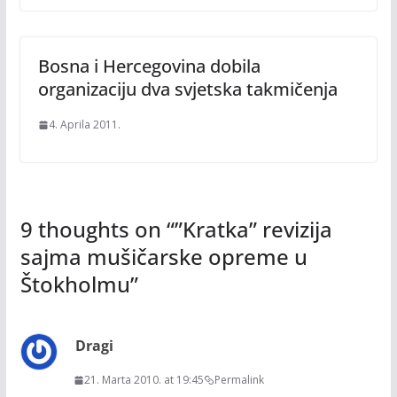
Bosna i Hercegovina dobila
organizaciju dva svjetska takmičenja
4. Aprila 2011.
9 thoughts on “
”Kratka” revizija
sajma mušičarske opreme u
Štokholmu
”
Dragi
21. Marta 2010. at 19:45
Permalink