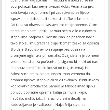
tipet u stilu ”daj šta daš”… Međutim ti tipeti su se na
vodi pokazali kao nevjerovatno dobri. Veoma su jaki,
zadržavaju svoju formu I pri zabacivanju se lijepo
ispravljaju nebitno da li se koriste teške ili lake muhe.
Od tada su obavezan sastavni dio moje opreme. Osim
tipeta imao sam I priliku saznati nešto više o njihovim
štapovima. Štapovi su konstruisani na poseban način
tako što su im ugrađene dvije “kičme” (teško za opisati)
što daje štapu ispravno savijanje bez obzira na
promjene ugla ruke pri zamahu. Ovaj sistem je po meni
veoma koristan za početnike (a sigurno bi i neki od nas
“samouvjerenih” imalo koristi od tog sistema). Na
žalost sticajem okolnosti nisam imao vremena da
probam njihove štapove ali to ću svakako učiniti uskoro
kod lokalnih prodavača. Sameo je takođe imao lijepu
ponudu popratne opreme: kutija za muhe, kapa,
naočala, muha, itd… I naravno u svim detaljima
zadovoljavao je kvalitetom. Najvažnija stvar sa