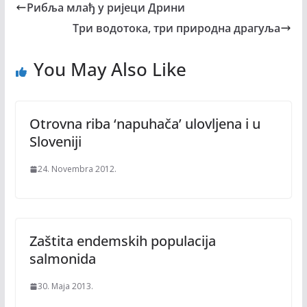
Рибља млађ у ријеци Дрини
Три водотока, три природна драгуља
You May Also Like
Otrovna riba ‘napuhača’ ulovljena i u
Sloveniji
24. Novembra 2012.
Zaštita endemskih populacija
salmonida
30. Maja 2013.