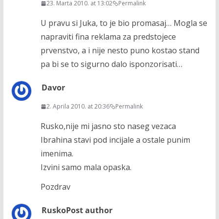
23. Marta 2010. at 13:02
Permalink
U pravu si Juka, to je bio promasaj… Mogla se
napraviti fina reklama za predstojece
prvenstvo, a i nije nesto puno kostao stand
pa bi se to sigurno dalo isponzorisati…
Davor
2. Aprila 2010. at 20:36
Permalink
Rusko,nije mi jasno sto naseg vezaca
Ibrahina stavi pod incijale a ostale punim
imenima.
Izvini samo mala opaska.
Pozdrav
Rusko
Post author