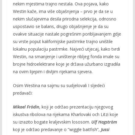
nekim mjestima trajno nestala. Ova pojava, kako
Westin kaže, ima više objašnjenja – prvo je da se u
nekim slučajevima desila prirodna selekcija, odnosno
uspostavio se balans, drugo objašnjenje je da su
ovakve situacije nastale pogrešnim poribljavanjem gdje
su vrste poput kalifornijske pastrmke trajno uništile
lokalnu populaciju pastrmke. Najveći utjecaj, kako tvrdi
Westin, na smanjenje i uništenje ribljeg fonda imale su
brojne hidroelektrane koje je država užurbano izgradila
na ovim lijepim i divljim rijekama sjevera.
Osim Westina na sajmu su sudjelovali I sljedeći
predavači:
Mikael Frödin
, koji je održao prezentaciju njegovog
iskustva ribolova na rijekama Kharlovaki och Litzi koje
su izrazito bogate kraljevskim lososom.
Ulf Hagström
koji je održao predavanje o ”wiggle baitfish”,
Jussi