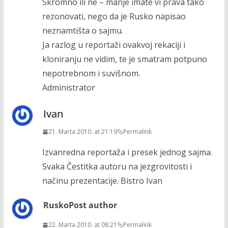
Skromno ili ne – manje imate vi prava tako
rezonovati, nego da je Rusko napisao
neznamtišta o sajmu.
Ja razlog u reportaži ovakvoj rekaciji i
kloniranju ne vidim, te je smatram potpuno
nepotrebnom i suvišnom.
Administrator
Ivan
21. Marta 2010. at 21:19
Permalink
Izvanredna reportaža i presek jednog sajma.
Svaka Čestitka autoru na jezgrovitosti i
načinu prezentacije. Bistro Ivan
Rusko
Post author
22. Marta 2010. at 08:21
Permalink