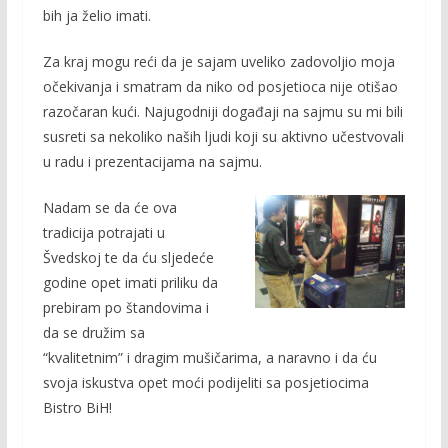
bih ja želio imati.
Za kraj mogu reći da je sajam uveliko zadovoljio moja
očekivanja i smatram da niko od posjetioca nije otišao
razočaran kući. Najugodniji događaji na sajmu su mi bili
susreti sa nekoliko naših ljudi koji su aktivno učestvovali
u radu i prezentacijama na sajmu.
Nadam se da će ova
tradicija potrajati u
Švedskoj te da ću sljedeće
godine opet imati priliku da
prebiram po štandovima i
da se družim sa
“kvalitetnim” i dragim mušičarima, a naravno i da ću
svoja iskustva opet moći podijeliti sa posjetiocima
Bistro BiH!