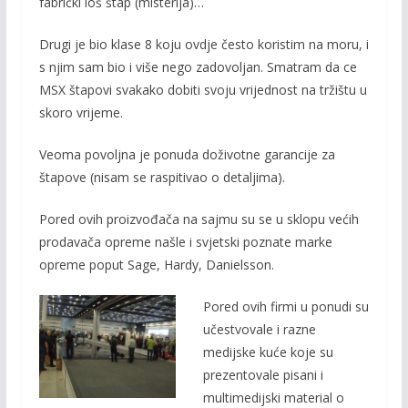
fabrički loš štap (misterija)…
Drugi je bio klase 8 koju ovdje često koristim na moru, i
s njim sam bio i više nego zadovoljan. Smatram da ce
MSX štapovi svakako dobiti svoju vrijednost na tržištu u
skoro vrijeme.
Veoma povoljna je ponuda doživotne garancije za
štapove (nisam se raspitivao o detaljima).
Pored ovih proizvođača na sajmu su se u sklopu većih
prodavača opreme našle i svjetski poznate marke
opreme poput Sage, Hardy, Danielsson.
Pored ovih firmi u ponudi su
učestvovale i razne
medijske kuće koje su
prezentovale pisani i
multimedijski material o