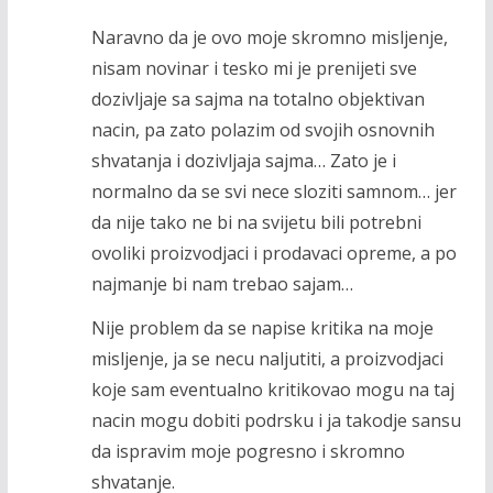
Naravno da je ovo moje skromno misljenje,
nisam novinar i tesko mi je prenijeti sve
dozivljaje sa sajma na totalno objektivan
nacin, pa zato polazim od svojih osnovnih
shvatanja i dozivljaja sajma… Zato je i
normalno da se svi nece sloziti samnom… jer
da nije tako ne bi na svijetu bili potrebni
ovoliki proizvodjaci i prodavaci opreme, a po
najmanje bi nam trebao sajam…
Nije problem da se napise kritika na moje
misljenje, ja se necu naljutiti, a proizvodjaci
koje sam eventualno kritikovao mogu na taj
nacin mogu dobiti podrsku i ja takodje sansu
da ispravim moje pogresno i skromno
shvatanje.