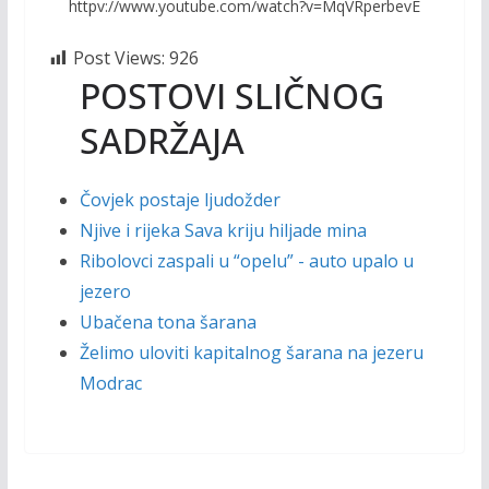
httpv://www.youtube.com/watch?v=MqVRperbevE
Post Views:
926
POSTOVI SLIČNOG
SADRŽAJA
Čovjek postaje ljudožder
Njive i rijeka Sava kriju hiljade mina
Ribolovci zaspali u “opelu” - auto upalo u
jezero
Ubačena tona šarana
Želimo uloviti kapitalnog šarana na jezeru
Modrac