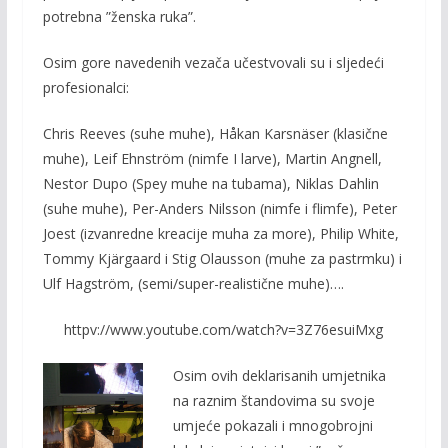
potrebna ”ženska ruka”.
Osim gore navedenih vezača učestvovali su i sljedeći
profesionalci:
Chris Reeves (suhe muhe), Håkan Karsnäser (klasične
muhe), Leif Ehnström (nimfe I larve), Martin Angnell,
Nestor Dupo (Spey muhe na tubama), Niklas Dahlin
(suhe muhe), Per-Anders Nilsson (nimfe i flimfe), Peter
Joest (izvanredne kreacije muha za more), Philip White,
Tommy Kjärgaard i Stig Olausson (muhe za pastrmku) i
Ulf Hagström, (semi/super-realistične muhe)….
httpv://www.youtube.com/watch?v=3Z76esuiMxg
Osim ovih deklarisanih umjetnika
na raznim štandovima su svoje
umjeće pokazali i mnogobrojni