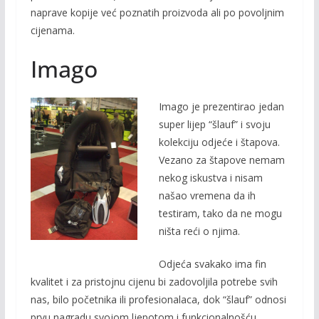
naprave kopije već poznatih proizvoda ali po povoljnim
cijenama.
Imago
Imago je prezentirao jedan
super lijep “šlauf” i svoju
kolekciju odjeće i štapova.
Vezano za štapove nemam
nekog iskustva i nisam
našao vremena da ih
testiram, tako da ne mogu
ništa reći o njima.
Odjeća svakako ima fin
kvalitet i za pristojnu cijenu bi zadovoljila potrebe svih
nas, bilo početnika ili profesionalaca, dok “šlauf” odnosi
prvu nagradu svojom ljepotom i funkcionalnošću…