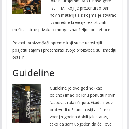
lokalni umjetnici kao i ”naše gore
list” I. M. koji je prezentirao par
novih materijala s kojima je stvarao
izvanredne kreacije realističnih
mušica i time privukao mnoge znatiželjne posjetioce.
Poznati proizvođači opreme koji su se udostojili
posjetiti sajam i prezentirati svoje proizvode su izmedju
ostalih:
Guideline
Guideline je ove godine (kao i
obično) imao odličnu ponudu novih
štapova, rola i šnjura. Guidelineovi
proizvodi u Skandinaviji a i šire su
zadnjih godina dobili jak status,
tako da sam ubijeđen da će i ove