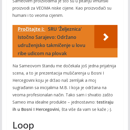
Sameovim proizvodima je što su u pitanju vrhunski
proizvodi za VEOMA niske cijene. Kao proizvođači su
humani i to veoma cijenim.
Pročitajte i:
SRU 'Željeznica'
Istočno Sarajevo: Održano
udruženjsko takmičenje u lovu
ribe udicom na plovak
Na Sameovom štandu me dočekala još jedna prijatnija
scena, a to je prezentacija mušičarenja u Bosni I
Hercegovini koju je držao naš zemljak a moj
sugrađanin sa inicijalima M.B. I koja je održana na
veoma profesionalan način. Tako sam i shvatio zašto
Sameo ima idealne produkte – jednostavno:
testiraju
ih u Bosni I Hercegovini
, šta više da vam se kaže ;-).
Loop