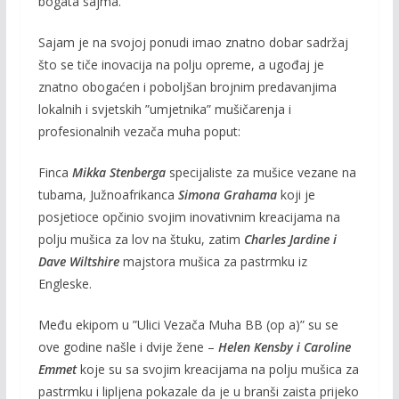
bogata sajma.
Sajam je na svojoj ponudi imao znatno dobar sadržaj
što se tiče inovacija na polju opreme, a ugođaj je
znatno obogaćen i poboljšan brojnim predavanjima
lokalnih i svjetskih ”umjetnika” mušičarenja i
profesionalnih vezača muha poput:
Finca
Mikka Stenberga
specijaliste za mušice vezane na
tubama, Južnoafrikanca
Simona Grahama
koji je
posjetioce opčinio svojim inovativnim kreacijama na
polju mušica za lov na štuku, zatim
Charles Jardine i
Dave Wiltshire
majstora mušica za pastrmku iz
Engleske.
Među ekipom u ”Ulici Vezača Muha BB (op a)” su se
ove godine našle i dvije žene –
Helen Kensby i Caroline
Emmet
koje su sa svojim kreacijama na polju mušica za
pastrmku i lipljena pokazale da je u branši zaista prijeko