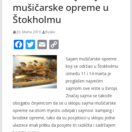
mušičarske opreme u
Štokholmu
20. Marta 2010.
Rusko
F
T
E
C
ac
w
m
o
Sajam mušičarske opreme
e
itt
ai
p
koji se održao u Štokholmu
b
er
l
y
između 11 i 14 marta je
o
Li
proglašen najvećim
o
n
sajmom ove vrste u Evropi.
Značaj sajma se takođe
k
k
obogatio činjenicom da se u sklopu sajma mušičarske
opreme na istom mjesto odvijali i sajmovi kamping i
brodske opreme, tako da su posjetioci u sklopu jedne
ulaznice imali priliku da posjete tri različita i sadržajem