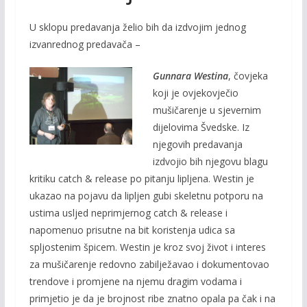
U sklopu predavanja želio bih da izdvojim jednog
izvanrednog predavača –
Gunnara Westina
, čovjeka
koji je ovjekovječio
mušičarenje u sjevernim
dijelovima Švedske. Iz
njegovih predavanja
izdvojio bih njegovu blagu
kritiku catch & release po pitanju lipljena. Westin je
ukazao na pojavu da lipljen gubi skeletnu potporu na
ustima usljed neprimjernog catch & release i
napomenuo prisutne na bit koristenja udica sa
spljostenim špicem. Westin je kroz svoj život i interes
za mušičarenje redovno zabilježavao i dokumentovao
trendove i promjene na njemu dragim vodama i
primjetio je da je brojnost ribe znatno opala pa čak i na