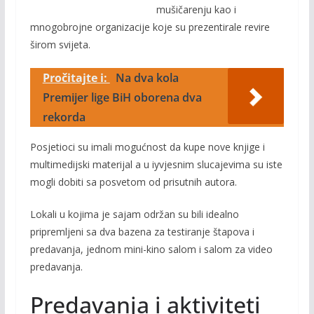
mušičarenju kao i
mnogobrojne organizacije koje su prezentirale revire
širom svijeta.
Pročitajte i:
Na dva kola
Premijer lige BiH oborena dva
rekorda
Posjetioci su imali mogućnost da kupe nove knjige i
multimedijski materijal a u iyvjesnim slucajevima su iste
mogli dobiti sa posvetom od prisutnih autora.
Lokali u kojima je sajam održan su bili idealno
pripremljeni sa dva bazena za testiranje štapova i
predavanja, jednom mini-kino salom i salom za video
predavanja.
Predavanja i aktiviteti