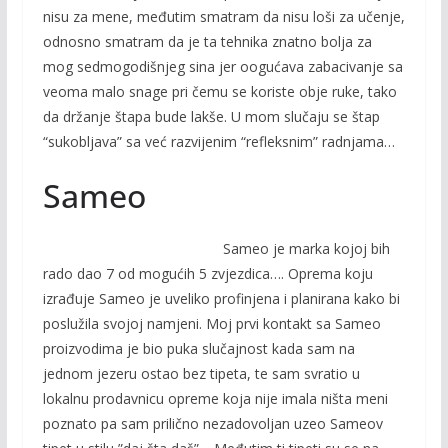
nisu za mene, međutim smatram da nisu loši za učenje,
odnosno smatram da je ta tehnika znatno bolja za
mog sedmogodišnjeg sina jer oogućava zabacivanje sa
veoma malo snage pri čemu se koriste obje ruke, tako
da držanje štapa bude lakše. U mom slučaju se štap
“sukobljava” sa već razvijenim “refleksnim” radnjama…
Sameo
Sameo je marka kojoj bih
rado dao 7 od mogućih 5 zvjezdica…. Oprema koju
izrađuje Sameo je uveliko profinjena i planirana kako bi
poslužila svojoj namjeni. Moj prvi kontakt sa Sameo
proizvodima je bio puka slučajnost kada sam na
jednom jezeru ostao bez tipeta, te sam svratio u
lokalnu prodavnicu opreme koja nije imala ništa meni
poznato pa sam prilično nezadovoljan uzeo Sameov