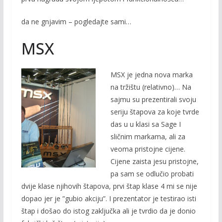
da ne gnjavim – pogledajte sami…
MSX
MSX je jedna nova marka
na tržištu (relativno)… Na
sajmu su prezentirali svoju
seriju štapova za koje tvrde
das u u klasi sa Sage I
sličnim markama, ali za
veoma pristojne cijene.
Cijene zaista jesu pristojne,
pa sam se odlučio probati
dvije klase njihovih štapova, prvi štap klase 4 mi se nije
dopao jer je ”gubio akciju”. I prezentator je testirao isti
štap i došao do istog zaključka ali je tvrdio da je donio