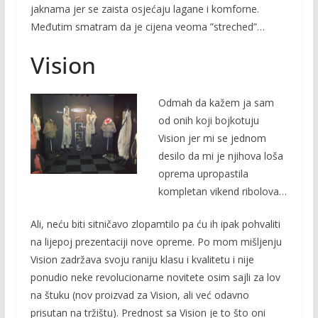
jaknama jer se zaista osjećaju lagane i komforne.
Međutim smatram da je cijena veoma ”streched”…
Vision
Odmah da kažem ja sam
od onih koji bojkotuju
Vision jer mi se jednom
desilo da mi je njihova loša
oprema upropastila
kompletan vikend ribolova…
Ali, neću biti sitničavo zlopamtilo pa ću ih ipak pohvaliti
na lijepoj prezentaciji nove opreme. Po mom mišljenju
Vision zadržava svoju raniju klasu i kvalitetu i nije
ponudio neke revolucionarne novitete osim sajli za lov
na štuku (nov proizvad za Vision, ali već odavno
prisutan na tržištu). Prednost sa Vision je to što oni