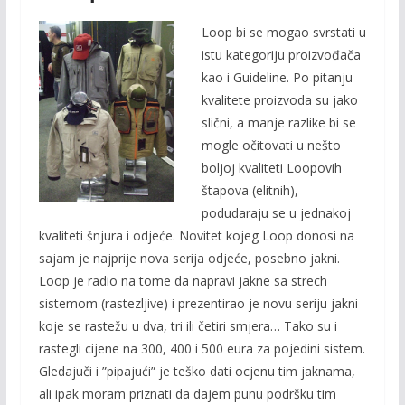
Loop bi se mogao svrstati u
istu kategoriju proizvođača
kao i Guideline. Po pitanju
kvalitete proizvoda su jako
slični, a manje razlike bi se
mogle očitovati u nešto
boljoj kvaliteti Loopovih
štapova (elitnih),
podudaraju se u jednakoj
kvaliteti šnjura i odjeće. Novitet kojeg Loop donosi na
sajam je najprije nova serija odjeće, posebno jakni.
Loop je radio na tome da napravi jakne sa strech
sistemom (rastezljive) i prezentirao je novu seriju jakni
koje se rastežu u dva, tri ili četiri smjera… Tako su i
rastegli cijene na 300, 400 i 500 eura za pojedini sistem.
Gledajuči i ”pipajući” je teško dati ocjenu tim jaknama,
ali ipak moram priznati da dajem punu podršku tim