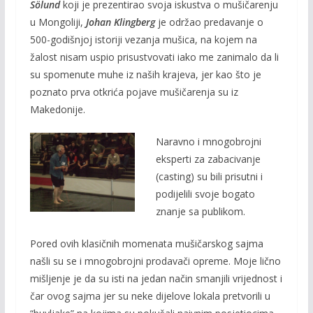
Sölund
koji je prezentirao svoja iskustva o mušičarenju
u Mongoliji,
Johan Klingberg
je održao predavanje o
500-godišnjoj istoriji vezanja mušica, na kojem na
žalost nisam uspio prisustvovati iako me zanimalo da li
su spomenute muhe iz naših krajeva, jer kao što je
poznato prva otkrića pojave mušičarenja su iz
Makedonije.
Naravno i mnogobrojni
eksperti za zabacivanje
(casting) su bili prisutni i
podijelili svoje bogato
znanje sa publikom.
Pored ovih klasičnih momenata mušičarskog sajma
našli su se i mnogobrojni prodavači opreme. Moje lično
mišljenje je da su isti na jedan način smanjili vrijednost i
čar ovog sajma jer su neke dijelove lokala pretvorili u