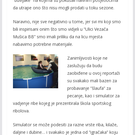
“buvljake” na kojima su pokušali naivnim posjetiocima
da utrape ono što nisu mogli prodati u toku sezone.
Naravno, nije sve negativno u tome, jer svi mi koji smo
bili inspirisani onim što smo vidjeli u ”Ulici Vezača
Mušica BB” smo imali priliku da na licu mjesta
nabavimo potrebne materijale.
Zanimljivosti koje ne
zaslužuju da budu
zaobiđene u ovoj reportaži
su svakako mali bazen za
probavanje ”šlaufa” za
pecanje, kao i simulator za
vadjenje ribe kojeg je prezentirala škola sportskog
ribolova.
Simulator se može podesiti za razne vrste riba, kilaže,
daljine i dubine… i svakako je jedna od ”igračaka” koju