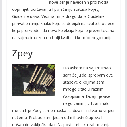
nove serije navedenih proizvoda
doprinjeti održavanju I pojačanju statusa kojeg
Guideline uživa. Veoma mi je drago da je Guideline
prihvatio raniju kritiku koju su dobijali na kvaliteti odjeće
koju proizvode i da nova kolekcija koja je prezentovana
na sajmu ima znatno bolji kvalitet i komfor nego ranije.
Zpey
Dolaskom na sajam imao
sam želju da isprobam ove
štapove o kojima sam
mnogo čitao u raznim
časopisima. Dizajn je više
nego zanimljiv I zanimalo
me da li je Zpey samo maska za dizajn ili stvarno vrijedi
nečemu. Probao sam jedan od njihovih štapova I
došao do zaključka da ti štapovi I tehnika zabacivanja