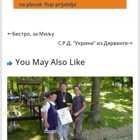
na plovak 'Kup prijatelja'
Бистро, за Миљу
С.Р.Д. “Укрина” из Дервенте
You May Also Like