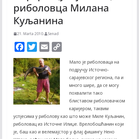
риболовца Милана
Куљанина
21. Marta 2010.
Senad
F
T
E
C
ac
w
m
o
Мало је риболоваца на
e
itt
ai
p
подручју Источно-
b
er
l
y
сарајевског региона, па и
o
Li
много шире, да се могу
o
n
похвалити тако
блиставом риболовачком
k
k
каријером, таквим
успјесима у риболову као што може Миле Куљанин,
риболовац из Источне Илиџе. Врелобошћанин који
је, баш као и велемајстор у флај фишингу Нено