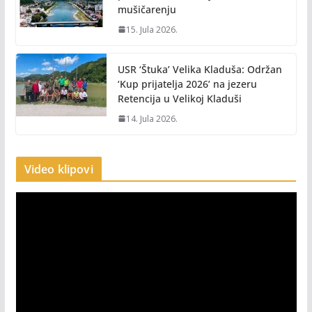
mušičarenju
15. Jula 2026.
USR ‘Štuka’ Velika Kladuša: Održan
‘Kup prijatelja 2026’ na jezeru
Retencija u Velikoj Kladuši
14. Jula 2026.
Video klipovi