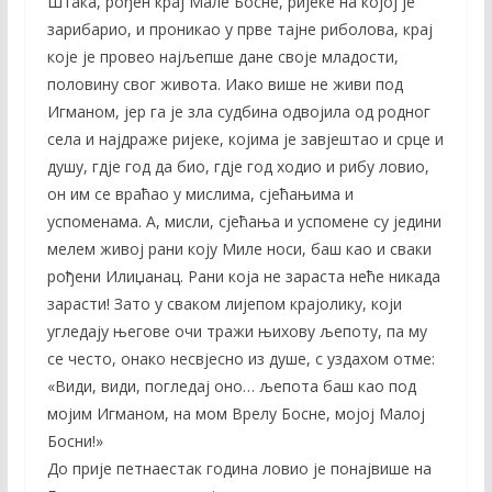
Штака, рођен крај Мале Босне, ријеке на којој је
зарибарио, и проникао у прве тајне риболова, крај
које је провео најљепше дане своје младости,
половину свог живота. Иако више не живи под
Игманом, јер га је зла судбина одвојила од родног
села и најдраже ријеке, којима је завјештао и срце и
душу, гдје год да био, гдје год ходио и рибу ловио,
он им се враћао у мислима, сјећањима и
успоменама. А, мисли, сјећања и успомене су једини
мелем живој рани коју Миле носи, баш као и сваки
рођени Илиџанац. Рани која не зараста неће никада
зарасти! Зато у сваком лијепом крајолику, који
угледају његове очи тражи њихову љепоту, па му
се често, онако несвјесно из душе, с уздахом отме:
«Види, види, погледај оно… љепота баш као под
мојим Игманом, на мом Врелу Босне, мојој Малој
Босни!»
До прије петнаестак година ловио је понајвише на