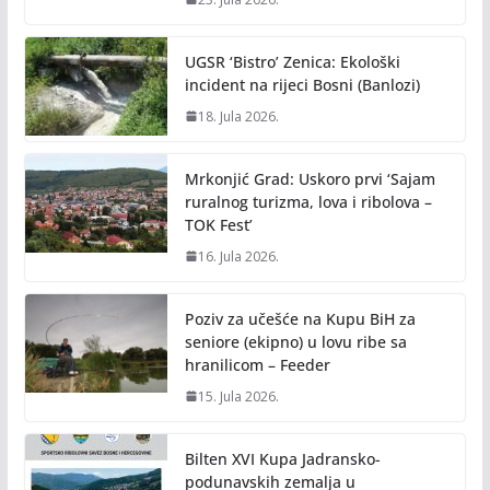
UGSR ‘Bistro’ Zenica: Ekološki
incident na rijeci Bosni (Banlozi)
18. Jula 2026.
Mrkonjić Grad: Uskoro prvi ‘Sajam
ruralnog turizma, lova i ribolova –
TOK Fest’
16. Jula 2026.
Poziv za učešće na Kupu BiH za
seniore (ekipno) u lovu ribe sa
hranilicom – Feeder
15. Jula 2026.
Bilten XVI Kupa Jadransko-
podunavskih zemalja u