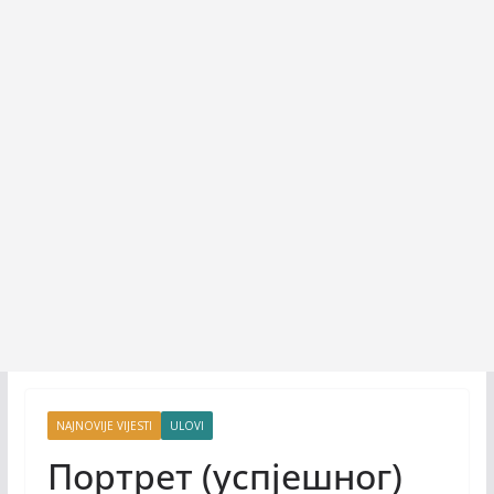
NAJNOVIJE VIJESTI
ULOVI
Портрет (успјешног)