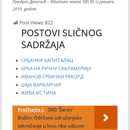
Предраг Даничић – Ribolovne novine SRS RS iz januara
2010. godine
Post Views:
822
POSTOVI SLIČNOG
SADRŽAJA
СРБАЧКИ КАПИТАЛАЦ
БРКА НА РУЧНУ СКАЛАМЕРИЈУ
ИВАНОВ СРБАЧКИ РЕКОРД
ЏАЈА ВАРАЛИЧАР
ЖИВА ИСТИНА
Pročitajte i:
SRD 'Šaran'
Bužim: Održano udruženjsko
takmičenje u lovu ribe udicom