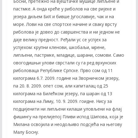
Босни, претежно на вјештачке мушице липљене и
пастмке. А онда креће у риболов на све ријеке и
језера диљем БиХ и бивше Југославије, чак и на
море. Лови на све спортске начине и сваку врсту
риболова је довео до савршенства и ни једном не
даје велику предност. Ређали ус се успјех за
успјехом: крупни кленови, шкобаљи, мрене,
липљени, пастрмке, младице, шарани, сомови. Само
овогодишњи улови сврстали су га ред врхунских
риболоваца Републике Српске. Прво сом од 11
килограма 6.7. 2009. године на Зворничком језеру,
па 20. 8. 2009. опет сом, али капиталац од 25
килограма на Билећком језеру, па шаран од 13
килограма на Лиму, 10. 9. 2009. гоидне. Нису за
подцијенити ни липљени килаши уловљени на флај
фишингу на прелијепој Пливи испод Шипова, која је
Милана освојила и неодољиво подсјећа на његову
Малу Босну.