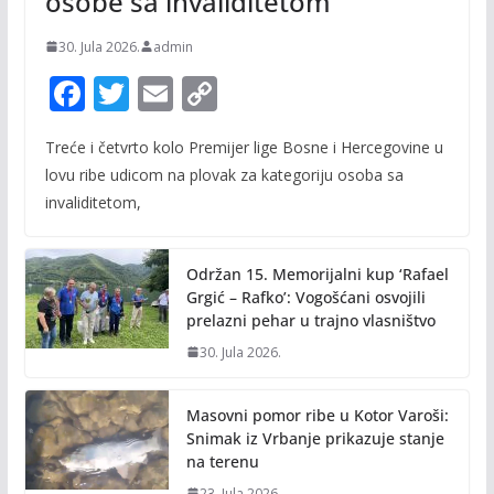
osobe sa invaliditetom
30. Jula 2026.
admin
F
T
E
C
ac
w
m
o
Treće i četvrto kolo Premijer lige Bosne i Hercegovine u
e
itt
ai
p
lovu ribe udicom na plovak za kategoriju osoba sa
b
er
l
y
invaliditetom,
o
Li
o
n
Održan 15. Memorijalni kup ‘Rafael
k
k
Grgić – Rafko’: Vogošćani osvojili
prelazni pehar u trajno vlasništvo
30. Jula 2026.
Masovni pomor ribe u Kotor Varoši:
Snimak iz Vrbanje prikazuje stanje
na terenu
23. Jula 2026.