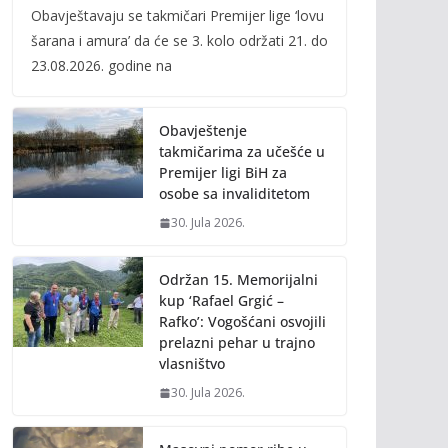
Obavještavaju se takmičari Premijer lige ‘lovu
e
itt
ai
p
šarana i amura’ da će se 3. kolo održati 21. do
b
er
l
y
23.08.2026. godine na
o
Li
o
n
Obavještenje
k
k
takmičarima za učešće u
Premijer ligi BiH za
osobe sa invaliditetom
30. Jula 2026.
Održan 15. Memorijalni
kup ‘Rafael Grgić –
Rafko’: Vogošćani osvojili
prelazni pehar u trajno
vlasništvo
30. Jula 2026.