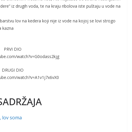
dere” iz drugih voda, te na kraju ribolova iste puštaju u vode na
tvu lov na kedera koji nije iz vode na kojoj se lovi strogo
a kazna
PRVI DIO
tube.com/watch?v=G0odass2kjg
DRUGI DIO
tube.com/watch?v=A1v1j7x6vX0
SADRŽAJA
, lov soma