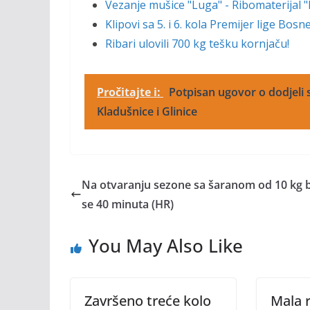
Vezanje mušice "Luga" - Ribomaterijal 
Klipovi sa 5. i 6. kola Premijer lige Bos
Ribari ulovili 700 kg tešku kornjaču!
Pročitajte i:
Potpisan ugovor o dodjeli s
Kladušnice i Glinice
Na otvaranju sezone sa šaranom od 10 kg b
se 40 minuta (HR)
You May Also Like
Završeno treće kolo
Mala r