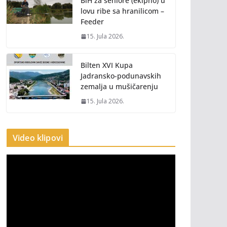
BiH za seniore (ekipno) u
lovu ribe sa hranilicom –
Feeder
15. Jula 2026.
Bilten XVI Kupa
Jadransko-podunavskih
zemalja u mušičarenju
15. Jula 2026.
Video klipovi