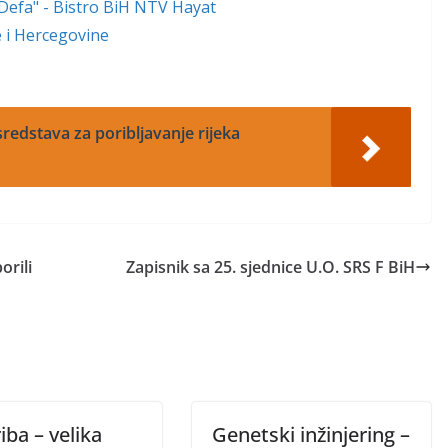
"Defa" - Bistro BiH NTV Hayat
ne i Hercegovine
redstava za poribljavanje rijeka
orili
Zapisnik sa 25. sjednice U.O. SRS F BiH
iba – velika
Genetski inžinjering –