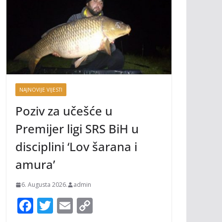
NAJNOVIJE VIJESTI
Poziv za učešće u
Premijer ligi SRS BiH u
disciplini ‘Lov šarana i
amura’
6. Augusta 2026.
admin
F
T
E
C
ac
w
m
o