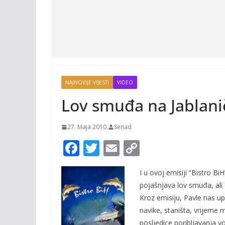
NAJNOVIJE VIJESTI
VIDEO
Lov smuđa na Jablani
27. Maja 2010.
Senad
F
T
E
C
ac
w
m
o
I u ovoj emisiji “Bistro Bi
e
itt
ai
p
pojašnjava lov smuđa, ali 
b
er
l
y
Kroz emisiju, Pavle nas up
o
Li
navike, staništa, vrijeme 
posljedice poribljavanja v