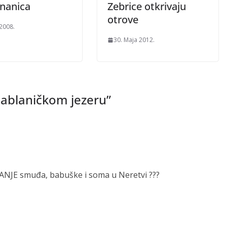
nanica
Zebrice otkrivaju
otrove
 2008.
30. Maja 2012.
Jablaničkom jezeru
”
VANJE smuđa, babuške i soma u Neretvi ???