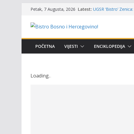
Skip
Latest:
UGSR ‘Bistro’ Zenica: 
Petak, 7 Augusta, 2026
to
(Banlozi)
Poziv za učešće u Prem
content
i amura’
Obavještenje takmiča
osobe sa invaliditet
Održan 15. Memorijal
POČETNA
VIJESTI
ENCIKLOPEDIJA
osvojili prelazni peha
Masovni pomor ribe u
prikazuje stanje na t
Loading
.
.
.