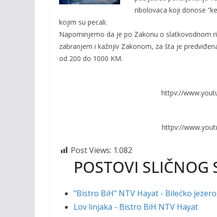
o
n
ribolovaca koji donose “ke
k
k
kojim su pecali.
Napominjemo da je po Zakonu o slatkovodnom ribars
zabranjem i kažnjiv Zakonom, za šta je predviđen
od 200 do 1000 KM.
httpv://www.you
httpv://www.you
Post Views:
1.082
POSTOVI SLIČNOG 
"Bistro BiH" NTV Hayat - Bilećko jezero
Lov linjaka - Bistro BiH NTV Hayat