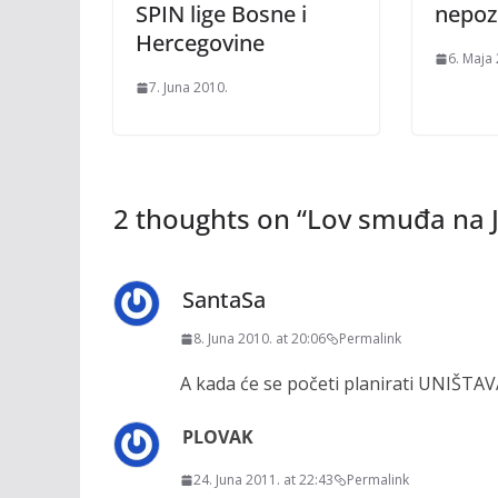
SPIN lige Bosne i
nepoz
Hercegovine
6. Maja
7. Juna 2010.
2 thoughts on “
Lov smuđa na 
SantaSa
8. Juna 2010. at 20:06
Permalink
A kada će se početi planirati UNIŠTA
PLOVAK
24. Juna 2011. at 22:43
Permalink