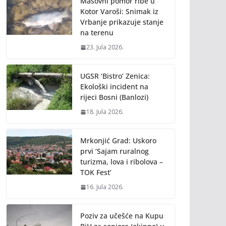
Masovni pomor ribe u
Kotor Varoši: Snimak iz
Vrbanje prikazuje stanje
na terenu
23. Jula 2026.
UGSR ‘Bistro’ Zenica:
Ekološki incident na
rijeci Bosni (Banlozi)
18. Jula 2026.
Mrkonjić Grad: Uskoro
prvi ‘Sajam ruralnog
turizma, lova i ribolova –
TOK Fest’
16. Jula 2026.
Poziv za učešće na Kupu