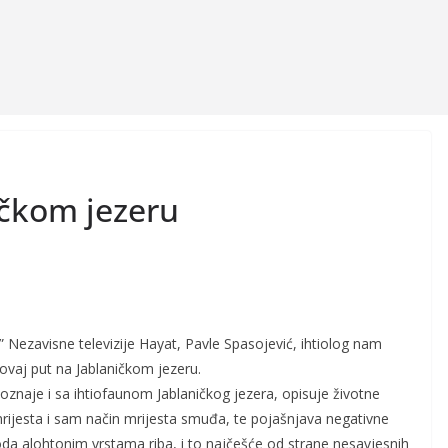
čkom jezeru
H” Nezavisne televizije Hayat, Pavle Spasojević, ihtiolog nam
ovaj put na Jablaničkom jezeru.
oznaje i sa ihtiofaunom Jablaničkog jezera, opisuje životne
mrijesta i sam način mrijesta smuđa, te pojašnjava negativne
oda alohtonim vrstama riba, i to najčešće od strane nesavjesnih