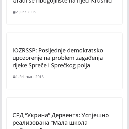
Gradi se ribogojilište na rijeci Krušnici
2. Juna 2006.
IOZRSSP: Posljednje demokratsko
upozorenje na problem zagađenja
rijeke Spreče i Sprečkog polja
1. Februara 2018.
СРД “Укрина” Дервента: Успјешно
реализована “Мала школа