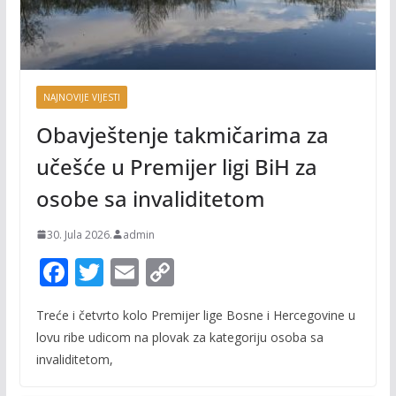
NAJNOVIJE VIJESTI
Obavještenje takmičarima za
učešće u Premijer ligi BiH za
osobe sa invaliditetom
30. Jula 2026.
admin
F
T
E
C
ac
w
m
o
Treće i četvrto kolo Premijer lige Bosne i Hercegovine u
e
itt
ai
p
lovu ribe udicom na plovak za kategoriju osoba sa
b
er
l
y
invaliditetom,
o
Li