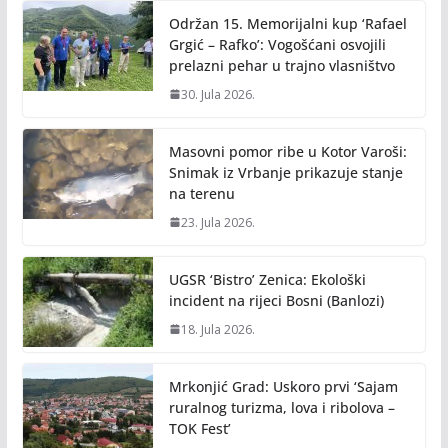
o
n
Održan 15. Memorijalni kup ‘Rafael
k
k
Grgić – Rafko’: Vogošćani osvojili
prelazni pehar u trajno vlasništvo
30. Jula 2026.
Masovni pomor ribe u Kotor Varoši:
Snimak iz Vrbanje prikazuje stanje
na terenu
23. Jula 2026.
UGSR ‘Bistro’ Zenica: Ekološki
incident na rijeci Bosni (Banlozi)
18. Jula 2026.
Mrkonjić Grad: Uskoro prvi ‘Sajam
ruralnog turizma, lova i ribolova –
TOK Fest’