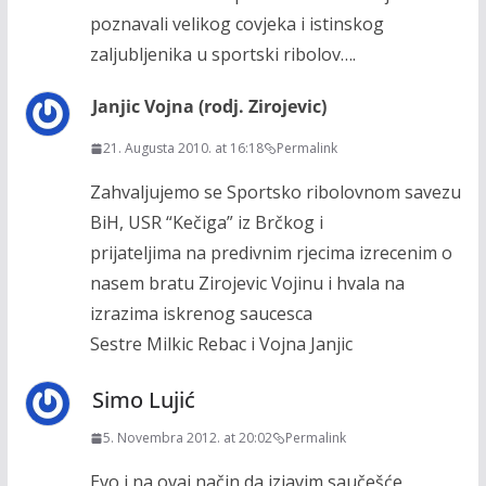
poznavali velikog covjeka i istinskog
zaljubljenika u sportski ribolov….
Janjic Vojna (rodj. Zirojevic)
21. Augusta 2010. at 16:18
Permalink
Zahvaljujemo se Sportsko ribolovnom savezu
BiH, USR “Kečiga” iz Brčkog i
prijateljima na predivnim rjecima izrecenim o
nasem bratu Zirojevic Vojinu i hvala na
izrazima iskrenog saucesca
Sestre Milkic Rebac i Vojna Janjic
Simo Lujić
5. Novembra 2012. at 20:02
Permalink
Evo i na ovaj način da izjavim saučešće