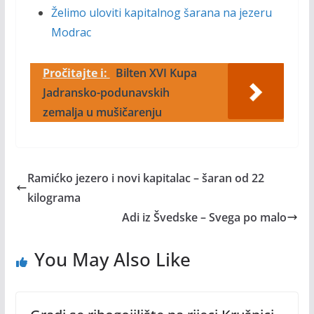
Želimo uloviti kapitalnog šarana na jezeru
Modrac
Pročitajte i:
Bilten XVI Kupa
Jadransko-podunavskih
zemalja u mušičarenju
Ramićko jezero i novi kapitalac – šaran od 22
kilograma
Adi iz Švedske – Svega po malo
You May Also Like