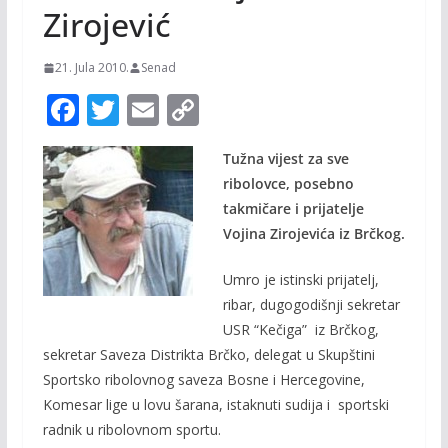
Zirojević
21. Jula 2010.
Senad
F
T
E
C
ac
w
m
o
Tužna vijest za sve
e
itt
ai
p
ribolovce, posebno
b
er
l
y
takmičare i prijatelje
o
Li
Vojina Zirojevića iz Brčkog.
o
n
Umro je istinski prijatelj,
k
k
ribar, dugogodišnji sekretar
USR “Kečiga” iz Brčkog,
sekretar Saveza Distrikta Brčko, delegat u Skupštini
Sportsko ribolovnog saveza Bosne i Hercegovine,
Komesar lige u lovu šarana, istaknuti sudija i sportski
radnik u ribolovnom sportu.