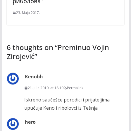
риболова”
23. Maja 2017.
6 thoughts on “
Preminuo Vojin
Zirojević
”
Kenobh
21. Jula 2010. at 18:19
Permalink
Iskreno saučešće porodici i prijateljima
upućuje Keno i ribolovci iz Tešnja
hero