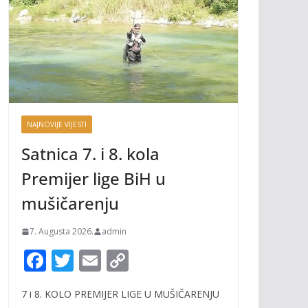
NAJNOVIJE VIJESTI
Satnica 7. i 8. kola
Premijer lige BiH u
mušičarenju
7. Augusta 2026.
admin
F
T
E
C
ac
w
m
o
7 i 8. KOLO PREMIJER LIGE U MUŠIČARENJU
e
itt
ai
p