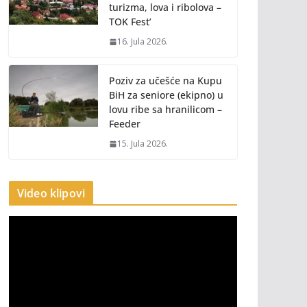
turizma, lova i ribolova –
TOK Fest’
16. Jula 2026.
Poziv za učešće na Kupu
BiH za seniore (ekipno) u
lovu ribe sa hranilicom –
Feeder
15. Jula 2026.
Video klipovi