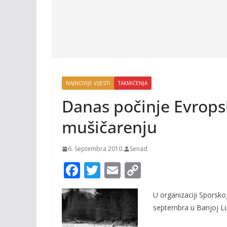
NAJNOVIJE VIJESTI
TAKMIČENJA
Danas počinje Evrops
mušičarenju
6. Septembra 2010.
Senad
F
T
E
C
ac
w
m
o
U organizaciji Sporsko
e
itt
ai
p
septembra u Banjoj Lu
b
er
l
y