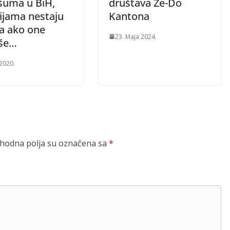
 šuma u BiH,
društava Ze-Do
ijama nestaju
Kantona
 a ako one
23. Maja 2024.
še…
 2020.
odna polja su označena sa
*