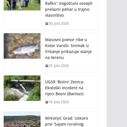
Rafko’: Vogošćani osvojili
prelazni pehar u trajno
vlasništvo
30. Jula 2026.
Masovni pomor ribe u
Kotor Varoši: Snimak iz
Vrbanje prikazuje stanje
na terenu
23. Jula 2026.
UGSR ‘Bistro’ Zenica:
Ekološki incident na
rijeci Bosni (Banlozi)
18. Jula 2026.
Mrkonjić Grad: Uskoro
prvi ‘Sajam ruralnog