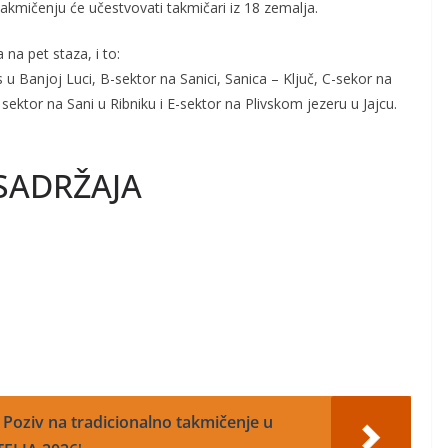
mičenju će učestvovati takmičari iz 18 zemalja.
na pet staza, i to:
s u Banjoj Luci, B-sektor na Sanici, Sanica – Ključ, C-sekor na
D- sektor na Sani u Ribniku i E-sektor na Plivskom jezeru u Jajcu.
SADRŽAJA
: Poziv na tradicionalno takmičenje u