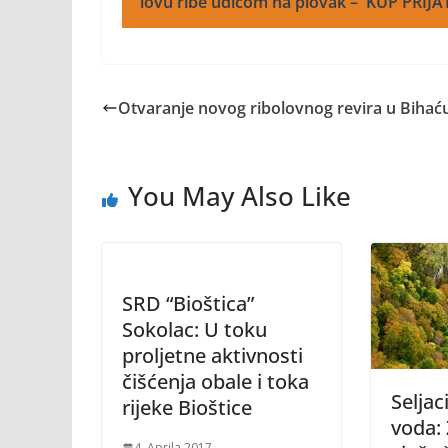
lovu ribe udicom na plovak – 'KUP PRIJA
Otvaranje novog ribolovnog revira u Bihać
You May Also Like
SRD “Bioštica”
Sokolac: U toku
proljetne aktivnosti
čišćenja obale i toka
Seljac
rijeke Bioštice
voda:
4. Aprila 2017.