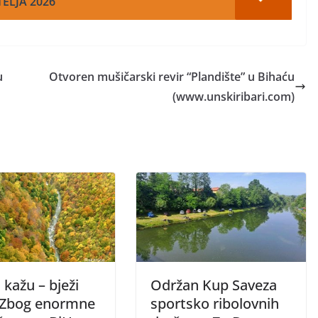
TELJA 2026'
u
Otvoren mušičarski revir “Plandište” u Bihaću
(www.unskiribari.com)
i kažu – bježi
Održan Kup Saveza
 Zbog enormne
sportsko ribolovnih