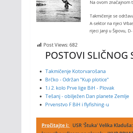
o
Li
Na ovom značajnom tak
o
n
Takmičenje se održava 
k
k
A-sektor na rijeci Vrba
rijeci Janji u Šipovu, 
Post Views:
682
POSTOVI SLIČNOG 
Takmičenje Kotorvarošana
Brčko - Održan "Kup plotice"
1.i 2. kolo Prve lige BiH - Plovak
Tešanj - obilježen Dan planete Zemlje
Prvenstvo F BiH i flyfishing-u
Pročitajte i:
USR 'Štuka' Velika Kladuša