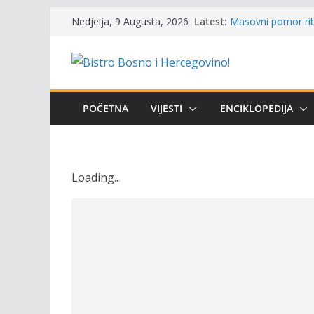
Održan 15. Memorij
Skip
Latest:
osvojili prelazni p
Nedjelja, 9 Augusta, 2026
to
Masovni pomor rib
prikazuje stanje n
content
Satnica 7. i 8. kol
Poziv za učešće u P
i amura’
Obavještenje takmi
POČETNA
VIJESTI
ENCIKLOPEDIJA
osobe sa invalidi
Loading
.
.
.