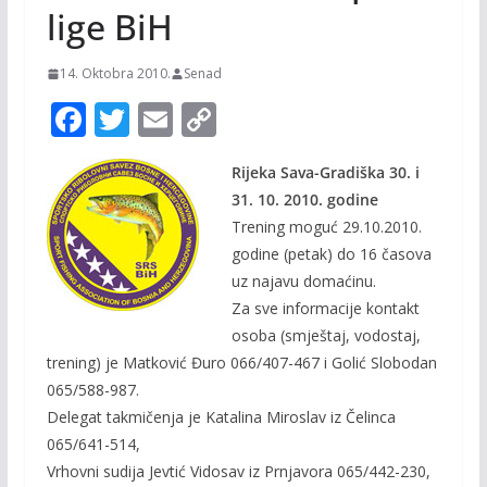
lige BiH
14. Oktobra 2010.
Senad
F
T
E
C
ac
w
m
o
Rijeka Sava-Gradiška 30. i
e
itt
ai
p
31. 10. 2010. godine
b
er
l
y
Trening moguć 29.10.2010.
o
Li
godine (petak) do 16 časova
o
n
uz najavu domaćinu.
Za sve informacije kontakt
k
k
osoba (smještaj, vodostaj,
trening) je Matković Đuro 066/407-467 i Golić Slobodan
065/588-987.
Delegat takmičenja je Katalina Miroslav iz Čelinca
065/641-514,
Vrhovni sudija Jevtić Vidosav iz Prnjavora 065/442-230,