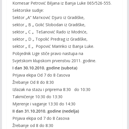
Komesar Petrović Biljana iz Banja Luke 065/526-555.
Sektorske sudije:
Sektor „A“ Маткоvić Djurо iz Gradiške,
sektor „ B „ Golić Slobodan iz Gradiške,
sektor „ C „ Tešanović Rado iz Modriće,
sektor „ D „ Topolić Predrag iz Gradiške,
sektor „ Е „ Popović Marinko iz Banja Luke.
Pobjednik Lige stiče pravo nastupa na
Svjetskom klupskom prvenstvu 2011. godine.
I dan 30.10.2010. godine (subota)
Prijava ekipa Od 7 do 8 časova
Žrebanje Od 8 do 8:30
Izlazak na stazu i priprema 8:30 do 10:30
Takmičenje 10:30 do 13:30
Mjerenje i vaganje 13:30 do 14:30
II dan 31.10.2010. godine (nedelja)
Prijava ekipa od 7 do 8 časova
Žrebanje od 8 do 8:30