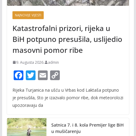
NAJNOVIJE VIJESTI
Katastrofalni prizori, rijeka u
BiH potpuno presušila, uslijedio
masovni pomor ribe
9. Augusta 2026.
admin
F
T
E
C
ac
w
m
o
Rijeka Turjanica na ušću u Vrbas kod Laktaša potpuno
e
itt
ai
p
je presušila, što je izazvalo pomor ribe, dok meteorolozi
b
er
l
y
upozoravaju da
o
Li
o
n
Satnica 7. i 8. kola Premijer lige BiH
k
k
u mušičarenju