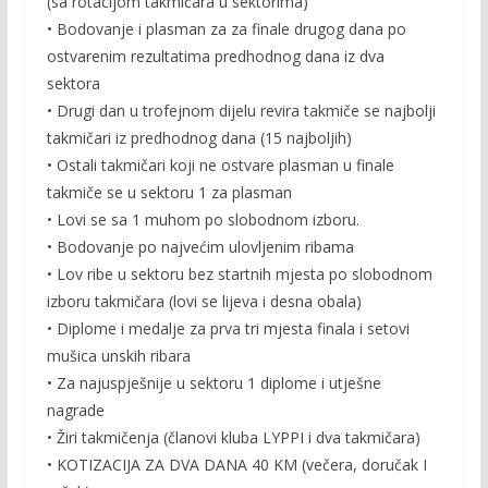
(sa rotacijom takmičara u sektorima)
• Bodovanje i plasman za za finale drugog dana po
ostvarenim rezultatima predhodnog dana iz dva
sektora
• Drugi dan u trofejnom dijelu revira takmiče se najbolji
takmičari iz predhodnog dana (15 najboljih)
• Ostali takmičari koji ne ostvare plasman u finale
takmiče se u sektoru 1 za plasman
• Lovi se sa 1 muhom po slobodnom izboru.
• Bodovanje po najvećim ulovljenim ribama
• Lov ribe u sektoru bez startnih mjesta po slobodnom
izboru takmičara (lovi se lijeva i desna obala)
• Diplome i medalje za prva tri mjesta finala i setovi
mušica unskih ribara
• Za najuspješnije u sektoru 1 diplome i utješne
nagrade
• Žiri takmičenja (članovi kluba LYPPI i dva takmičara)
• KOTIZACIJA ZA DVA DANA 40 KM (večera, doručak I