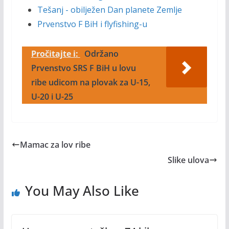
Tešanj - obilježen Dan planete Zemlje
Prvenstvo F BiH i flyfishing-u
Pročitajte i:
Održano
Prvenstvo SRS F BiH u lovu
ribe udicom na plovak za U-15,
U-20 i U-25
Mamac za lov ribe
Slike ulova
You May Also Like