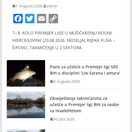
7. Augusta 2026.
admin
F
T
E
C
ac
w
m
o
7 i 8. KOLO PREMIJER LIGE U MUŠIČARENJU BOSNE
e
itt
ai
p
IHERCEGOVINE (23.08.2026. NEDELJA) RIJEKA PLIVA –
b
er
l
y
ŠIPOVO, TAKMIČENJE U 2 SEKTORA
o
Li
o
n
Poziv za učešće u Premijer ligi SRS
k
k
BiH u disciplini ‘Lov šarana i amura’
6. Augusta 2026.
Obavještenje takmičarima za
učešće u Premijer ligi BiH za osobe
sa invaliditetom
30. Jula 2026.