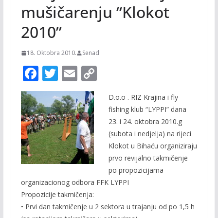
mušičarenju “Klokot
2010”
18. Oktobra 2010.
Senad
F
T
E
C
ac
w
m
o
D.o.o . RIZ Krajina i fly
e
itt
ai
p
fishing klub “LYPPI” dana
b
er
l
y
23. i 24. oktobra 2010.g
o
Li
(subota i nedjelja) na rijeci
o
n
Klokot u Bihaću organiziraju
prvo revijalno takmičenje
k
k
po propozicijama
organizacionog odbora FFK LYPPI
Propozicije takmičenja:
• Prvi dan takmičenje u 2 sektora u trajanju od po 1,5 h