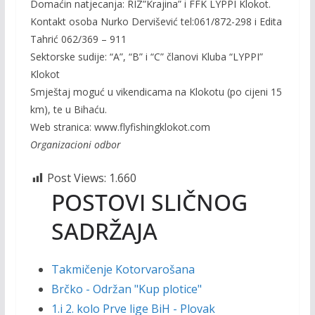
Domaćin natjecanja: RIZ”Krajina” i FFK LYPPI Klokot.
Kontakt osoba Nurko Dervišević tel:061/872-298 i Edita
Tahrić 062/369 – 911
Sektorske sudije: “A”, “B” i “C” članovi Kluba “LYPPI”
Klokot
Smještaj moguć u vikendicama na Klokotu (po cijeni 15
km), te u Bihaću.
Web stranica: www.flyfishingklokot.com
Organizacioni odbor
Post Views:
1.660
POSTOVI SLIČNOG
SADRŽAJA
Takmičenje Kotorvarošana
Brčko - Održan "Kup plotice"
1.i 2. kolo Prve lige BiH - Plovak