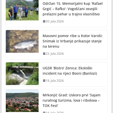
Održan 15. Memorijalni kup ‘Rafael
Grgić – Rafko’: Vogošćani osvojili
prelazni pehar u trajno vlasništvo
30. Jula 2026.
Masovni pomor ribe u Kotor Varoši:
Snimak iz Vrbanje prikazuje stanje
na terenu
23. Jula 2026.
UGSR ‘Bistro’ Zenica: Ekološki
incident na rijeci Bosni (Banlozi)
18. Jula 2026.
Mrkonjić Grad: Uskoro prvi ‘Sajam
ruralnog turizma, lova i ribolova –
TOK Fest’
16. Jula 2026.