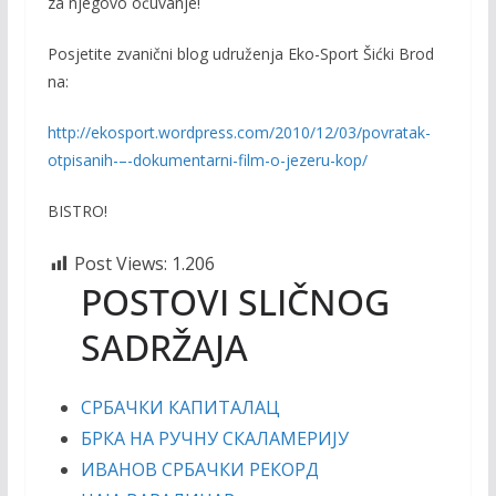
za njegovo očuvanje!
Posjetite zvanični blog udruženja Eko-Sport Šićki Brod
na:
http://ekosport.wordpress.com/2010/12/03/povratak-
otpisanih-–-dokumentarni-film-o-jezeru-kop/
BISTRO!
Post Views:
1.206
POSTOVI SLIČNOG
SADRŽAJA
СРБАЧКИ КАПИТАЛАЦ
БРКА НА РУЧНУ СКАЛАМЕРИЈУ
ИВАНОВ СРБАЧКИ РЕКОРД