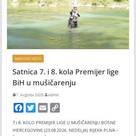
NAJNOVIJE VIJESTI
Satnica 7. i 8. kola Premijer lige
BiH u mušičarenju
7. Augusta 2026.
admin
F
T
E
C
ac
w
m
o
7 i 8. KOLO PREMIJER LIGE U MUŠIČARENJU BOSNE
e
itt
ai
p
IHERCEGOVINE (23.08.2026. NEDELJA) RIJEKA PLIVA –