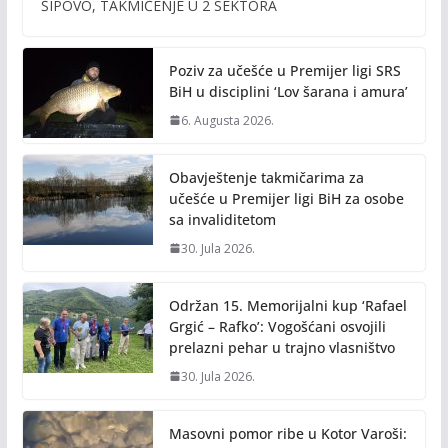
b
er
l
y
ŠIPOVO, TAKMIČENJE U 2 SEKTORA
o
Li
o
n
Poziv za učešće u Premijer ligi SRS
k
k
BiH u disciplini ‘Lov šarana i amura’
6. Augusta 2026.
Obavještenje takmičarima za
učešće u Premijer ligi BiH za osobe
sa invaliditetom
30. Jula 2026.
Održan 15. Memorijalni kup ‘Rafael
Grgić – Rafko’: Vogošćani osvojili
prelazni pehar u trajno vlasništvo
30. Jula 2026.
Masovni pomor ribe u Kotor Varoši: