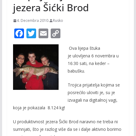
jezera Šićki Brod
4. Decembra 2010.
Rusko
F
T
E
C
ac
w
m
o
Ova lijepa štuka
e
itt
ai
p
je ulovljena 6 novembra u
b
er
l
y
16:30 sati, na keder –
o
Li
babušku.
o
n
Trojica prijatelja kojima se
k
k
posrećilo uloviti je, su je
izvagali na digitalnoj vagi,
koja je pokazala 8.124 kg!
U produktivnost jezera Šićki Brod naravno ne treba ni
sumnjati, što je razlog više da se i dalje aktivno borimo