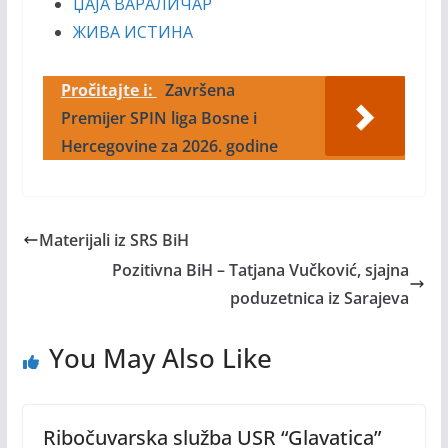
ЏАЈА ВАРАЛИЧАР
ЖИВА ИСТИНА
Pročitajte i:
Završena
Premijer SPIN liga Bosne i
Hercegovine za 2026. godine
Materijali iz SRS BiH
Pozitivna BiH – Tatjana Vučković, sjajna
poduzetnica iz Sarajeva
You May Also Like
Ribočuvarska služba USR “Glavatica”