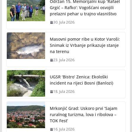
o
n
Održan 15. Memorijalni kup ‘Rafael
k
k
Grgić – Rafko’: Vogošćani osvojili
prelazni pehar u trajno vlasništvo
30. Jula 2026.
Masovni pomor ribe u Kotor Varoši:
Snimak iz Vrbanje prikazuje stanje
na terenu
23. Jula 2026.
UGSR ‘Bistro’ Zenica: Ekološki
incident na rijeci Bosni (Banlozi)
18. Jula 2026.
Mrkonjić Grad: Uskoro prvi ‘Sajam
ruralnog turizma, lova i ribolova –
TOK Fest’
16. Jula 2026.