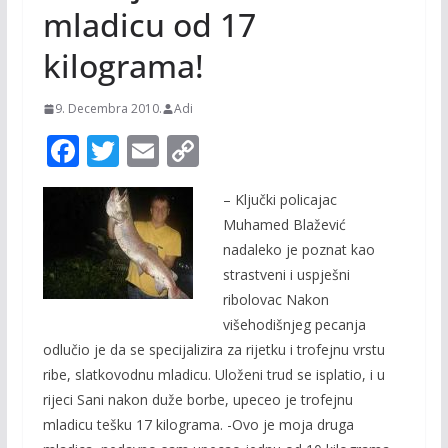
mladicu od 17
kilograma!
9. Decembra 2010.
Adi
F
T
E
C
ac
w
m
o
– Ključki policajac
e
itt
ai
p
Muhamed Blažević
b
er
l
y
nadaleko je poznat kao
o
Li
strastveni i uspješni
o
n
ribolovac Nakon
višehodišnjeg pecanja
k
k
odlučio je da se specijalizira za rijetku i trofejnu vrstu
ribe, slatkovodnu mladicu. Uloženi trud se isplatio, i u
rijeci Sani nakon duže borbe, upeceo je trofejnu
mladicu tešku 17 kilograma. -Ovo je moja druga