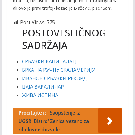
mladica, nedavno sam upecao jednu od 10 kilograma,
ali ovo je pravi trofej- kazao je Blažević, piše ”San”.
Post Views:
775
POSTOVI SLIČNOG
SADRŽAJA
СРБАЧКИ КАПИТАЛАЦ
БРКА НА РУЧНУ СКАЛАМЕРИЈУ
ИВАНОВ СРБАЧКИ РЕКОРД
ЏАЈА ВАРАЛИЧАР
ЖИВА ИСТИНА
Pročitajte i:
Saopštenje iz
UGSR 'Bistro' Zenica vezano za
ribolovne dozvole