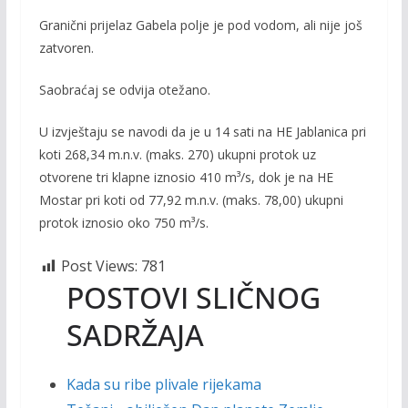
Granični prijelaz Gabela polje je pod vodom, ali nije još
zatvoren.
Saobraćaj se odvija otežano.
U izvještaju se navodi da je u 14 sati na HE Jablanica pri
koti 268,34 m.n.v. (maks. 270) ukupni protok uz
otvorene tri klapne iznosio 410 m³/s, dok je na HE
Mostar pri koti od 77,92 m.n.v. (maks. 78,00) ukupni
protok iznosio oko 750 m³/s.
Post Views:
781
POSTOVI SLIČNOG
SADRŽAJA
Kada su ribe plivale rijekama