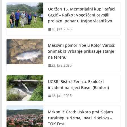
Održan 15. Memorijalni kup ‘Rafael
Grgić – Rafko’: Vogošćani osvojili
prelazni pehar u trajno vlasništvo
30. Jula 2026.
Masovni pomor ribe u Kotor Varoši:
Snimak iz Vrbanje prikazuje stanje
na terenu
23. Jula 2026.
UGSR ‘Bistro’ Zenica: Ekološki
incident na rijeci Bosni (Banlozi)
18. Jula 2026.
Mrkonjić Grad: Uskoro prvi ‘Sajam
ruralnog turizma, lova i ribolova –
TOK Fest’