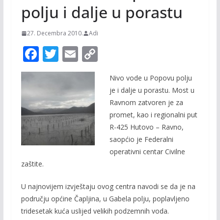
polju i dalje u porastu
27. Decembra 2010.
Adi
F
T
E
C
ac
w
m
o
Nivo vode u Popovu polju
e
itt
ai
p
je i dalje u porastu. Most u
b
er
l
y
Ravnom zatvoren je za
o
Li
promet, kao i regionalni put
o
n
R-425 Hutovo – Ravno,
saopćio je Federalni
k
k
operativni centar Civilne
zaštite.
U najnovijem izvještaju ovog centra navodi se da je na
području općine Čapljina, u Gabela polju, poplavljeno
tridesetak kuća uslijed velikih podzemnih voda.