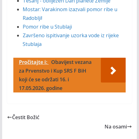
Tešanj - obilježen Dan planete Zemlje
Mostar: Varakinom izazvali pomor ribe u
Radoblji!
Pomor ribe u Stublaji
Završeno ispitivanje uzorka vode iz rijeke
Stublaja
Pročitajte i:
Obavijest vezana
za Prvenstvo i Kup SRS F BiH
koji će se održati 16. i
17.05.2026. godine
Čestit Božić
Na osami