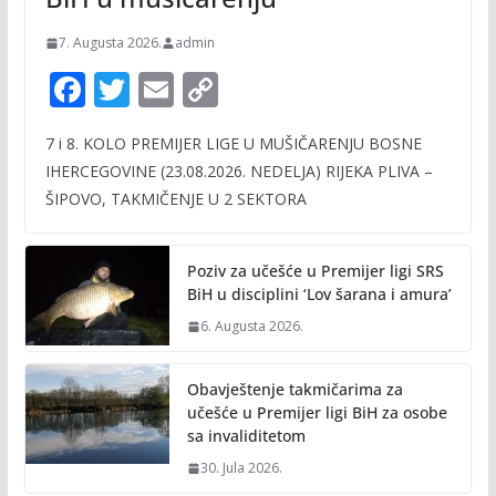
7. Augusta 2026.
admin
F
T
E
C
ac
w
m
o
7 i 8. KOLO PREMIJER LIGE U MUŠIČARENJU BOSNE
e
itt
ai
p
IHERCEGOVINE (23.08.2026. NEDELJA) RIJEKA PLIVA –
b
er
l
y
ŠIPOVO, TAKMIČENJE U 2 SEKTORA
o
Li
o
n
Poziv za učešće u Premijer ligi SRS
k
k
BiH u disciplini ‘Lov šarana i amura’
6. Augusta 2026.
Obavještenje takmičarima za
učešće u Premijer ligi BiH za osobe
sa invaliditetom
30. Jula 2026.