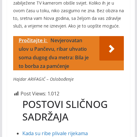
zabilježene TV kamerom obišle svijet. Koliko ih je u
ovom času u toku, niko zasigurno ne zna. Bez obzira na
to, sretna vam Nova godina, sa željom da vas zdravlje
služi, a vrijeme ne iznevjeri. Ako je to uopšte moguće.
Pročitajte i:
Nevjerovatan
ulov u Pančevu, ribar uhvatio
soma dugog dva metra: Bila je
to borba za pamćenje
Hajdar ARIFAGIĆ – Oslobođenje
Post Views:
1.012
POSTOVI SLIČNOG
SADRŽAJA
Kada su ribe plivale rijekama