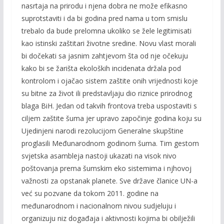
nasrtaja na prirodu i njena dobra ne može efikasno
suprotstaviti i da bi godina pred nama u tom smislu
trebalo da bude prelomna ukoliko se žele legitimisati
kao istinski zaštitari životne sredine. Novu vlast morali
bi dočekati sa jasnim zahtjevom šta od nje očekuju
kako bi se žarišta ekoloških incidenata držala pod
kontrolom i ojačao sistem zaštite onih vrijednosti koje
su bitne za život ili predstavljaju dio riznice prirodnog
blaga BiH. Jedan od takvih frontova treba uspostaviti s
ciljem zaštite šuma jer upravo započinje godina koju su
Ujedinjeni narodi rezolucijom Generalne skupštine
proglasili Međunarodnom godinom šuma. Tim gestom
svjetska asambleja nastoji ukazati na visok nivo
poštovanja prema šumskim eko sistemima i njhovoj
važnosti za opstanak planete. Sve države članice UN-a
već su pozvane da tokom 2011. godine na
međunarodnom i nacionalnom nivou sudjeluju i
organizuju niz događaja i aktivnosti kojima bi obilježili