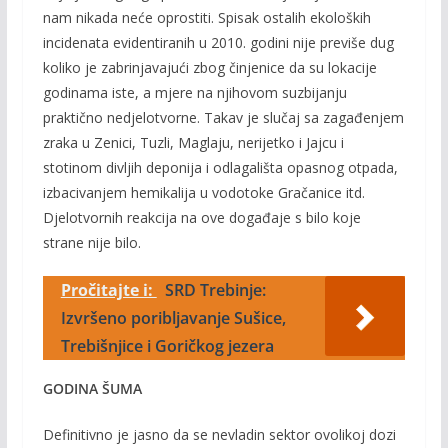
nam nikada neće oprostiti. Spisak ostalih ekoloških
incidenata evidentiranih u 2010. godini nije previše dug
koliko je zabrinjavajući zbog činjenice da su lokacije
godinama iste, a mjere na njihovom suzbijanju
praktično nedjelotvorne. Takav je slučaj sa zagađenjem
zraka u Zenici, Tuzli, Maglaju, nerijetko i Jajcu i
stotinom divljih deponija i odlagališta opasnog otpada,
izbacivanjem hemikalija u vodotoke Gračanice itd.
Djelotvornih reakcija na ove događaje s bilo koje
strane nije bilo.
Pročitajte i:
SRD Trebinje:
Izvršeno poribljavanje Sušice,
Trebišnjice i Goričkog jezera
GODINA ŠUMA
Definitivno je jasno da se nevladin sektor ovolikoj dozi