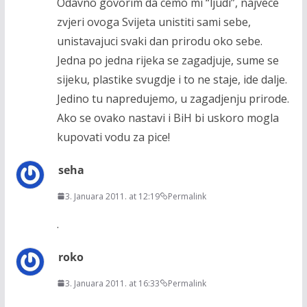
Odavno govorim da cemo mi “ljudi”, najvece
zvjeri ovoga Svijeta unistiti sami sebe,
unistavajuci svaki dan prirodu oko sebe.
Jedna po jedna rijeka se zagadjuje, sume se
sijeku, plastike svugdje i to ne staje, ide dalje.
Jedino tu napredujemo, u zagadjenju prirode.
Ako se ovako nastavi i BiH bi uskoro mogla
kupovati vodu za pice!
seha
3. Januara 2011. at 12:19
Permalink
.
roko
3. Januara 2011. at 16:33
Permalink