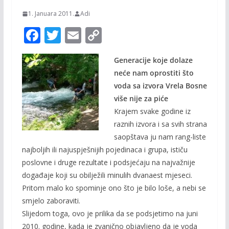
1. Januara 2011.
Adi
F
T
E
C
ac
w
m
o
Generacije koje dolaze
e
itt
ai
p
neće nam oprostiti što
b
er
l
y
voda sa izvora Vrela Bosne
o
Li
više nije za piće
o
n
Krajem svake godine iz
raznih izvora i sa svih strana
k
k
saopštava ju nam rang-liste
najboljih ili najuspješnijih pojedinaca i grupa, ističu
poslovne i druge rezultate i podsjećaju na najvažnije
događaje koji su obilježili minulih dvanaest mjeseci.
Pritom malo ko spominje ono što je bilo loše, a nebi se
smjelo zaboraviti.
Slijedom toga, ovo je prilika da se podsjetimo na juni
2010. godine, kada je zvanično objavljeno da je voda