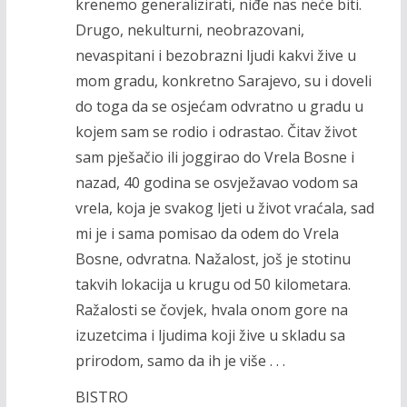
krenemo generalizirati, niđe nas neće biti.
Drugo, nekulturni, neobrazovani,
nevaspitani i bezobrazni ljudi kakvi žive u
mom gradu, konkretno Sarajevo, su i doveli
do toga da se osjećam odvratno u gradu u
kojem sam se rodio i odrastao. Čitav život
sam pješačio ili joggirao do Vrela Bosne i
nazad, 40 godina se osvježavao vodom sa
vrela, koja je svakog ljeti u život vraćala, sad
mi je i sama pomisao da odem do Vrela
Bosne, odvratna. Nažalost, još je stotinu
takvih lokacija u krugu od 50 kilometara.
Ražalosti se čovjek, hvala onom gore na
izuzetcima i ljudima koji žive u skladu sa
prirodom, samo da ih je više . . .
BISTRO