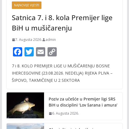
NAJNOVIJE VIJESTI
Satnica 7. i 8. kola Premijer lige
BiH u mušičarenju
7. Augusta 2026.
admin
F
T
E
C
ac
w
m
o
7 i 8. KOLO PREMIJER LIGE U MUŠIČARENJU BOSNE
e
itt
ai
p
IHERCEGOVINE (23.08.2026. NEDELJA) RIJEKA PLIVA –
b
er
l
y
ŠIPOVO, TAKMIČENJE U 2 SEKTORA
o
Li
o
n
Poziv za učešće u Premijer ligi SRS
k
k
BiH u disciplini ‘Lov šarana i amura’
6. Augusta 2026.