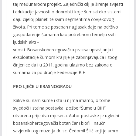
taj međunarodni projekt. Zajednički cilj je širenje svijesti
i edukacije javnosti o dobrobiti koje šumski eko sistemi
daju cijeloj planeti te svim segmentima čovjekovog
života. Pri tome se poseban naglasak daje na održivo
gospodarenje šumama kao potrebnom temelju svih
ljudskih akti –
vnosti. Bosanskohercegovačka praksa upravljanja i
eksploatacije šumom krajnje je zabrinjavajuća i zbog
činjenice da i u 2011. godinu ulazimo bez zakona o
šumama za po dručje Federacije BiH.
PRO LJEĆE U KRASNOGRADU
Kakve su nam šume i šta u njima imamo, o tome
svjedoči i stalna postavka izložbe “Šume u BiH”
otvorena prije dva mjeseca. Autor postavke je ugledni
bosanskohercegovački botaničar i biofil i naučni
savjetnik tog muze ja dr. sc. Čedomil Šilić koji je umro