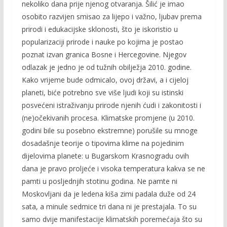
nekoliko dana prije njenog otvaranja. Šilić je imao
osobito razvijen smisao za lijepo i važno, ljubav prema
prirodi i edukacijske sklonosti, što je iskoristio u
popularizaciji prirode i nauke po kojima je postao
poznat izvan granica Bosne i Hercegovine. Njegov
odlazak je jedno je od tužnih obilježja 2010. godine.
Kako vrijeme bude odmicalo, ovoj državi, a i cijeloj
planeti, biće potrebno sve više ljudi koji su istinski
posvećeni istraživanju prirode njenih ćudi i zakonitosti i
(ne)očekivanih procesa. Klimatske promjene (u 2010.
godini bile su posebno ekstremne) porušile su mnoge
dosadašnje teorije o tipovima klime na pojedinim
dijelovima planete: u Bugarskom Krasnogradu ovih
dana je pravo proljeće i visoka temperatura kakva se ne
pamti u posljednjih stotinu godina. Ne pamte ni
Moskovljani da je ledena kiša zimi padala duže od 24
sata, a minule sedmice tri dana ni je prestajala. To su
samo dvije manifestacije klimatskih poremećaja što su