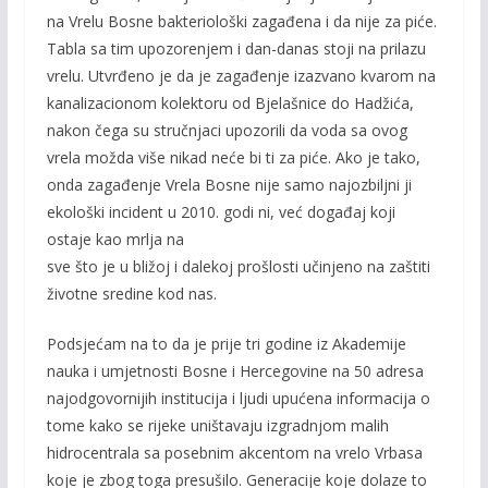
na Vrelu Bosne bakteriološki zagađena i da nije za piće.
Tabla sa tim upozorenjem i dan-danas stoji na prilazu
vrelu. Utvrđeno je da je zagađenje izazvano kvarom na
kanalizacionom kolektoru od Bjelašnice do Hadžića,
nakon čega su stručnjaci upozorili da voda sa ovog
vrela možda više nikad neće bi ti za piće. Ako je tako,
onda zagađenje Vrela Bosne nije samo najozbiljni ji
ekološki incident u 2010. godi ni, već događaj koji
ostaje kao mrlja na
sve što je u bližoj i dalekoj prošlosti učinjeno na zaštiti
životne sredine kod nas.
Podsjećam na to da je prije tri godine iz Akademije
nauka i umjetnosti Bosne i Hercegovine na 50 adresa
najodgovornijih institucija i ljudi upućena informacija o
tome kako se rijeke uništavaju izgradnjom malih
hidrocentrala sa posebnim akcentom na vrelo Vrbasa
koje je zbog toga presušilo. Generacije koje dolaze to