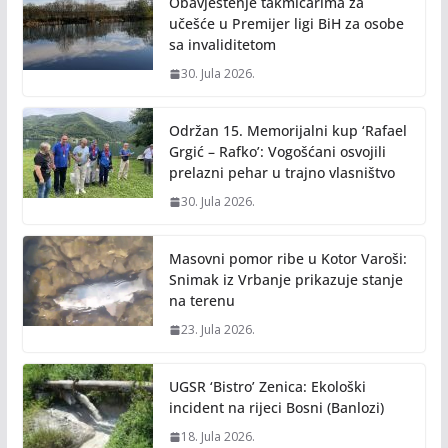
Obavještenje takmičarima za
učešće u Premijer ligi BiH za osobe
sa invaliditetom
30. Jula 2026.
Održan 15. Memorijalni kup ‘Rafael
Grgić – Rafko’: Vogošćani osvojili
prelazni pehar u trajno vlasništvo
30. Jula 2026.
Masovni pomor ribe u Kotor Varoši:
Snimak iz Vrbanje prikazuje stanje
na terenu
23. Jula 2026.
UGSR ‘Bistro’ Zenica: Ekološki
incident na rijeci Bosni (Banlozi)
18. Jula 2026.