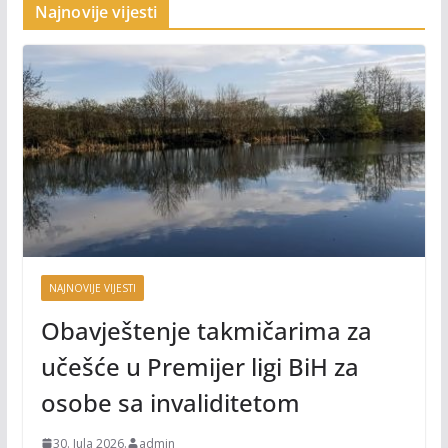
Najnovije vijesti
NAJNOVIJE VIJESTI
Obavještenje takmičarima za
učešće u Premijer ligi BiH za
osobe sa invaliditetom
30. Jula 2026.
admin