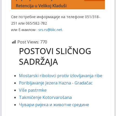
Retencija u Velikoj Kladuši
Све потребне информације на телефоне 051/318-
251 или 065/582-782
или Е-маилом :
srs.rs@blic.net
.
Post Views:
770
POSTOVI SLIČNOG
SADRŽAJA
Mostarski ribolovci protiv izlovljavanja ribe
Poribljavanje Jezera Hazna - Gradačac
Više pastrmke
Takmičenje Kotorvarošana
Чувари ријека и животне средине