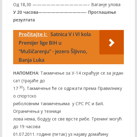
Од 18,30 ————————————– Ваганје улова
У 20 часова———————————- Проглашење
резултата
Pročitajte i:
Satnica V i VI kola
Premijer lige BiH u
“Mušičarenju” - jezero Šljivno,
Banja Luka
НАПОМЕНА
: Такмичење за У-14 скраћује се за један
сат (трајаће до
30
17
). Такмичење ће се одржати према Правилнику
о спортско
риболовним такмичењима у СРС РС и БиХ.
Ограничења у техници
лова нема, бодују се све врсте рибе. Тренинг могућ
до 19 часова
01.07.2011. године (петак) уз најаву домаћину