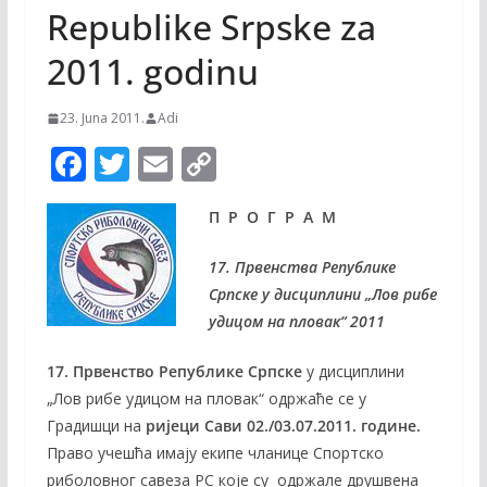
Republike Srpske za
2011. godinu
23. Juna 2011.
Adi
F
T
E
C
ac
w
m
o
П Р О Г Р А М
e
itt
ai
p
b
er
l
y
1
7.
Првенства Републике
o
Li
Српске
у дисциплини „Лов рибе
удицом на пловак“ 201
1
o
n
k
k
1
7.
Првенство Републике Српске
у дисциплини
„Лов рибе удицом на пловак“ одржаће се у
Градишци на
ријеци Сави
02
./
03
.07.201
1
. године.
Право учешћа имају екипе чланице Спортско
риболовног савеза РС које су одржале друшвена