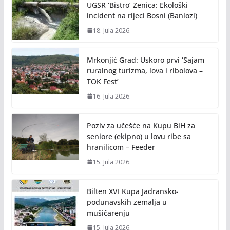
UGSR ‘Bistro’ Zenica: Ekološki
incident na rijeci Bosni (Banlozi)
18. Jula 2026.
Mrkonjić Grad: Uskoro prvi ‘Sajam
ruralnog turizma, lova i ribolova –
TOK Fest’
16. Jula 2026.
Poziv za učešće na Kupu BiH za
seniore (ekipno) u lovu ribe sa
hranilicom – Feeder
15. Jula 2026.
Bilten XVI Kupa Jadransko-
podunavskih zemalja u
mušičarenju
15. Jula 2026.