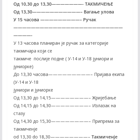
Од 10,30 до 13,30———————- ТАКМИЧЕЊЕ
Од 13,30———————————– Вагање улова
У 15 часова —————————– Ручак
—————————————————————————
————-
У 13 часова планиран је ручак за категорије
такмичара који се
такмиче послије подне ( У-14 и У-18 јуниори и
јуниорке)
До 13,30 часова—————————– Пријава eкипа
(У-14 и У-18
јуниори и јуниорке
Од 13,30 до 14,15————————– Жријебање
Од 14,15 до 14,30————————– Излазак на
стазу
Од 14,30 до 15,30————————– Припрема за
такмиченје
od 13,30 do 18,30————————–
Такмиченје