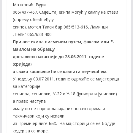
Maтковић Ђури
066/407-467. Смјештај екипа могућ у кампу на стази
(опрему обезбјеђују
екипе), мотел Такси бар 065/513-616, Ламинци
„Пепи“ 065/623-400.
Пријаве екипа писменим путем, факсом или E-
маилом на образцу
доставити накасније до
28
.0
6
.201
1
. године
(
сриједа
)
а свако кашњење ће се казнити неучешћем.
У недељу 03.07.2011. године одржаће се мајсторица
за категорије
сениора, сениорки, У-22 и У-18 (јуниора и јуниорки)
а право наступа
имају по пет првопласираних по секторима и
такмичари који су испали
из Премијер лиге БиХ. На мајсторици се не бодује
кедер за сениоре.