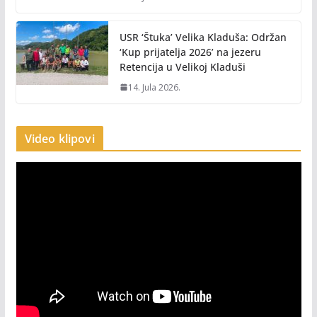
USR ‘Štuka’ Velika Kladuša: Održan
‘Kup prijatelja 2026’ na jezeru
Retencija u Velikoj Kladuši
14. Jula 2026.
Video klipovi