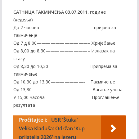
САТНИЦА ТАКМИЧЕЊА
03
.07.201
1
. године
(недеља)
До 7 часова———————————– пријава за
такмиченје
Од 7 д 8,00———————————– Жријебање
Од 8,00 до 8,30—————————– Излазак на
стазу
Од 8,30 до 10,30————————– Припрема за
такмичење
Од 10,30 до 13,30———————– Такмичење
Од 13,30———————————— Вагање улова
У 15,00 часова————————– Проглашење
резултата
Pročitajte i:
USR 'Štuka'
Velika Kladuša: Održan 'Kup
prijatelja 2026' na jezeru