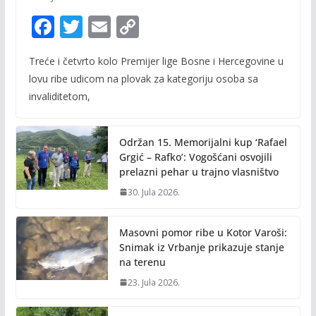
F
T
E
C
ac
w
m
o
Treće i četvrto kolo Premijer lige Bosne i Hercegovine u
e
itt
ai
p
lovu ribe udicom na plovak za kategoriju osoba sa
b
er
l
y
invaliditetom,
o
Li
o
n
Održan 15. Memorijalni kup ‘Rafael
k
k
Grgić – Rafko’: Vogošćani osvojili
prelazni pehar u trajno vlasništvo
30. Jula 2026.
Masovni pomor ribe u Kotor Varoši:
Snimak iz Vrbanje prikazuje stanje
na terenu
23. Jula 2026.