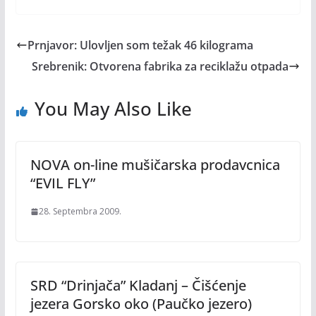
Prnjavor: Ulovljen som težak 46 kilograma
Srebrenik: Otvorena fabrika za reciklažu otpada
You May Also Like
NOVA on-line mušičarska prodavcnica
“EVIL FLY”
28. Septembra 2009.
SRD “Drinjača” Kladanj – Čišćenje
jezera Gorsko oko (Paučko jezero)