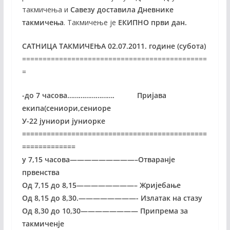
такмичења и
Савезу доставила Дневнике
такмичења
. Такмичење је
ЕКИПНО први дан.
САТНИЦА ТАКМИЧЕЊА
02
.07.201
1
. године (субота)
=============================================
=
-до 7 часова……………………. Пријава
екипа(сениори,сениоре
У-22 јуниори јуниорке
=============================================
=============
у 7,15 часова—————————–Отваранје
првенства
Од 7,15 до 8,15————————– Жријебање
Од 8,15 до 8,30.————————- Излатак на стазу
Од 8,30 до 10,30———————— Припрема за
такмиченје