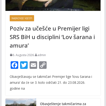
NAJNOVIJE VIJESTI
Poziv za učešće u Premijer ligi
SRS BiH u disciplini ‘Lov šarana i
amura’
6. Augusta 2026.
admin
F
T
E
C
ac
w
m
o
Obavještavaju se takmičari Premijer lige ‘lovu šarana i
e
itt
ai
p
amura’ da će se 3. kolo održati 21. do 23.08.2026.
b
er
l
y
godine na
o
Li
o
n
Obavještenje takmičarima za