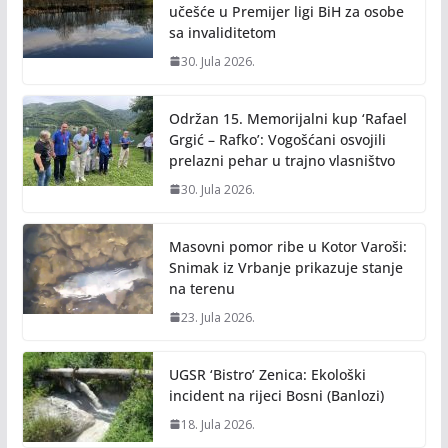
k
k
učešće u Premijer ligi BiH za osobe
sa invaliditetom
30. Jula 2026.
Održan 15. Memorijalni kup ‘Rafael
Grgić – Rafko’: Vogošćani osvojili
prelazni pehar u trajno vlasništvo
30. Jula 2026.
Masovni pomor ribe u Kotor Varoši:
Snimak iz Vrbanje prikazuje stanje
na terenu
23. Jula 2026.
UGSR ‘Bistro’ Zenica: Ekološki
incident na rijeci Bosni (Banlozi)
18. Jula 2026.