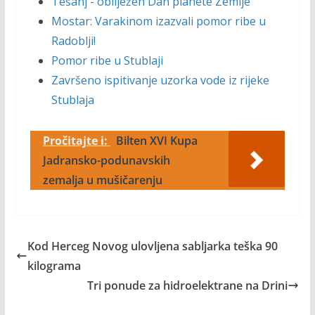
Tešanj - obilježen Dan planete Zemlje
Mostar: Varakinom izazvali pomor ribe u
Radoblji!
Pomor ribe u Stublaji
Završeno ispitivanje uzorka vode iz rijeke
Stublaja
Pročitajte i:
Bilten XVI Kupa
Jadransko-podunavskih
zemalja u mušičarenju
Kod Herceg Novog ulovljena sabljarka teška 90
kilograma
Tri ponude za hidroelektrane na Drini