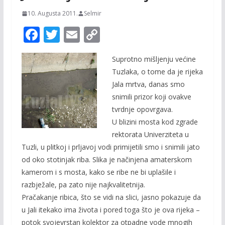
10. Augusta 2011.
Selmir
F
T
E
C
ac
w
m
o
Suprotno mišljenju većine
e
itt
ai
p
Tuzlaka, o tome da je rijeka
b
er
l
y
Jala mrtva, danas smo
o
Li
snimili prizor koji ovakve
o
n
tvrdnje opovrgava.
U blizini mosta kod zgrade
k
k
rektorata Univerziteta u
Tuzli, u plitkoj i prljavoj vodi primijetili smo i snimili jato
od oko stotinjak riba. Slika je načinjena amaterskom
kamerom i s mosta, kako se ribe ne bi uplašile i
razbježale, pa zato nije najkvalitetnija.
Pračakanje ribica, što se vidi na slici, jasno pokazuje da
u Jali itekako ima života i pored toga što je ova rijeka –
potok svojevrstan kolektor za otpadne vode mnogih