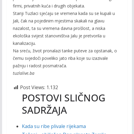
firmi, privatnih kuća i drugih objekata.
Stariji Tuzlaci sjećaju se vremena kada su se kupali u
Jali, čak na pojedinim mjestima skakali na glavu
nazalost, ta su vremena davna prošlost, a niska
ekološka svijest stanovništva Jalu je pretvorila u
kanalizaciju.
Na sreću, život pronalazi tanke puteve za opstanak, o
čemu svjedoči poveliko jato riba koje su izazivale
pažnju i radost posmatrača.
tuzlalive.ba
Post Views:
1.132
POSTOVI SLIČNOG
SADRŽAJA
Kada su ribe plivale rijekama