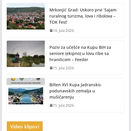
Mrkonjić Grad: Uskoro prvi ‘Sajam
ruralnog turizma, lova i ribolova –
TOK Fest’
16. Jula 2026.
Poziv za učešće na Kupu BiH za
seniore (ekipno) u lovu ribe sa
hranilicom – Feeder
15. Jula 2026.
Bilten XVI Kupa Jadransko-
podunavskih zemalja u
mušičarenju
15. Jula 2026.
Video klipovi