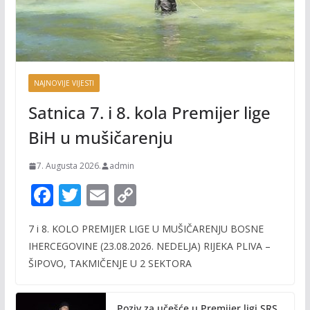
NAJNOVIJE VIJESTI
Satnica 7. i 8. kola Premijer lige
BiH u mušičarenju
7. Augusta 2026.
admin
F
T
E
C
ac
w
m
o
7 i 8. KOLO PREMIJER LIGE U MUŠIČARENJU BOSNE
e
itt
ai
p
IHERCEGOVINE (23.08.2026. NEDELJA) RIJEKA PLIVA –
b
er
l
y
ŠIPOVO, TAKMIČENJE U 2 SEKTORA
o
Li
o
n
Poziv za učešće u Premijer ligi SRS