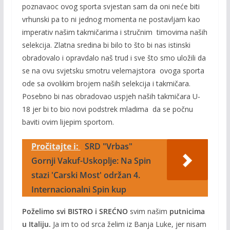
poznavaoc ovog sporta svjestan sam da oni neće biti
vrhunski pa to ni jednog momenta ne postavljam kao
imperativ našim takmičarima i stručnim timovima naših
selekcija. Zlatna sredina bi bilo to što bi nas istinski
obradovalo i opravdalo naš trud i sve što smo uložili da
se na ovu svjetsku smotru velemajstora ovoga sporta
ode sa ovolikim brojem naših selekcija i takmičara.
Posebno bi nas obradovao uspjeh naših takmičara U-
18 jer bi to bio novi podstrek mladima da se počnu
baviti ovim lijepim sportom.
Pročitajte i:
SRD "Vrbas"
Gornji Vakuf-Uskoplje: Na Spin
stazi 'Carski Most' održan 4.
Internacionalni Spin kup
Poželimo svi BISTRO i SREĆNO
svim našim
putnicima
u Italiju.
Ja im to od srca želim iz Banja Luke, jer nisam