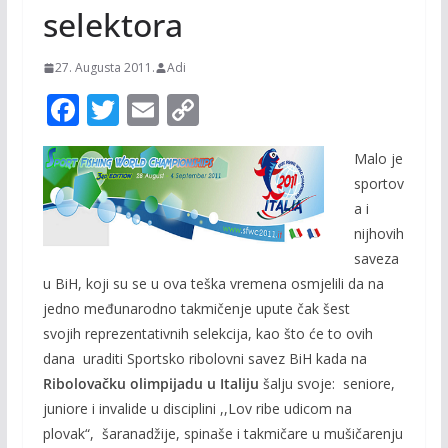
selektora
27. Augusta 2011.
Adi
F
T
E
C
ac
w
m
o
Malo je
e
itt
ai
p
sportov
b
er
l
y
a i
o
Li
nijhovih
o
n
saveza
u BiH, koji su se u ova teška vremena osmjelili da na
k
k
jedno međunarodno takmičenje upute čak šest
svojih reprezentativnih selekcija, kao što će to ovih
dana uraditi Sportsko ribolovni savez BiH kada na
Ribolovačku olimpijadu u Italiju
šalju svoje: seniore,
juniore i invalide u disciplini ,,Lov ribe udicom na
plovak“, šaranadžije, spinaše i takmičare u mušičarenju