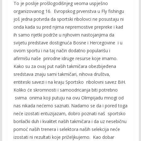
To je poslije prošlogodišnjeg veoma uspješno
organizovanog 16. Evropskog prvenstva u Fly fishingu
još jedna potvrda da sportski ribolovci ne posustaju ni
onda kada su pred njima nepremostive prepreke i kad
ih samo rijetki podrže u njihovim nastojanjima da
svijetu predstave dostignuća Bosne i Hercegovine i u
ovom sportu i na taj način dodatno popularišu i
afirmišu naše prirodne idruge resurse koje imamo.
Kako su za ovaj put naših takmičara obezbijeđena
sredstava znaju sami takmičari, nihova društva,
entiteski savezi i na kraju Sportsko ribolovni savez BiH.
Koliko će skromnosti i samoodricanja biti potrebno
svima onima koji putuju na ovu Olimpijadu mnogi od
nas nikada nećemo saznati. Nadamo se da i pored toga
neće izostati entuzijazam, dobro poznati naš sportsko
borilački duh i kvalitet naših takmičara i da uz nesebičnu
pomoć naših trenera i selektora naših selekcija neće
izostati ni rezultati koje priželjkujemo. Kao dobar