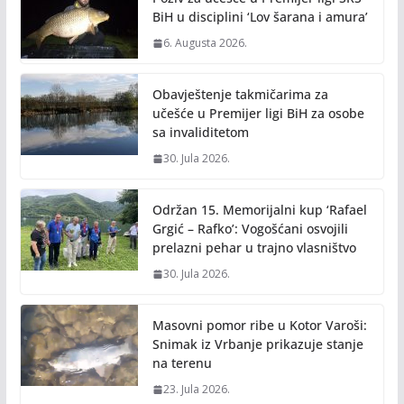
k
k
BiH u disciplini ‘Lov šarana i amura’
6. Augusta 2026.
Obavještenje takmičarima za
učešće u Premijer ligi BiH za osobe
sa invaliditetom
30. Jula 2026.
Održan 15. Memorijalni kup ‘Rafael
Grgić – Rafko’: Vogošćani osvojili
prelazni pehar u trajno vlasništvo
30. Jula 2026.
Masovni pomor ribe u Kotor Varoši:
Snimak iz Vrbanje prikazuje stanje
na terenu
23. Jula 2026.