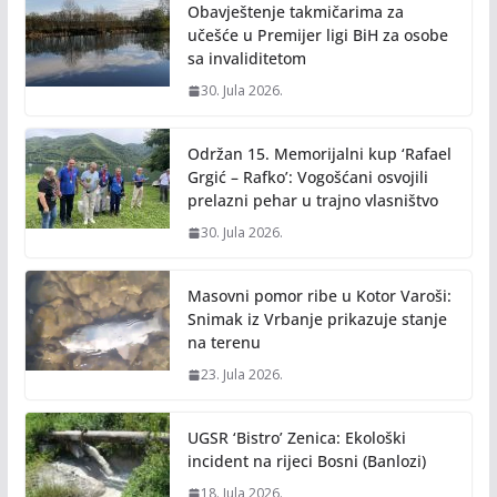
Obavještenje takmičarima za
učešće u Premijer ligi BiH za osobe
sa invaliditetom
30. Jula 2026.
Održan 15. Memorijalni kup ‘Rafael
Grgić – Rafko’: Vogošćani osvojili
prelazni pehar u trajno vlasništvo
30. Jula 2026.
Masovni pomor ribe u Kotor Varoši:
Snimak iz Vrbanje prikazuje stanje
na terenu
23. Jula 2026.
UGSR ‘Bistro’ Zenica: Ekološki
incident na rijeci Bosni (Banlozi)
18. Jula 2026.