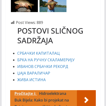
Post Views:
889
POSTOVI SLIČNOG
SADRŽAJA
СРБАЧКИ КАПИТАЛАЦ
БРКА НА РУЧНУ СКАЛАМЕРИЈУ
ИВАНОВ СРБАЧКИ РЕКОРД
ЏАЈА ВАРАЛИЧАР
ЖИВА ИСТИНА
Pročitajte i:
Hidroelektrana
Buk Bijela: Kako bi projekat na