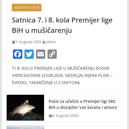
NAJNOVIJE VIJESTI
Satnica 7. i 8. kola Premijer lige
BiH u mušičarenju
7. Augusta 2026.
admin
F
T
E
C
ac
w
m
o
7 i 8. KOLO PREMIJER LIGE U MUŠIČARENJU BOSNE
e
itt
ai
p
IHERCEGOVINE (23.08.2026. NEDELJA) RIJEKA PLIVA –
b
er
l
y
ŠIPOVO, TAKMIČENJE U 2 SEKTORA
o
Li
o
n
Poziv za učešće u Premijer ligi SRS
k
k
BiH u disciplini ‘Lov šarana i amura’
6. Augusta 2026.