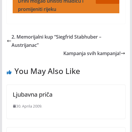
Drini mogao uništiti mladicu i
promijeniti rijeku
2. Memorijalni kup “Siegfrid Stabhuber –
Austrijanac”
Kampanja svih kampanja!
You May Also Like
Ljubavna priča
30. Aprila 2009.