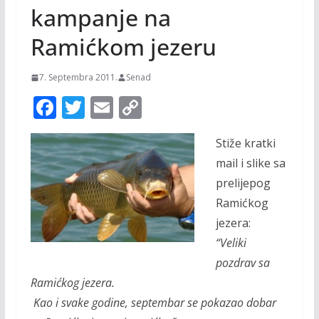
kampanje na
Ramićkom jezeru
7. Septembra 2011.
Senad
F
T
E
C
ac
w
m
o
Stiže kratki
e
itt
ai
p
mail i slike sa
b
er
l
y
prelijepog
o
Li
Ramićkog
o
n
jezera:
k
k
“Veliki
pozdrav sa
Ramićkog jezera.
Kao i svake godine, septembar se pokazao dobar