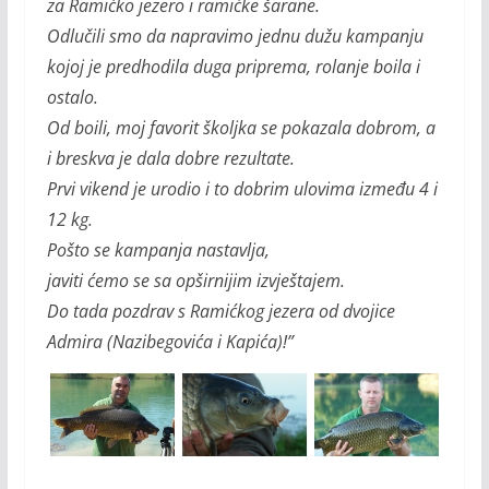
za Ramićko jezero i ramićke šarane.
Odlučili smo da napravimo jednu dužu kampanju
kojoj je predhodila duga priprema, rolanje boila i
ostalo.
Od boili, moj favorit školjka se pokazala dobrom, a
i breskva je dala dobre rezultate.
Prvi vikend je urodio i to dobrim ulovima između 4 i
12 kg.
Pošto se kampanja nastavlja,
javiti ćemo se sa opširnijim izvještajem.
Do tada pozdrav s Ramićkog jezera od dvojice
Admira (Nazibegovića i Kapića)!”