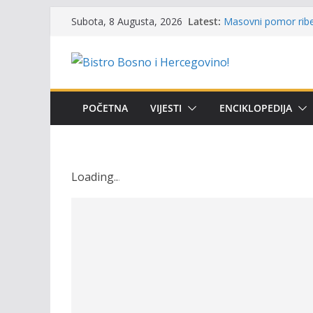
Održan 15. Memorija
Skip
Latest:
Subota, 8 Augusta, 2026
osvojili prelazni pe
to
Masovni pomor ribe 
content
prikazuje stanje na
Satnica 7. i 8. kola
Poziv za učešće u Pr
i amura’
POČETNA
VIJESTI
ENCIKLOPEDIJA
Obavještenje takmič
osobe sa invalidite
Loading
.
.
.