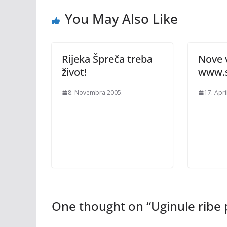
You May Also Like
Rijeka Špreča treba
Nove v
život!
www.s
8. Novembra 2005.
17. Apri
One thought on “
Uginule ribe