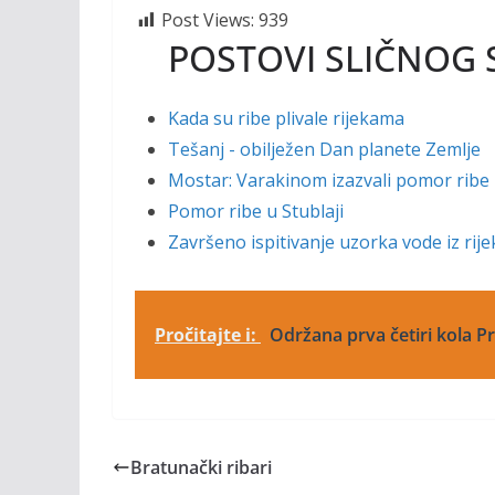
Post Views:
939
POSTOVI SLIČNOG 
Kada su ribe plivale rijekama
Tešanj - obilježen Dan planete Zemlje
Mostar: Varakinom izazvali pomor ribe 
Pomor ribe u Stublaji
Završeno ispitivanje uzorka vode iz rije
Pročitajte i:
Održana prva četiri kola P
Bratunački ribari