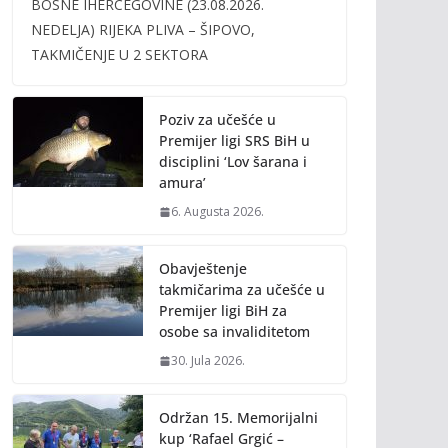
BOSNE IHERCEGOVINE (23.08.2026.
b
er
l
y
NEDELJA) RIJEKA PLIVA – ŠIPOVO,
o
Li
TAKMIČENJE U 2 SEKTORA
o
n
k
k
Poziv za učešće u
Premijer ligi SRS BiH u
disciplini ‘Lov šarana i
amura’
6. Augusta 2026.
Obavještenje
takmičarima za učešće u
Premijer ligi BiH za
osobe sa invaliditetom
30. Jula 2026.
Održan 15. Memorijalni
kup ‘Rafael Grgić –