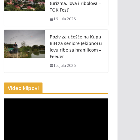
turizma, lova i ribolova –
TOK Fest’
16. Jula 2026.
Poziv za učešće na Kupu
BiH za seniore (ekipno) u
lovu ribe sa hranilicom –
Feeder
15. Jula 2026.
Video klipovi