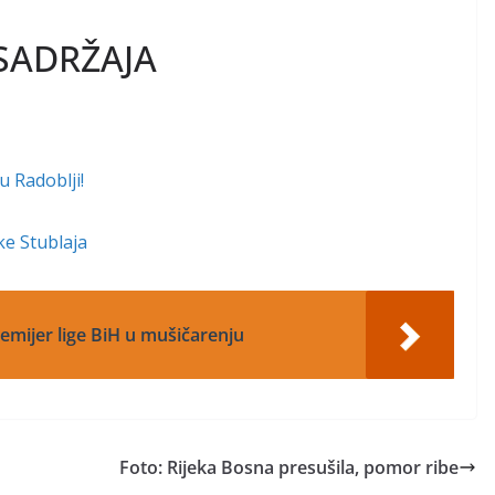
SADRŽAJA
u Radoblji!
ke Stublaja
remijer lige BiH u mušičarenju
Foto: Rijeka Bosna presušila, pomor ribe