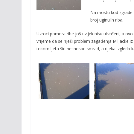
o
n
k
k
Na mostu kod zgrade El
broj uginulih riba.
Uzroci pomora ribe još uvijek nisu utvrđeni, a ovo
vrijeme da se riješi problem zagađenja Miljacke iz 
tokom ljeta širi nesnosan smrad, a rijeka izgleda 