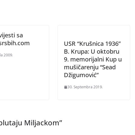
ijesti sa
rsbih.com
USR “Krušnica 1936”
B. Krupa: U oktobru
la 2009.
9. memorijalni Kup u
mušičarenju “Sead
Džigumović”
30. Septembra 2019.
 plutaju Miljackom
”