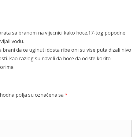
arata sa branom na vijecnici kako hoce.17-tog popodne
ljali vodu.
 brani da ce uginuti dosta ribe oni su vise puta dizali nivo
sti. kao razlog su naveli da hoce da ociste korito.
torima
odna polja su označena sa
*