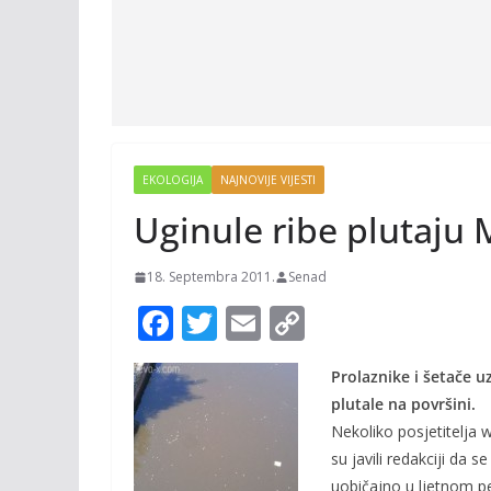
EKOLOGIJA
NAJNOVIJE VIJESTI
Uginule ribe plutaju
18. Septembra 2011.
Senad
F
T
E
C
ac
w
m
o
Prolaznike i šetače uz
e
itt
ai
p
plutale na površini.
b
er
l
y
Nekoliko posjetitelja 
o
Li
su javili redakciji da s
uobičajno u ljetnom p