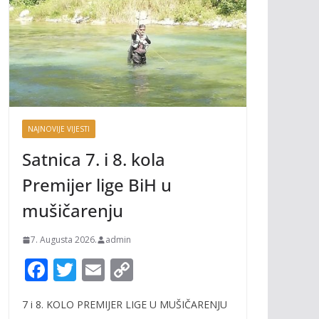
NAJNOVIJE VIJESTI
Satnica 7. i 8. kola
Premijer lige BiH u
mušičarenju
7. Augusta 2026.
admin
F
T
E
C
ac
w
m
o
7 i 8. KOLO PREMIJER LIGE U MUŠIČARENJU
e
itt
ai
p