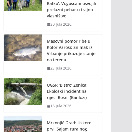
Rafko’: Vogošćani osvojili
prelazni pehar u trajno
vlasništvo
30. Jula 2026.
Masovni pomor ribe u
Kotor Varoši: Snimak iz
Vrbanje prikazuje stanje
na terenu
23. Jula 2026.
UGSR ‘Bistro’ Zenica:
Ekološki incident na
rijeci Bosni (Banlozi)
18. Jula 2026.
Mrkonjić Grad: Uskoro
prvi ‘Sajam ruralnog