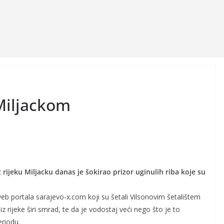
 Miljackom
 rijeku Miljacku danas je šokirao prizor uginulih riba koje su
web portala sarajevo-x.com koji su šetali Vilsonovim šetalištem
e iz rijeke širi smrad, te da je vodostaj veći nego što je to
eriodu.