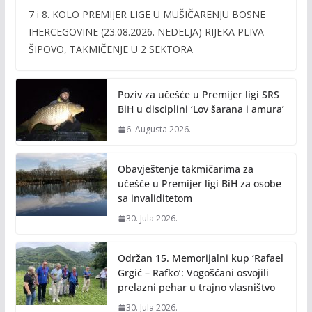
ac
w
m
o
7 i 8. KOLO PREMIJER LIGE U MUŠIČARENJU BOSNE
e
itt
ai
p
IHERCEGOVINE (23.08.2026. NEDELJA) RIJEKA PLIVA –
b
er
l
y
ŠIPOVO, TAKMIČENJE U 2 SEKTORA
o
Li
o
n
Poziv za učešće u Premijer ligi SRS
k
k
BiH u disciplini ‘Lov šarana i amura’
6. Augusta 2026.
Obavještenje takmičarima za
učešće u Premijer ligi BiH za osobe
sa invaliditetom
30. Jula 2026.
Održan 15. Memorijalni kup ‘Rafael
Grgić – Rafko’: Vogošćani osvojili
prelazni pehar u trajno vlasništvo
30. Jula 2026.