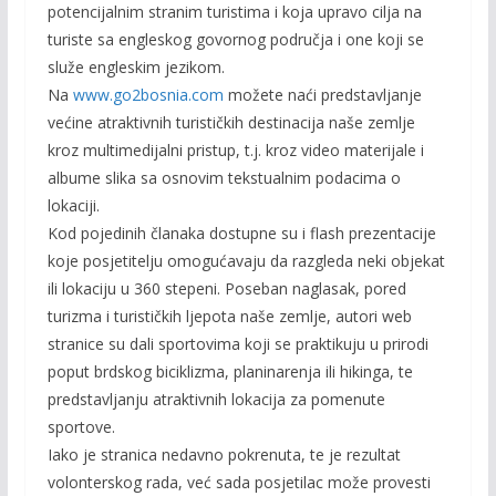
potencijalnim stranim turistima i koja upravo cilja na
turiste sa engleskog govornog područja i one koji se
služe engleskim jezikom.
Na
www.go2bosnia.com
možete naći predstavljanje
većine atraktivnih turističkih destinacija naše zemlje
kroz multimedijalni pristup, t.j. kroz video materijale i
albume slika sa osnovim tekstualnim podacima o
lokaciji.
Kod pojedinih članaka dostupne su i flash prezentacije
koje posjetitelju omogućavaju da razgleda neki objekat
ili lokaciju u 360 stepeni. Poseban naglasak, pored
turizma i turističkih ljepota naše zemlje, autori web
stranice su dali sportovima koji se praktikuju u prirodi
poput brdskog biciklizma, planinarenja ili hikinga, te
predstavljanju atraktivnih lokacija za pomenute
sportove.
Iako je stranica nedavno pokrenuta, te je rezultat
volonterskog rada, već sada posjetilac može provesti