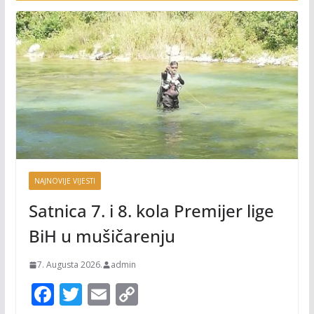
NAJNOVIJE VIJESTI
Satnica 7. i 8. kola Premijer lige
BiH u mušičarenju
7. Augusta 2026.
admin
F
T
E
C