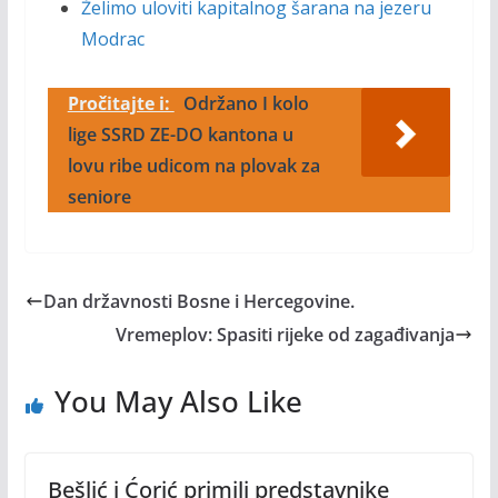
Želimo uloviti kapitalnog šarana na jezeru
Modrac
Pročitajte i:
Održano I kolo
lige SSRD ZE-DO kantona u
lovu ribe udicom na plovak za
seniore
Dan državnosti Bosne i Hercegovine.
Vremeplov: Spasiti rijeke od zagađivanja
You May Also Like
Bešlić i Ćorić primili predstavnike