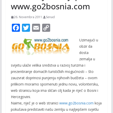
www.go2bosnia.com
26. Novembra 2011.
Senad
F
T
E
C
ac
w
m
o
Uzimajući u
e
itt
ai
p
obzir da
b
er
l
y
dosta
o
Li
zemalja u
o
n
svijetu ulaže velika sredstva u razvoj turizma i
prezentiranje domaćih turističkih mogućnosti – što
k
k
zauzvrat doprinosi punjenju njihovih budžeta – ovom
prilikom moramo spomenuti jednu novu, volontersku,
web stranicu koja ima sličan cilj kada je riječ o Bosni i
Hercegovini.
Naime, riječ je o web stranici
www.go2bosnia.com
koja
pokušava predstaviti našu zemlju u najljepšem svjetlu