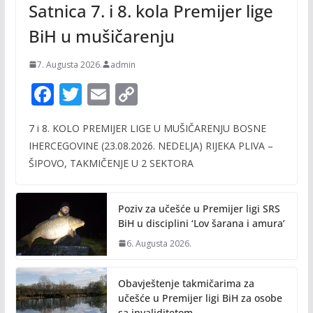
Satnica 7. i 8. kola Premijer lige
BiH u mušičarenju
7. Augusta 2026.
admin
F
T
E
C
ac
w
m
o
7 i 8. KOLO PREMIJER LIGE U MUŠIČARENJU BOSNE
e
itt
ai
p
IHERCEGOVINE (23.08.2026. NEDELJA) RIJEKA PLIVA –
b
er
l
y
ŠIPOVO, TAKMIČENJE U 2 SEKTORA
o
Li
o
n
Poziv za učešće u Premijer ligi SRS
k
k
BiH u disciplini ‘Lov šarana i amura’
6. Augusta 2026.
Obavještenje takmičarima za
učešće u Premijer ligi BiH za osobe
sa invaliditetom