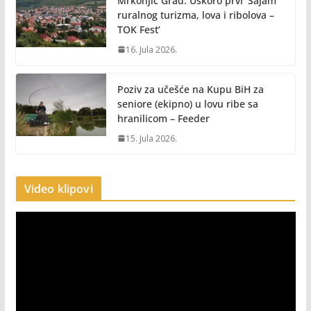
Mrkonjić Grad: Uskoro prvi ‘Sajam
ruralnog turizma, lova i ribolova –
TOK Fest’
16. Jula 2026.
Poziv za učešće na Kupu BiH za
seniore (ekipno) u lovu ribe sa
hranilicom – Feeder
15. Jula 2026.
Video klipovi