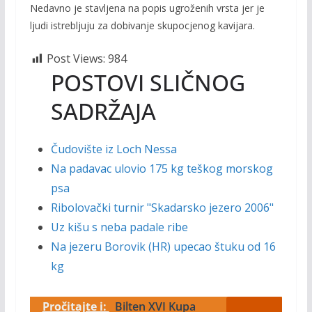
Nedavno je stavljena na popis ugroženih vrsta jer je
ljudi istrebljuju za dobivanje skupocjenog kavijara.
Post Views:
984
POSTOVI SLIČNOG
SADRŽAJA
Čudovište iz Loch Nessa
Na padavac ulovio 175 kg teškog morskog
psa
Ribolovački turnir "Skadarsko jezero 2006"
Uz kišu s neba padale ribe
Na jezeru Borovik (HR) upecao štuku od 16
kg
Pročitajte i:
Bilten XVI Kupa