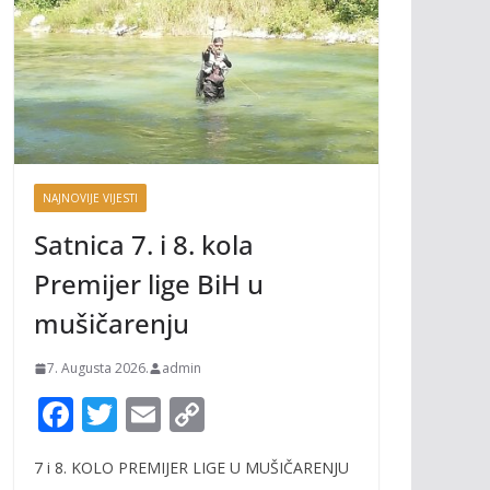
NAJNOVIJE VIJESTI
Satnica 7. i 8. kola
Premijer lige BiH u
mušičarenju
7. Augusta 2026.
admin
F
T
E
C
ac
w
m
o
7 i 8. KOLO PREMIJER LIGE U MUŠIČARENJU
e
itt
ai
p