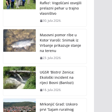
Rafko’: Vogošćani osvojili
prelazni pehar u trajno
vlasništvo
30. Jula 2026.
Masovni pomor ribe u
Kotor Varoši: Snimak iz
Vrbanje prikazuje stanje
na terenu
23. Jula 2026.
UGSR ‘Bistro’ Zenica:
Ekološki incident na
rijeci Bosni (Banlozi)
18. Jula 2026.
Mrkonjić Grad: Uskoro
prvi ‘Sajam ruralnog