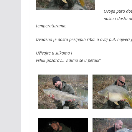
o
n
k
k
Ovoga puta dos
našlo i dosta a
temperaturama.
Izvađeno je dosta preljepih riba, a ovaj put, najveći
Uživajte u slikama i
veliki pozdrav… vidimo se u petak!
”