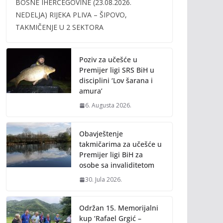
BOSNE IHERCEGOVINE (23.08.2026.
b
er
l
y
NEDELJA) RIJEKA PLIVA – ŠIPOVO,
o
Li
TAKMIČENJE U 2 SEKTORA
o
n
k
k
Poziv za učešće u
Premijer ligi SRS BiH u
disciplini ‘Lov šarana i
amura’
6. Augusta 2026.
Obavještenje
takmičarima za učešće u
Premijer ligi BiH za
osobe sa invaliditetom
30. Jula 2026.
Održan 15. Memorijalni
kup ‘Rafael Grgić –