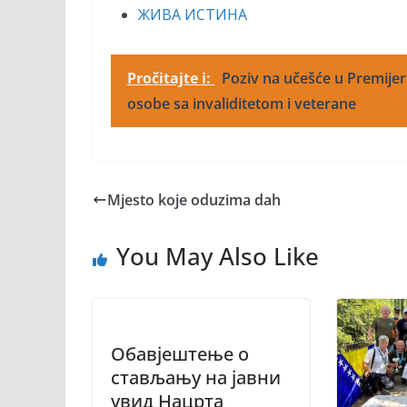
ЖИВА ИСТИНА
Pročitajte i:
Poziv na učešće u Premijer 
osobe sa invaliditetom i veterane
Mjesto koje oduzima dah
You May Also Like
Обавјештење о
стављању на јавни
увид Нацрта