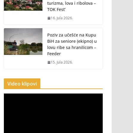
turizma, lova i ribolova –
TOK Fest’
16. Jula 2026.
Poziv za učešće na Kupu
BiH za seniore (ekipno) u
lovu ribe sa hranilicom –
Feeder
15. Jula 2026.
Video klipovi