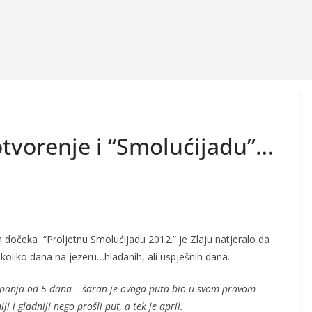
otvorenje i “Smolućijadu”…
a dočeka “Proljetnu Smolućijadu 2012.” je Zlaju natjeralo da
koliko dana na jezeru…hladanih, ali uspješnih dana.
anja od 5 dana – šaran je ovoga puta bio u svom pravom
ji i gladniji nego prošli put, a tek je april.