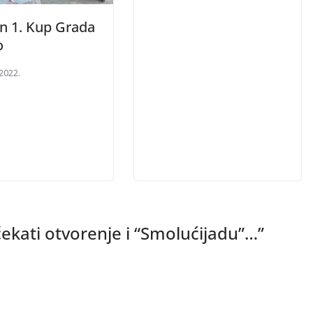
n 1. Kup Grada
o
 2022.
čekati otvorenje i “Smolućijadu”…
”