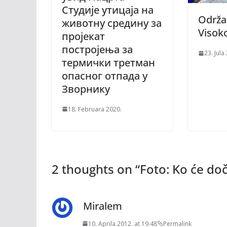
Студије утицаја на
Održa
животну средину за
Visok
пројекат
постројења за
23. Jula
термички третман
опасног отпада у
Зворнику
18. Februara 2020.
2 thoughts on “
Foto: Ko će do
Miralem
10. Aprila 2012. at 19:48
Permalink