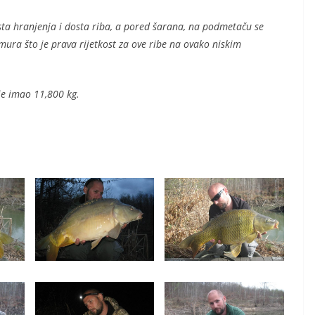
ta hranjenja i dosta riba, a pored šarana, na podmetaču se
mura što je prava rijetkost za ove ribe na ovako niskim
 je imao 11,800 kg.