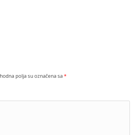
odna polja su označena sa
*