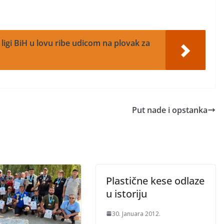
ligi BiH u lovu ribe udicom na plovak za
Put nade i opstanka
Plastične kese odlaze
u istoriju
30. Januara 2012.