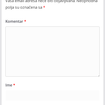
Vaša email adresa neće biti objavljivana.
Neophodna
polja su označena sa
*
Komentar
*
Ime
*