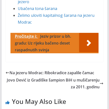
jezero
Ubačena tona šarana
Želimo uloviti kapitalnog šarana na jezeru
Modrac
Pročitajte i:
Jeziv prizor u bh.
gradu: Uz rijeku bačeno deset
raspadnutih svinja
Na jezeru Modrac: Ribokradice zapalile čamac
Jovo Dević iz Gradiške šampion BiH u mušičarenju
za 2011. godinu
You May Also Like