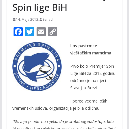
Spin lige BiH
14. Maja 2012.
Senad
F
T
E
C
ac
w
m
o
Lov pastrmke
e
itt
ai
p
vještačkim mamcima
b
er
l
y
o
Li
Prvo kolo Premijer Spin
Lige BiH za 2012 godinu
o
n
održano je na rijeci
k
k
Stavnji u Brezi.
I pored veoma loših
vremenskih uslova, organizacija je bila odlična.
“Stavnja je odlična rijeka, da je stabilnog vodostaja, bila
bi dovoljna i za svjetsko prvenstvo…svi su bili zadovaljni i