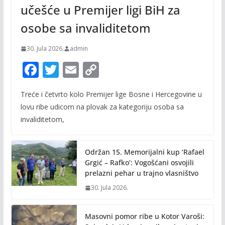
učešće u Premijer ligi BiH za
osobe sa invaliditetom
30. Jula 2026.
admin
F
T
E
C
ac
w
m
o
Treće i četvrto kolo Premijer lige Bosne i Hercegovine u
e
itt
ai
p
lovu ribe udicom na plovak za kategoriju osoba sa
b
er
l
y
invaliditetom,
o
Li
o
n
Održan 15. Memorijalni kup ‘Rafael
k
k
Grgić – Rafko’: Vogošćani osvojili
prelazni pehar u trajno vlasništvo
30. Jula 2026.
Masovni pomor ribe u Kotor Varoši: