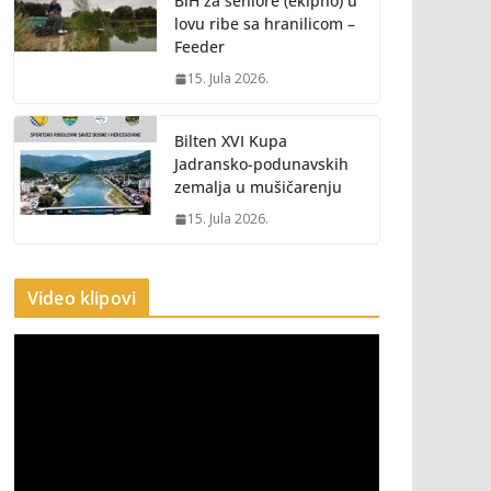
BiH za seniore (ekipno) u
lovu ribe sa hranilicom –
Feeder
15. Jula 2026.
Bilten XVI Kupa
Jadransko-podunavskih
zemalja u mušičarenju
15. Jula 2026.
Video klipovi