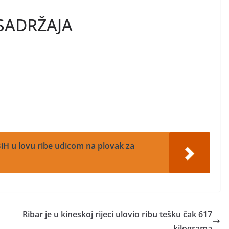
SADRŽAJA
iH u lovu ribe udicom na plovak za
Ribar je u kineskoj rijeci ulovio ribu tešku čak 617
kilograma