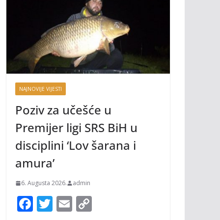
NAJNOVIJE VIJESTI
Poziv za učešće u
Premijer ligi SRS BiH u
disciplini ‘Lov šarana i
amura’
6. Augusta 2026.
admin
F
T
E
C
ac
w
m
o