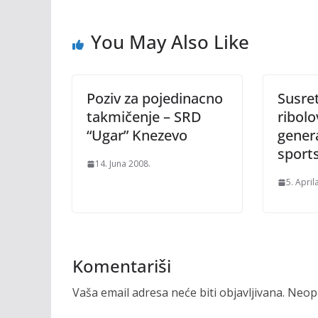
You May Also Like
Poziv za pojedinacno
Susre
takmičenje – SRD
ribolo
“Ugar” Knezevo
gener
sports
14. Juna 2008.
5. April
Komentariši
Vaša email adresa neće biti objavljivana.
Neoph