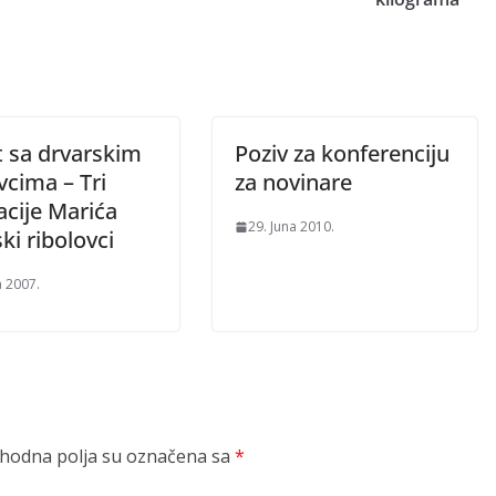
t sa drvarskim
Poziv za konferenciju
vcima – Tri
za novinare
acije Marića
29. Juna 2010.
ki ribolovci
a 2007.
odna polja su označena sa
*