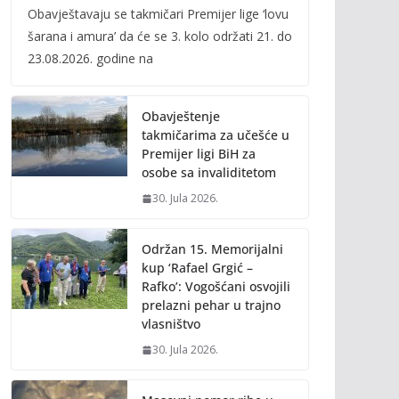
Obavještavaju se takmičari Premijer lige ‘lovu
e
itt
ai
p
šarana i amura’ da će se 3. kolo održati 21. do
b
er
l
y
23.08.2026. godine na
o
Li
o
n
Obavještenje
k
k
takmičarima za učešće u
Premijer ligi BiH za
osobe sa invaliditetom
30. Jula 2026.
Održan 15. Memorijalni
kup ‘Rafael Grgić –
Rafko’: Vogošćani osvojili
prelazni pehar u trajno
vlasništvo
30. Jula 2026.