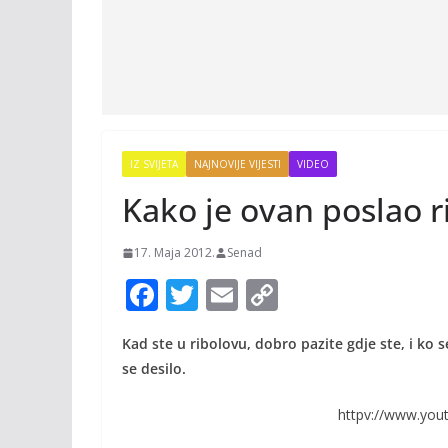
IZ SVIJETA
NAJNOVIJE VIJESTI
VIDEO
Kako je ovan poslao 
17. Maja 2012.
Senad
F
T
E
C
ac
w
m
o
Kad ste u ribolovu, dobro pazite gdje ste, i ko s
e
itt
ai
p
se desilo.
b
er
l
y
o
Li
httpv://www.you