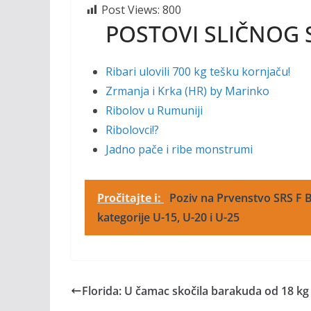
o
n
Post Views:
800
k
k
POSTOVI SLIČNOG 
Ribari ulovili 700 kg tešku kornjaču!
Zrmanja i Krka (HR) by Marinko
Ribolov u Rumuniji
Ribolovci!?
Jadno pače i ribe monstrumi
Pročitajte i:
Poziv na Prvenstvo SRS F B
kategorije U-15, U-20 i U-25
Florida: U čamac skočila barakuda od 18 kg