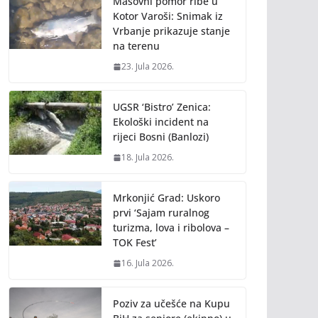
Masovni pomor ribe u
Kotor Varoši: Snimak iz
Vrbanje prikazuje stanje
na terenu
23. Jula 2026.
UGSR ‘Bistro’ Zenica:
Ekološki incident na
rijeci Bosni (Banlozi)
18. Jula 2026.
Mrkonjić Grad: Uskoro
prvi ‘Sajam ruralnog
turizma, lova i ribolova –
TOK Fest’
16. Jula 2026.
Poziv za učešće na Kupu