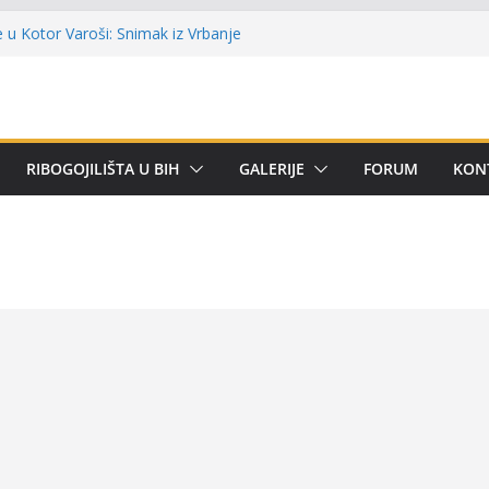
lni kup ‘Rafael Grgić – Rafko’: Vogošćani
har u trajno vlasništvo
u Kotor Varoši: Snimak iz Vrbanje
 terenu
 Premijer lige BiH u mušičarenju
emijer ligi SRS BiH u disciplini ‘Lov šarana
arima za učešće u Premijer ligi BiH za
RIBOGOJILIŠTA U BIH
GALERIJE
FORUM
KON
tom