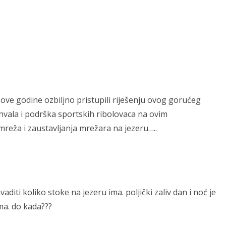
su ove godine ozbiljno pristupili riješenju ovog gorućeg
vala i podrška sportskih ribolovaca na ovim
reža i zaustavljanja mrežara na jezeru…..
diti koliko stoke na jezeru ima. poljički zaliv dan i noć je
a. do kada???