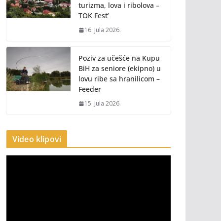
turizma, lova i ribolova –
TOK Fest’
16. Jula 2026.
Poziv za učešće na Kupu
BiH za seniore (ekipno) u
lovu ribe sa hranilicom –
Feeder
15. Jula 2026.
Video klipovi