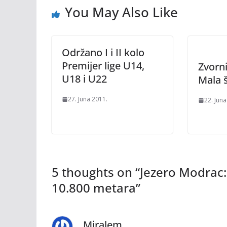
You May Also Like
Održano I i II kolo
Premijer lige U14,
Zvorn
U18 i U22
Mala š
27. Juna 2011.
22. Juna
5 thoughts on “
Jezero Modrac:
10.800 metara
”
Miralem