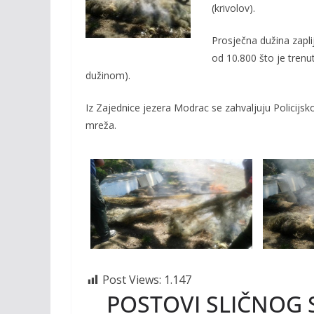
o
Li
(krivolov).
o
n
Prosječna dužina zapl
k
k
od 10.800 što je trenu
dužinom).
Iz Zajednice jezera Modrac se zahvaljuju Policijsk
mreža.
Post Views:
1.147
POSTOVI SLIČNOG 