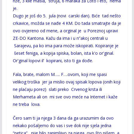
riže, 3 kile masla, struja, 6 maraka za Loto i eto, nema
je.
Dugo je još do 5. jula (novi carski dan). Biće tad nešto
crkavice, možda se nađe 4 KM. Do tada smatrajte da je
ovo ovjereno od mene, a orginal je u Poreznoj upravi
ZE-DO Kantona. Kažu da ima i u n”akoj centrali u
Sarajevu, pa ko ima para može iskopirati. Kopiranje je
šeset feniga, a kopija spiska, bolan, ista k'o or'ginal.
Or'ginal lopovi il’ kopirani, isto ti ga dođe.
Fala, brate, malom M….. F….ovom, koji me spasi
velikog troška jer ja mislio ovaj spisak lopova (onih koji
ne plaćaju porez) slati preko Crvenog krsta ili
Merhameta ali on mi sve ovo meće na Internet i kaže
ne treba lova.
Čero sam ti ja njega 3 dana da ga urazumim da ovo
nekako pošaljemo do vas i sve dok nije sjela jedna
“petica”
,
nije bilo
zanimljivo za njega ovo što pišem, a