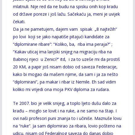
mlatnuli. Nije red da ne budu na spisku onih koji kradu
od države poreze i još lažu. Sačekaću ja, meni je uvijek
čekati.
Da ja ne pametujem, dajem vam spisak „8 najtežih“
po lovi koji se jako napatiše pitajući kandidate za
“diplomirane ribare”: “Koliko, ba, riba ima peraja?” ;
“Kakav uticaj ima lanjski snijeg na migraciju riba na
Babinoj rijeci u Zenici?” itd, i za to uzeše mi da prostiš
20 KM, a papir još nisam dobio od saveza Federacije,
kako bi mogao da mašem njime, da sam i ja za nešto
“diplomirani”, pa makar i ribar iz Nemile. Eh sad vidim
koliko mi vrijedi ona moja PKV diploma za rudara.
Te 2007. bio je velik snijeg, a toplo ljeto dušu dalo za
krađu – moglo se lovit i na ruke, a ne samo na štap. I
ovi naši profesori puni znanja to i učiniše. Maznuše lovu
na “ruke”. Ja sam diplomirao za ribara, lovio pošteno na
udicu, nisam od Federalnog saveza do danas dobio