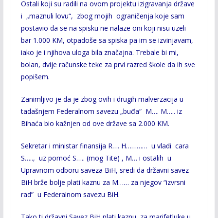
Ostali koji su radili na ovom projektu izigravanja države
i „maznuli lovu“, zbog mojih ograničenja koje sam
postavio da se na spisku ne nalaze oni koji nisu uzeli
bar 1.000 KM, otpadoše sa spiska pa im se izvinjavam,
iako je i njihova uloga bila značajna. Trebale bi mi,
bolan, dvije računske teke za prvi razred škole da ih sve
popišem.
Zanimljivo je da je zbog ovih i drugih malverzacija u
tadašnjem Federalnom savezu „buđa“ M…. M….. iz
Bihaća bio kažnjen od ove države sa 2.000 KM.
Sekretar i ministar finansija R…. H………… u vladi cara
S….., uz pomoć S….. (mog Tite) , M… i ostalih u
Upravnom odboru saveza BiH, sredi da državni savez
BiH brže bolje plati kaznu za M…… za njegov “izvrsni
rad” u Federalnom savezu BiH.
Tako ti državni Savez BiH plati kaznu za marifetluke u