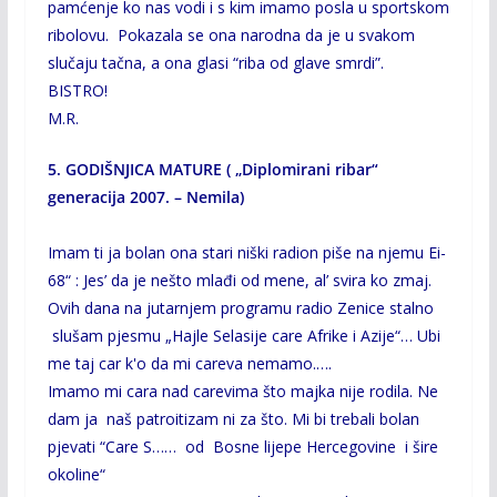
pamćenje ko nas vodi i s kim imamo posla u sportskom
ribolovu. Pokazala se ona narodna da je u svakom
slučaju tačna, a ona glasi “riba od glave smrdi”.
BISTRO!
M.R.
5. GODIŠNJICA MATURE ( „Diplomirani ribar“
generacija 2007.
– Nemila)
Imam ti ja bolan ona stari niški radion piše na njemu Ei-
68“ : Jes’ da je nešto mlađi od mene, al’ svira ko zmaj.
Ovih dana na jutarnjem programu radio Zenice stalno
slušam pjesmu „Hajle Selasije care Afrike i Azije“… Ubi
me taj car k'o da mi careva nemamo.….
Imamo mi cara nad carevima što majka nije rodila. Ne
dam ja naš patroitizam ni za što. Mi bi trebali bolan
pjevati “Care S…… od Bosne lijepe Hercegovine i šire
okoline“