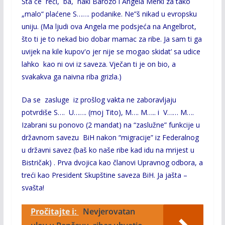
Šta će reći, ba, naki Barozo i Angela Merkl za tako
„malo“ plaćene S……. podanike. Ne”š nikad u evropsku
uniju. (Ma ljudi ova Angela me podsjeća na Angelbrot,
što ti je to nekad bio dobar mamac za ribe. Ja sam ti ga
uvijek na kile kupov'o jer nije se mogao skidat’ sa udice
lahko kao ni ovi iz saveza. Vječan ti je on bio, a
svakakva ga naivna riba grizla.)
Da se zasluge iz prošlog vakta ne zaboravljaju
potvrdiše S…. U……. (moj Tito), M…. M….. i V…… M….
Izabrani su ponovo (2 mandat) na “zaslužne” funkcije u
državnom savezu BiH nakon “migracije” iz Federalnog
u državni
savez (baš ko naše ribe kad idu na mrijest u
Bistričak) . Prva dvojica kao članovi Upravnog odbora, a
treći kao President Skupštine saveza BiH. Ja jašta –
svašta!
Pročitajte i:
Nevjerovatan