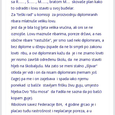
sa R…… , S…… , M……., bratom M…. skovaše plan kako
to odraditi i lovu staviti u svoj buđelar.
Za “teški rad” u komisiji za proizvodnju diplomiranih
ribara mlatnuše veliku lovu.
Jest da je bila tog ljeta velika vrućina, ali oni se ne
oznojiše. Lovu maznuše ribarima, poreze državi, a nas
obične ribare “rastužiše”, jer smo sad neki diplomirani, a
bez diplome u džepu (ispade da ne bi smjeli po zakonu
loviti ribu, a ovi diplomirani kažu da je i ne znamo loviti
jer nismo završili određenu školu, da ne znamo staviti
hljeb na škobaljušu. Ma zato se meni stalno „šljivar“
otkida jer vidi i on da nisam diplomirani (nemam još
čage) pa me i on zajebava i spada iako njemu
ponekad iz bašče stavljam frišku živu guju, umjesto
hljeba.Ovo “tišu mosa” da Fadila ne sazna da po bašći
kopam guje).
Ribolovni savez Federacije BiH, 4 godine grcao je i
plaćao tuđu rastrošnost i neplaćanje poreza, a u