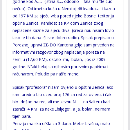
godine kod A….. (istina S…. odobrio – fala mu ‘đe čuo i
nečuo). Od imetka kuća u Nemiloj 46 kvadrata i kazna
od 197 KM za sječu vrba pored rijeke Bosne teritorija
općine Zenica. Kandidat za KP dom Zenica zbog
neplaćene kazne za sječu drva (sreća ribu nisam lovio
iako je tih dana šljivar
dobro radio). Spisak prepisao u
Poreznoj upravi ZE-DO Kantona gdje sam priveden na
informativni razgovor zbog
neplaćanja poreza na
zemlju (17,60 KM), ostalo mi, bolan, još iz 2009.
godine. N”aki belaj sa njihovim poreznim
papirima i
računarom. Poludio pa naš'o mene.
Spisak “profesora” nisam ovjerio u opštini Zenica iako
sam uredno bio uzeo broj 176 za red za ovjeru, i čak
bio došao
na red, ali me zeznu N…… na šalteru kad
zatraži 4 KM za nake „biljege“, a ja, bolan, neimam
tijeh para.
Penzija majska o”šla za 3 dana. Metar brašna, malo