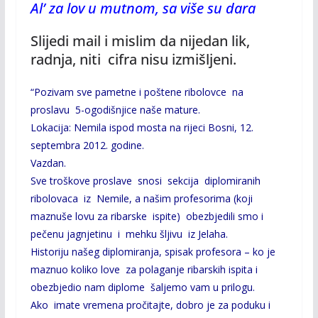
Al’ za lov u mutnom, sa više su dara
Slijedi mail i mislim da nijedan lik,
radnja, niti cifra nisu izmišljeni.
“Pozivam sve pametne i poštene ribolovce na
proslavu 5-ogodišnjice naše mature.
Lokacija: Nemila ispod mosta na rijeci Bosni, 12.
septembra 2012. godine.
Vazdan.
Sve troškove proslave snosi sekcija diplomiranih
ribolovaca iz Nemile, a našim profesorima (koji
maznuše lovu za ribarske ispite) obezbjedili smo i
pečenu jagnjetinu i mehku šljivu iz Jelaha.
Historiju našeg diplomiranja, spisak profesora – ko je
maznuo koliko love za polaganje ribarskih ispita i
obezbjedio nam diplome šaljemo vam u prilogu.
Ako imate vremena pročitajte, dobro je za poduku i