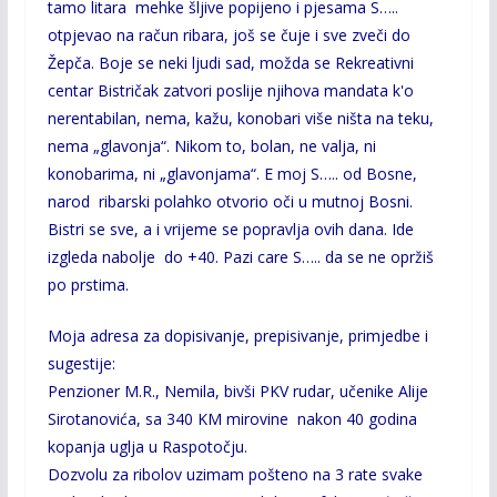
tamo litara mehke šljive popijeno i pjesama S…..
otpjevao na račun ribara, još se čuje i sve zveči do
Žepča. Boje se neki ljudi sad, možda se Rekreativni
centar Bistričak zatvori poslije njihova mandata k'o
nerentabilan, nema, kažu, konobari više ništa na teku,
nema „glavonja“. Nikom to, bolan, ne valja, ni
konobarima, ni „glavonjama“. E moj S….. od Bosne,
narod ribarski polahko otvorio oči u mutnoj Bosni.
Bistri se sve, a i vrijeme se popravlja ovih dana. Ide
izgleda nabolje do +40. Pazi care S….. da se ne opržiš
po prstima.
Moja adresa za dopisivanje, prepisivanje, primjedbe i
sugestije:
Penzioner M.R., Nemila, bivši PKV rudar, učenike Alije
Sirotanovića, sa 340 KM mirovine nakon 40 godina
kopanja uglja u Raspotočju.
Dozvolu za ribolov uzimam pošteno na 3 rate svake