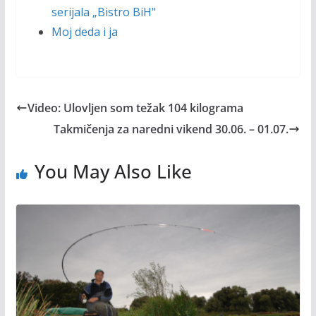
serijala „Bistro BiH"
Moj deda i ja
Video: Ulovljen som težak 104 kilograma
Takmičenja za naredni vikend 30.06. – 01.07.
You May Also Like