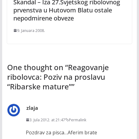
Skandal – Iza 27.Svjetskog ribolovnog
prvenstva u Hutovom Blatu ostale
nepodmirene obveze
9. Januara 2008.
One thought on “
Reagovanje
ribolovca: Poziv na proslavu
“Ribarske mature”
”
zlaja
3. Jula 2012. at 21:47
Permalink
Pozdrav za pisca…Aferim brate