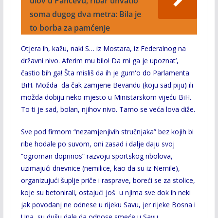
ulov u Pančevu, ribar uhvatio
soma dugog dva metra: Bila je
to borba za pamćenje
Otjera ih, kažu, naki S… iz Mostara, iz Federalnog na
državni nivo. Aferim mu bilo! Da mi ga je upoznat’,
častio bih ga! Šta misliš da ih je gurn'o do Parlamenta
BiH. Možda da čak zamjene Bevandu (koju sad piju) ili
možda dobiju neko mjesto u Ministarskom vijeću BiH.
To ti je sad, bolan, njihov nivo. Tamo se veća lova diže.
Sve pod firmom “nezamjenjivih stručnjaka” bez kojih bi
ribe hodale po suvom, oni zasad i dalje daju svoj
“ogroman doprinos” razvoju sportskog ribolova,
uzimajući dnevnice (nemilice, kao da su iz Nemile),
organizujući šuplje priče i rasprave, boreći se za stolice,
koje su betonirali, ostajući još u njima sve dok ih neki
jak povodanj ne odnese u rijeku Savu, jer rijeke Bosna i
Una su dušu dale da odnose smeće u Savu.