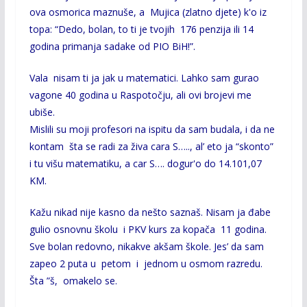
ova osmorica maznuše, a Mujica (zlatno djete) k'o iz
topa: “Dedo, bolan, to ti je tvojih 176 penzija ili 14
godina primanja sadake od PIO BiH!”.
Vala nisam ti ja jak u matematici. Lahko sam gurao
vagone 40 godina u Raspotočju, ali ovi brojevi me
ubiše.
Mislili su moji profesori na ispitu da sam budala, i da ne
kontam šta se radi za živa cara S….., al’ eto ja “skonto”
i tu višu matematiku, a car S…. dogur'o do 14.101,07
KM.
Kažu nikad nije kasno da nešto saznaš. Nisam ja đabe
gulio osnovnu školu i PKV kurs za kopača 11 godina.
Sve bolan redovno, nikakve akšam škole. Jes’ da sam
zapeo 2 puta u petom i jednom u osmom razredu.
Šta ”š, omakelo se.