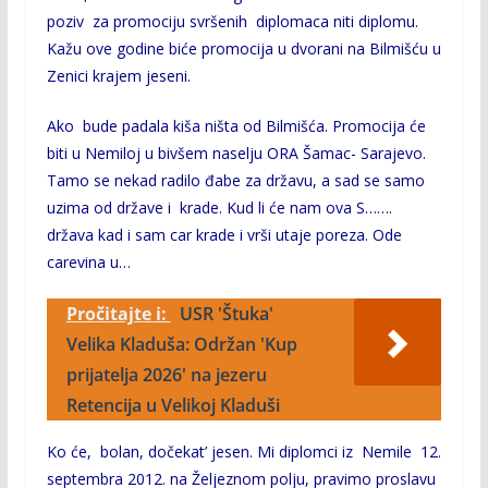
poziv za promociju svršenih diplomaca niti diplomu.
Kažu ove godine biće promocija u dvorani na Bilmišću u
Zenici krajem jeseni.
Ako bude padala kiša ništa od Bilmišća. Promocija će
biti u Nemiloj u bivšem naselju ORA Šamac- Sarajevo.
Tamo se nekad radilo đabe za državu, a sad se samo
uzima od države i krade. Kud li će nam ova S…….
država kad i sam car krade i vrši utaje poreza. Ode
carevina u…
Pročitajte i:
USR 'Štuka'
Velika Kladuša: Održan 'Kup
prijatelja 2026' na jezeru
Retencija u Velikoj Kladuši
Ko će, bolan, dočekat’ jesen. Mi diplomci iz Nemile 12.
septembra 2012. na Željeznom polju, pravimo proslavu