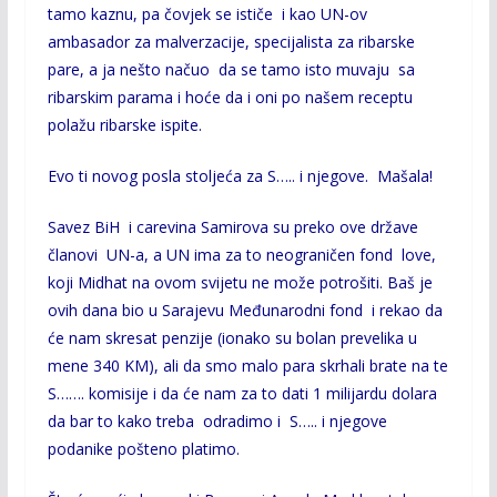
tamo kaznu, pa čovjek se ističe i kao UN-ov
ambasador za malverzacije, specijalista za ribarske
pare, a ja nešto načuo da se tamo isto muvaju sa
ribarskim parama i hoće da i oni po našem receptu
polažu ribarske ispite.
Evo ti novog posla stoljeća za S….. i njegove. Mašala!
Savez BiH i carevina Samirova su preko ove države
članovi UN-a, a UN ima za to neograničen fond love,
koji Midhat na ovom svijetu ne može potrošiti. Baš je
ovih dana bio u Sarajevu Međunarodni fond i rekao da
će nam skresat penzije (ionako su bolan prevelika u
mene 340 KM), ali da smo malo para skrhali brate na te
S……. komisije i da će nam za to dati 1 milijardu dolara
da bar to kako treba odradimo i S….. i njegove
podanike pošteno platimo.