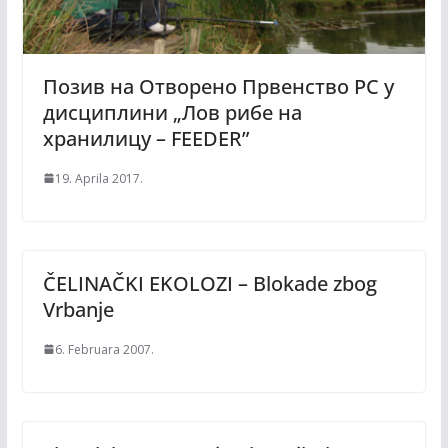
Позив на Отворено Првенство РС у
дисциплини „Лов рибе на
хранилицу – FEEDER”
19. Aprila 2017.
ČELINAČKI EKOLOZI – Blokade zbog
Vrbanje
6. Februara 2007.