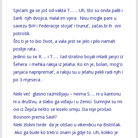
Sjećam ga se još od vakta T……. Uh, što su onda palili i
žarili njih dvojica. Halal im vjera . Nisu mogle pare u
savezu BiH i Federacije stojat’ i trunut’, začas bi ih oni
potrošili.
Što ti je to bio život, a vala jest se jelo i pilo namah
poslije rata…
Jedino su se R….. i T….. tad strašno bojali mladi janjci iz
Šehera i mehka rakija iz Jelaha. Ko im je, bolan, mog'o
janjaca napripremat’, a rakiju su u Jelahu pekli radi njih i
po 3 mjeseca .
Neki već glasno razmišljaju – neima S….. ni u kantonu
ni u društvu, a slabo ga viđaju i u Zenici. Sumnjivi su mi
ovi iz Žepča nešto se kiselo smiju. Da nije prošao
Bosnom prema Savi!?
Neki zlobni tvrde da je otišao u vikendicu na Bistričak.
Ako ga bude ko treb'o znam ja gdje to. Uh, koliko je