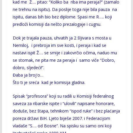
kad me Ž…. pitao: “Koliko ba riba ima peraja?” (zamalo
ne trehnu na ispitu). Da poslije toga nije bila pauza na
ispitu, danas bih bio bez diplome. Spasi me R….. koji
predloži komisiji da nešto prezalogaje i cugnu.
Dok je trajala pauza, uhvatih ja 2 šljivara s mosta u
Nemiloj, i prebroja im sve kosti, i peraja i kad se
nastavi ispit Ž…. se smije i zakovrčio očima, naduo mu
se stomak, ne pita me za peraja i samo viče “Dobro,
dobro, sljedeći!”.
Đaba ja broj'o…
Što ti je sreća kad je komisija gladna.
Spisak “profesora” koji su radili u Komisiji federalnog
saveza za ribarske ispite i “ulovili” napisane honorare,
doduše, bez štapa, tehnikom “ispod ruke” i bez plaćanja
poreza državi BiH. Ljeto biješe 2007. i Federacijom
vladaše “S…. od Bosne”. Na spisku su samo oni koji