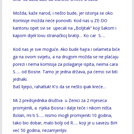
Možda, kaže narod, i nešto bude, jer istorija se oko
Komisije možda neće ponoviti. Kod nas u ZE-DO
kantonu opet svi se upecali na „Boljitak“ koji šakom i
kapom dijeli lovu stranačkoj bratiji… Ko car S….
Kod nas je sve moguće. Ako bude hajra i selameta biće
ga na ovom svijetu, a na drugom možda se ne plaćaju
porezi i nema komisija za polaganje ispita, neima cara
S….. od Bosne. Tamo je jedna država, pa ćemo svi biti
jednaki.
Baš lijepo, rahatluk! K'o da se nešto ipak kreće…
Mi 2 predsjednika društva u Zenici za 2 mjeseca
promjenili, a rijeka Bosna i dalje teče i nikom ništa.
Bolan, mi ti S….. nismo mogli promijeniti 10 godina,
tako bio dobar, malo bolji od R….. koji je u savezu BiH
već
50 godina, nezamjenljiv.