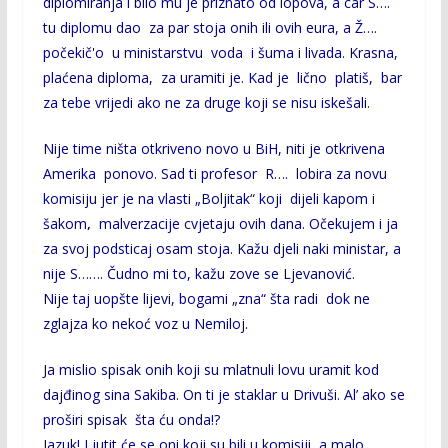
diplomiranja i bilo mu je priznato od lopova, a car S….
tu diplomu dao za par stoja onih ili ovih eura, a Ž….
počekič'o u ministarstvu voda i šuma i livada. Krasna,
plaćena diploma, za uramiti je. Kad je lično platiš, bar
za tebe vrijedi ako ne za druge koji se nisu iskešali.
Nije time ništa otkriveno novo u BiH, niti je otkrivena
Amerika ponovo. Sad ti profesor R…. lobira za novu
komisiju jer je na vlasti „Boljitak“ koji
dijeli kapom i
šakom
,
malverzacije cvjetaju ovih dana. Očekujem i ja
za svoj podsticaj osam stoja. Kažu djeli naki ministar, a
nije S……. Čudno mi to, kažu zove se Ljevanović.
Nije taj uopšte lijevi, bogami „zna“ šta radi dok ne
zglajza ko nekoć voz u Nemiloj.
Ja mislio spisak onih koji su mlatnuli lovu uramit kod
dajđinog sina Sakiba. On ti je staklar u Drivuši. Al’ ako se
proširi spisak šta ću onda!?
Jazuk! Ljutit će se oni koji su bili u komisiji, a malo