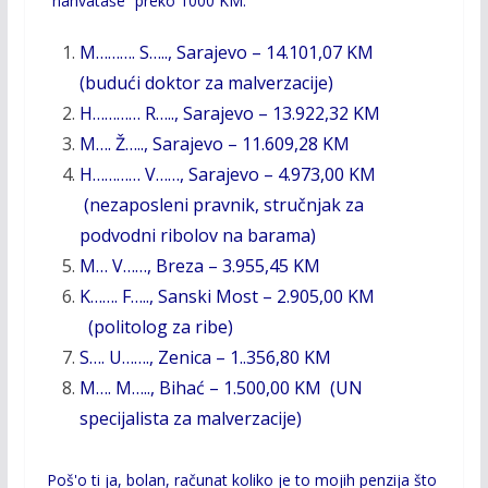
“nahvataše” preko 1000 KM.
M………. S….., Sarajevo – 14.101,07 KM
(budući doktor za malverzacije)
H………… R….., Sarajevo – 13.922,32 KM
M…. Ž….., Sarajevo – 11.609,28 KM
H………… V……, Sarajevo – 4.973,00 KM
(nezaposleni pravnik, stručnjak za
podvodni ribolov na barama)
M… V……, Breza – 3.955,45 KM
K……. F….., Sanski Most – 2.905,00 KM
(politolog za ribe)
S…. U……., Zenica – 1..356,80 KM
M…. M….., Bihać – 1.500,00 KM (UN
specijalista za malverzacije)
Poš'o ti ja, bolan, računat koliko je to mojih penzija što