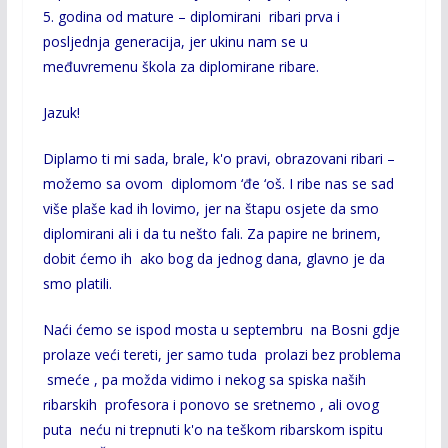
5. godina od mature – diplomirani ribari prva i
posljednja generacija, jer ukinu nam se u
međuvremenu škola za diplomirane ribare.
Jazuk!
Diplamo ti mi sada, brale, k'o pravi, obrazovani ribari –
možemo sa ovom diplomom ‘đe ‘oš. I ribe nas se sad
više plaše kad ih lovimo, jer na štapu osjete da smo
diplomirani ali i da tu nešto fali. Za papire ne brinem,
dobit ćemo ih ako bog da jednog dana, glavno je da
smo platili.
Naći ćemo se ispod mosta u septembru na Bosni gdje
prolaze veći tereti, jer samo tuda prolazi bez problema
smeće , pa možda vidimo i nekog sa spiska naših
ribarskih profesora i ponovo se sretnemo , ali ovog
puta neću ni trepnuti k'o na teškom ribarskom ispitu