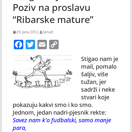
Poziv na proslavu
“Ribarske mature”
29. Juna 2012.
Senad
F
T
E
C
ac
w
m
o
Stigao nam je
e
itt
ai
p
mail, pomalo
b
er
l
y
šaljiv, više
o
Li
tužan, jer
o
n
sadrži i neke
stvari koje
k
k
pokazuju kakvi smo i ko smo.
Jednom, jedan nadri-pjesnik rekte:
Savez nam k'o fudbalski, samo manje
para,