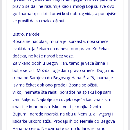
pravio se da i ne razumije kao i mnogi koji su sve ovo
godinama trpili i bili ćoravi kod dobrog vida, a ponajviše
se pravili da su malo ošinuti
.
Bistro, narode!
Bosna ne nadolazi, mutna je surkasta, nosi smeće
svaki dan. Ja čekam da nanese ono pravo. Ko čeka i
dočeka, ne kaže narod bez veze.
Za vikend odoh u Begov Han, tamo je veća širina i
bolje se vidi. Možda i ugledam pravo smeće. Dugo mu
treba od Sarajeva do Begovog Hana. Šta ”š, nama je
svima čekat dok ono prođe i Bosna se očisti.
Vi koji neimate šta raditi, poradite na spisku koji sam
vam šaljem. Najbolje se čovjek osjeća kad zna s kim
ima ili je imao posla. Iskustvo ti je majka života.
Bujrum, narode ribarski, na ribu u Nemilu, a i vrganji i
lisičarke uskoro stižu. Prodaju ih od Nemile do Begova
Hana uz cestu. Ne uzimajte samo ludare, jer smo