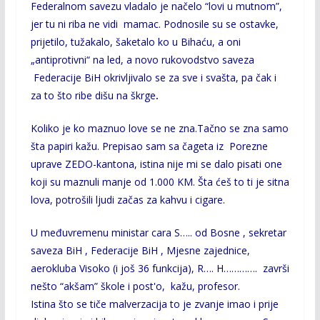
Federalnom savezu vladalo je načelo “lovi u mutnom”,
jer tu ni riba ne vidi mamac. Podnosile su se ostavke,
prijetilo, tužakalo, šaketalo ko u Bihaću, a oni
„antiprotivni“ na led, a novo rukovodstvo saveza
Federacije BiH okrivljivalo se za sve i svašta, pa čak i
za to što ribe dišu na škrge
.
Koliko je ko maznuo love se ne zna.Tačno se zna samo
šta papiri kažu. Prepisao sam sa čageta iz Porezne
uprave ZEDO-kantona, istina nije mi se dalo pisati one
koji su maznuli manje od 1.000 KM. Šta ćeš to ti je sitna
lova, potrošili ljudi začas za kahvu i cigare.
U međuvremenu ministar cara S….. od Bosne , sekretar
saveza BiH , Federacije BiH , Mjesne zajednice,
aerokluba Visoko (i još 36 funkcija), R…. H…………. završi
nešto “akšam” škole i post'o, kažu, profesor.
Istina što se tiče malverzacija to je zvanje imao i prije