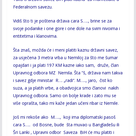
Federalnom savezu.
Vidiš što ti je poštena država cara S….., brine se za
svoje podanike i one gore i one dole na svim nivoima i
entitetima i klanovima.
Šta znaš, možda će i meni platiti kaznu državni savez,
za usječena 3 metra vrba u Nemiloj za što me šumar
opajdari i ja plati 197 KM kazne iako sam, druže, član
Upravnog odbora MZ Nemila. Šta ”š, država nam takva
i savez gdje ministar R…. „radi“. M….., jaro, čist ko
suza, a ja platih vrbe, a obadvojica smo članovi nakih
Upravnog odbora. Samo on bolje
krade i zato mu se
više oprašta, tako mi kaže jedan učeni ribar iz Nemile.
Još mi rekoše ako M….., koji ima diplomatski pasoš
cara S….. od Bosne, bude šta muvao u Bangladešu ili
Šri Lanki , Upravni odbor Saveza BiH će mu platiti i