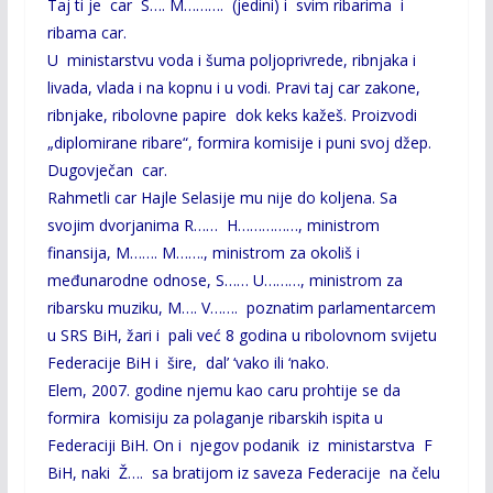
Taj ti je car S…. M………. (jedini) i svim ribarima i
ribama car.
U ministarstvu voda i šuma poljoprivrede, ribnjaka i
livada, vlada i na kopnu i u vodi. Pravi taj car zakone,
ribnjake, ribolovne papire dok keks kažeš. Proizvodi
„diplomirane ribare“, formira komisije i puni svoj džep.
Dugovječan car.
Rahmetli car Hajle Selasije mu nije do koljena. Sa
svojim dvorjanima R…… H……………, ministrom
finansija, M……. M……., ministrom za okoliš i
međunarodne odnose, S…… U………, ministrom za
ribarsku muziku, M…. V……. poznatim parlamentarcem
u SRS BiH, žari i pali već 8 godina u ribolovnom svijetu
Federacije BiH i šire, dal’ ‘vako ili ‘nako.
Elem, 2007. godine njemu kao caru prohtije se da
formira komisiju za polaganje ribarskih ispita u
Federaciji BiH. On i njegov podanik iz ministarstva F
BiH, naki Ž…. sa bratijom iz saveza Federacije na čelu