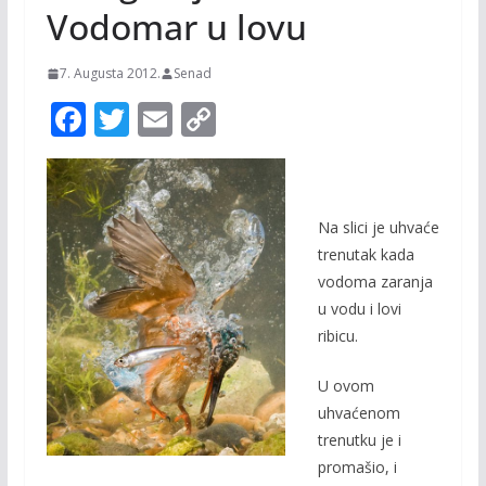
Vodomar u lovu
7. Augusta 2012.
Senad
F
T
E
C
ac
w
m
o
e
itt
ai
p
b
er
l
y
Na slici je uhvaće
o
Li
trenutak kada
o
n
vodoma zaranja
u vodu i lovi
k
k
ribicu.
U ovom
uhvaćenom
trenutku je i
promašio, i