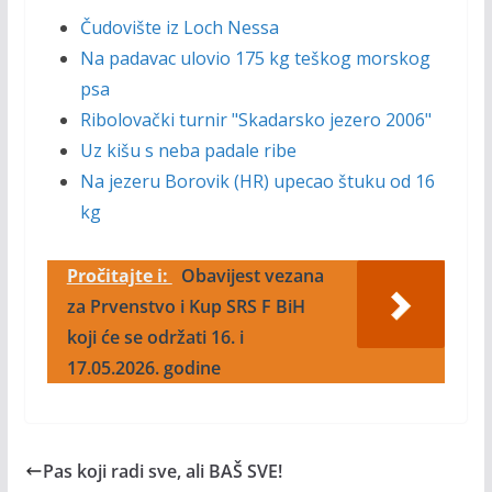
Čudovište iz Loch Nessa
Na padavac ulovio 175 kg teškog morskog
psa
Ribolovački turnir "Skadarsko jezero 2006"
Uz kišu s neba padale ribe
Na jezeru Borovik (HR) upecao štuku od 16
kg
Pročitajte i:
Obavijest vezana
za Prvenstvo i Kup SRS F BiH
koji će se održati 16. i
17.05.2026. godine
Pas koji radi sve, ali BAŠ SVE!