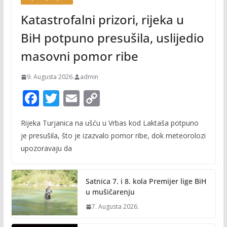
Katastrofalni prizori, rijeka u
BiH potpuno presušila, uslijedio
masovni pomor ribe
9. Augusta 2026.
admin
F
T
E
C
ac
w
m
o
Rijeka Turjanica na ušću u Vrbas kod Laktaša potpuno
e
itt
ai
p
je presušila, što je izazvalo pomor ribe, dok meteorolozi
b
er
l
y
upozoravaju da
o
Li
o
n
Satnica 7. i 8. kola Premijer lige BiH
k
k
u mušičarenju
7. Augusta 2026.