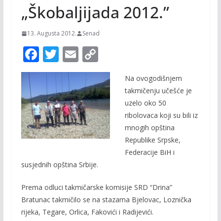
„Škobaljijada 2012.”
13. Augusta 2012.
Senad
F
T
E
C
ac
w
m
o
Na ovogodišnjem
e
itt
ai
p
takmičenju učešće je
b
er
l
y
uzelo oko 50
o
Li
ribolovaca koji su bili iz
o
n
mnogih opština
Republike Srpske,
k
k
Federacije BiH i
susjednih opština Srbije.
Prema odluci takmičarske komisije SRD “Drina”
Bratunac takmičilo se na stazama Bjelovac, Loznička
rijeka, Tegare, Orlica, Fakovići i Radijevići.