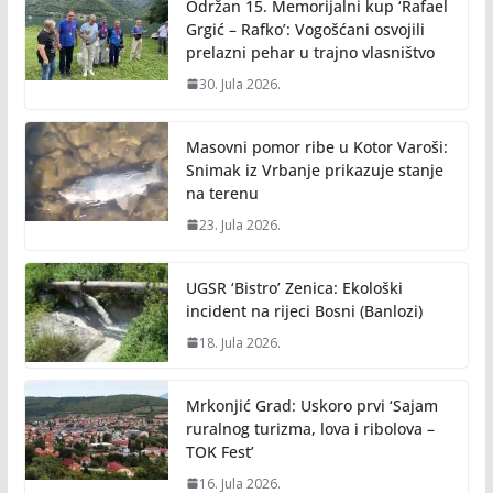
Održan 15. Memorijalni kup ‘Rafael
Grgić – Rafko’: Vogošćani osvojili
prelazni pehar u trajno vlasništvo
30. Jula 2026.
Masovni pomor ribe u Kotor Varoši:
Snimak iz Vrbanje prikazuje stanje
na terenu
23. Jula 2026.
UGSR ‘Bistro’ Zenica: Ekološki
incident na rijeci Bosni (Banlozi)
18. Jula 2026.
Mrkonjić Grad: Uskoro prvi ‘Sajam
ruralnog turizma, lova i ribolova –
TOK Fest’
16. Jula 2026.