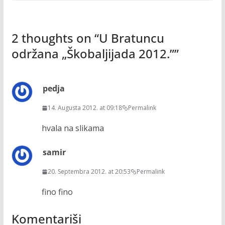
2 thoughts on “
U Bratuncu
održana „Škobaljijada 2012.”
”
pedja
14. Augusta 2012. at 09:18
Permalink
hvala na slikama
samir
20. Septembra 2012. at 20:53
Permalink
fino fino
Komentariši