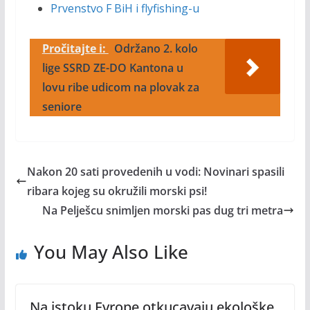
Prvenstvo F BiH i flyfishing-u
Pročitajte i:
Održano 2. kolo
lige SSRD ZE-DO Kantona u
lovu ribe udicom na plovak za
seniore
Nakon 20 sati provedenih u vodi: Novinari spasili
ribara kojeg su okružili morski psi!
Na Pelješcu snimljen morski pas dug tri metra
You May Also Like
Na istoku Evrope otkucavaju ekološke