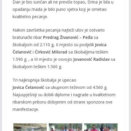
Dan je bio sunčan ali ne previše topao, Drina je bila u
opadanju mada je bilo puno vjetra koji je ometao
kvalitetno pecanje.
Nakon završetka pecanja najteži ulov je ostvario
bratunački ribar
Predrag Živanović – Peđa
sa
škobaljom od 2.110 g, II mjesto su podjelili
Jovica
Čelanović
i
Ćirković Milorad
sa škobaljima teškim
1.590 g. , a III mjesto je osvojio
Jovanović Radislav
sa
škobaljom teškim 1.560 g.
Tri najkrupnija škobalja je upecao
Jovica Čelanović
sa ukupnom težinom od 4.560 g.
Najuspješniji su dobili diplome i nagrade u kvalitetnom
ribarskom priboru dobijenim od strane sponzora ove
manifestacije.