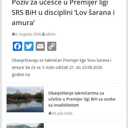
Poziv za učešće u Premijer ligi
SRS BiH u disciplini ‘Lov šarana i
amura’
6. Augusta 2026.
admin
F
T
E
C
ac
w
m
o
Obavještavaju se takmičari Premijer lige ‘lovu šarana i
e
itt
ai
p
amura’ da će se 3. kolo održati 21. do 23.08.2026.
b
er
l
y
godine na
o
Li
o
n
Obavještenje takmičarima za
k
k
učešće u Premijer ligi BiH za osobe
sa invaliditetom
30. Jula 2026.