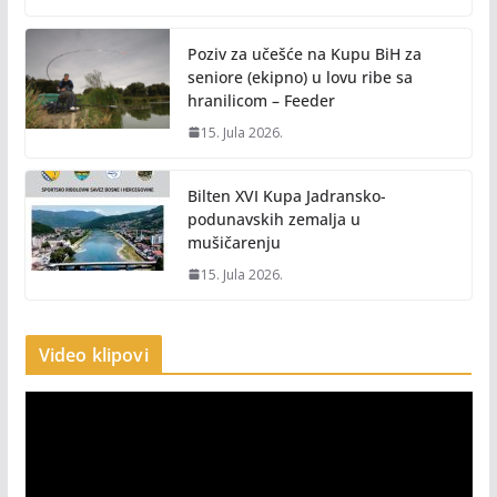
Poziv za učešće na Kupu BiH za
seniore (ekipno) u lovu ribe sa
hranilicom – Feeder
15. Jula 2026.
Bilten XVI Kupa Jadransko-
podunavskih zemalja u
mušičarenju
15. Jula 2026.
Video klipovi