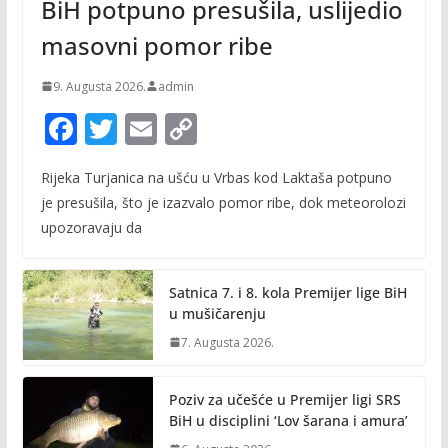
BiH potpuno presušila, uslijedio
masovni pomor ribe
9. Augusta 2026.
admin
F
T
E
C
ac
w
m
o
Rijeka Turjanica na ušću u Vrbas kod Laktaša potpuno
e
itt
ai
p
je presušila, što je izazvalo pomor ribe, dok meteorolozi
b
er
l
y
upozoravaju da
o
Li
o
n
Satnica 7. i 8. kola Premijer lige BiH
k
k
u mušičarenju
7. Augusta 2026.
Poziv za učešće u Premijer ligi SRS
BiH u disciplini ‘Lov šarana i amura’