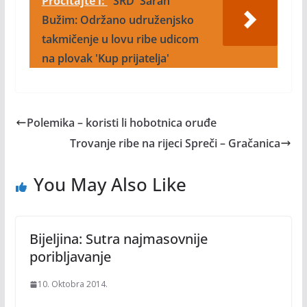
Pročitajte i:
SRD 'Šaran'
Bužim: Održano udruženjsko
takmičenje u lovu ribe udicom
na plovak 'Kup prijatelja'
Polemika – koristi li hobotnica oruđe
Trovanje ribe na rijeci Spreči – Gračanica
You May Also Like
Bijeljina: Sutra najmasovnije
poribljavanje
10. Oktobra 2014.