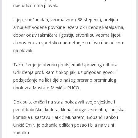
ribe udicom na plovak.
Lijep, sunčan dan, veoma vruć ( 38 stepeni ), prelijep
ambijent vodene površine jezera okruženog katalpama,
dobar odziv takmičara i gostiju stvorili su veoma lijepu
atmosferu za sportsko nadmetanje u ulovu ribe udicom
na plovak.
Takmičenje je otvorio predsjednik Upravnog odbora
Udruženja prof. Ramiz Skopljak, uz prigodan govor i
podsjećanje na lik i djelo našeg prerano preminulog
ribolovca Mustafe Mević – PUĆO.
Dok su takmičari na stazi pokazivali svoje vještine i
pecali babušku, kedera, klena i druge vrste riba, sudijska
komisija u sastavu Hatkić Muharem, Bobarić Fahko i
Unkić Emir, je odradila odličan posao i bila na visini
zadatka.