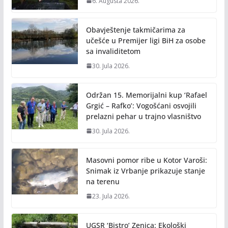
6. Augusta 2026.
Obavještenje takmičarima za
učešće u Premijer ligi BiH za osobe
sa invaliditetom
30. Jula 2026.
Održan 15. Memorijalni kup ‘Rafael
Grgić – Rafko’: Vogošćani osvojili
prelazni pehar u trajno vlasništvo
30. Jula 2026.
Masovni pomor ribe u Kotor Varoši:
Snimak iz Vrbanje prikazuje stanje
na terenu
23. Jula 2026.
UGSR ‘Bistro’ Zenica: Ekološki