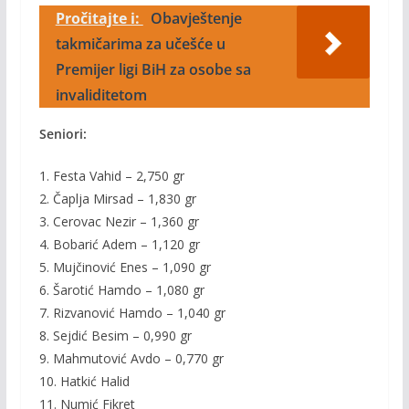
Pročitajte i:
Obavještenje
takmičarima za učešće u
Premijer ligi BiH za osobe sa
invaliditetom
Seniori:
1. Festa Vahid – 2,750 gr
2. Čaplja Mirsad – 1,830 gr
3. Cerovac Nezir – 1,360 gr
4. Bobarić Adem – 1,120 gr
5. Mujčinović Enes – 1,090 gr
6. Šarotić Hamdo – 1,080 gr
7. Rizvanović Hamdo – 1,040 gr
8. Sejdić Besim – 0,990 gr
9. Mahmutović Avdo – 0,770 gr
10. Hatkić Halid
11. Numić Fikret