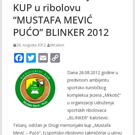
KUP u ribolovu
“MUSTAFA MEVIĆ
PUĆO” BLINKER 2012
28. Augusta 2012.
Miralem
F
T
E
C
ac
w
m
o
Dana 26.08.2012 godine u
e
itt
ai
p
predivnom ambijentu
b
er
l
y
sportsko-turističkog
o
Li
kompleksa Jezera „Mrkotić“
o
n
u organizaciji Udruženja
sportskih ribolovaca
k
k
„BLINKER“ Kalošević-
Tešanj, održan je Drugi memorijalni kup „Mustafa
Mević – Pućo“, tj.sportsko-ribolovno takmičenje u ulovu