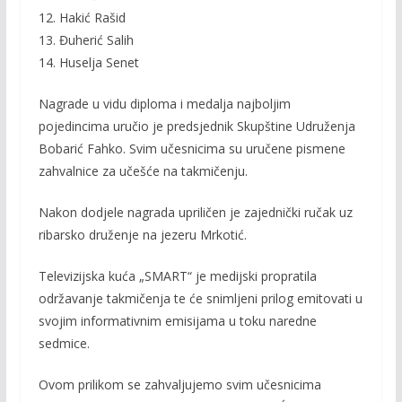
12. Hakić Rašid
13. Đuherić Salih
14. Huselja Senet
Nagrade u vidu diploma i medalja najboljim
pojedincima uručio je predsjednik Skupštine Udruženja
Bobarić Fahko. Svim učesnicima su uručene pismene
zahvalnice za učešće na takmičenju.
Nakon dodjele nagrada upriličen je zajednički ručak uz
ribarsko druženje na jezeru Mrkotić.
Televizijska kuća „SMART“ je medijski propratila
održavanje takmičenja te će snimljeni prilog emitovati u
svojim informativnim emisijama u toku naredne
sedmice.
Ovom prilikom se zahvaljujemo svim učesnicima