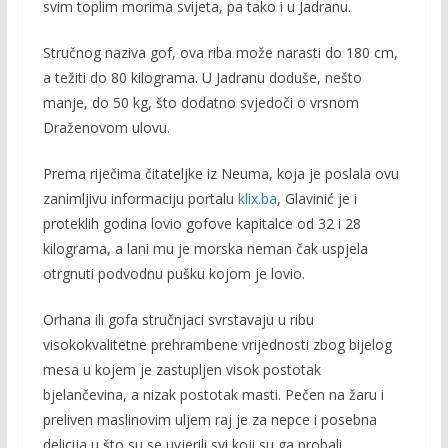
svim toplim morima svijeta, pa tako i u Jadranu.
Stručnog naziva gof, ova riba može narasti do 180 cm,
a težiti do 80 kilograma. U Jadranu doduše, nešto
manje, do 50 kg, što dodatno svjedoči o vrsnom
Draženovom ulovu.
Prema riječima čitateljke iz Neuma, koja je poslala ovu
zanimljivu informaciju portalu
klix.ba
, Glavinić je i
proteklih godina lovio gofove kapitalce od 32 i 28
kilograma, a lani mu je morska neman čak uspjela
otrgnuti podvodnu pušku kojom je lovio.
Orhana ili gofa stručnjaci svrstavaju u ribu
visokokvalitetne prehrambene vrijednosti zbog bijelog
mesa u kojem je zastupljen visok postotak
bjelančevina, a nizak postotak masti. Pečen na žaru i
preliven maslinovim uljem raj je za nepce i posebna
delicija u što su se uvjerili svi koji su ga probali.