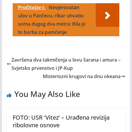
Pročitajte i:
Nevjerovatan
ulov u Pančevu, ribar uhvatio
soma dugog dva metra: Bila je
to borba za pamćenje
Završena dva takmičenja u lovu šarana i amura –
Svjetsko prvenstvo i JP-Kup
Misteriozni krugovi na dnu okeana
You May Also Like
FOTO: USR ‘Vitez’ – Urađena revizija
ribolovne osnove