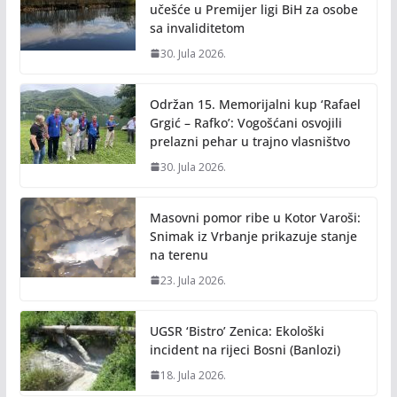
učešće u Premijer ligi BiH za osobe
sa invaliditetom
30. Jula 2026.
Održan 15. Memorijalni kup ‘Rafael
Grgić – Rafko’: Vogošćani osvojili
prelazni pehar u trajno vlasništvo
30. Jula 2026.
Masovni pomor ribe u Kotor Varoši:
Snimak iz Vrbanje prikazuje stanje
na terenu
23. Jula 2026.
UGSR ‘Bistro’ Zenica: Ekološki
incident na rijeci Bosni (Banlozi)
18. Jula 2026.