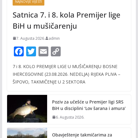
NAJNOVIJE VIJESTI
Satnica 7. i 8. kola Premijer lige
BiH u mušičarenju
7. Augusta 2026.
admin
F
T
E
C
ac
w
m
o
7 i 8. KOLO PREMIJER LIGE U MUŠIČARENJU BOSNE
e
itt
ai
p
IHERCEGOVINE (23.08.2026. NEDELJA) RIJEKA PLIVA –
b
er
l
y
ŠIPOVO, TAKMIČENJE U 2 SEKTORA
o
Li
o
n
Poziv za učešće u Premijer ligi SRS
k
k
BiH u disciplini ‘Lov šarana i amura’
6. Augusta 2026.
Obavještenje takmičarima za