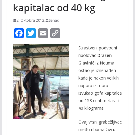
kapitalac od 40 kg
2. Oktobra 2012.
Senad
F
T
E
C
ac
w
m
o
Strastveni podvodni
e
itt
ai
p
ribolovac
Dražen
b
er
l
y
Glavinić
iz Neuma
o
Li
ostao je iznenađen
o
n
kada je nakon velikih
napora iz mora
k
k
izvukao gofa kapitalca
od 153 centimetara i
40 kilograma.
Ovaj vrsni grabežljivac
među ribama živi u