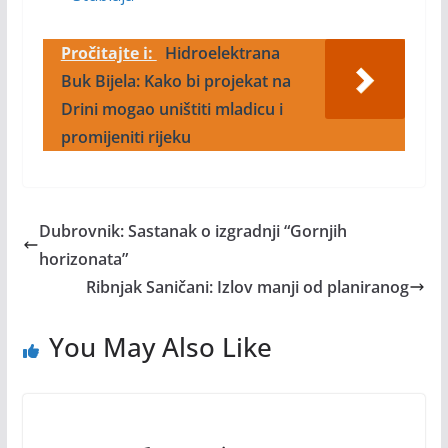
Pročitajte i:
Hidroelektrana
Buk Bijela: Kako bi projekat na
Drini mogao uništiti mladicu i
promijeniti rijeku
Dubrovnik: Sastanak o izgradnji “Gornjih
horizonata”
Ribnjak Saničani: Izlov manji od planiranog
You May Also Like