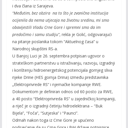
i dva člana iz Sarajeva.
“Međutim, bez obzira na to što je zvanična institucija
ocijenila da nema utjecaja na životnu sredinu, mi smo
obavijestili Vladu Crne Gore i spremni smo da im
predočimo i samu studiju”
, rekla je Golić, odgovarajući
na pitanje poslanika tokom “Aktuelnog časa” u
Narodnoj skupštini RS-a.
U Banjoj Luci je 26. septembra potpisan ugovor o
strateškom partnerstvu u istraživanju, razvoju, izgradnji
i korištenju hidroenergetskog potencijala gornjeg sliva
rijeke Drine (HES gornja Drina) između predstavnika
„Elektroprivrede RS“ i njemačke kompanije RWE.
Dokumentom je definiran odnos od 60 posto za RWE,
a 40 posto “Elektroprivreda RS” u zajedničkoj kompaniji,
a riječ je o izgradnji četiriju hidroelektrana – “Buk
Bijela”, “Foča”, “Sutjeska” i “Paunci”.
Odmah nakon toga iz Crne Gore je upućeno
podsjećanje da su Crna Gora i BiH države potpisnice