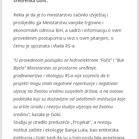
Srebrenka Golić.
Rekla je da je to ministarstvo sačinilo izvještaj i
proslijedilo ga Ministarstvu vanjske trgovine i
ekonomskih odnosa BiH, a sadrži i informaciju o svim
provedenim postupcima u vezi s ovim pitanjem, o
čemu je upoznata i Vlada RS-a.
“U provedenom postupku za hidroelektrane “Foča” i “Buk
Bijela” Ministarstvo za prostorno uređenje,
građevinarstvo i ekologiju RS-a nije ocijenilo da ti
projekti mogu imati negativne reperkusije i negativan
utjecaj na životnu sredinu susjednih država, a na osnovu
podataka koji su
dostavljeni od ovlaštenih institucija koje
su vršile izradu i reviziju studije utjecaja na životnu
sredinu”
, kazala je Golić.
Studiju je izradilo preduzeće „Projekat“, a reviziju
Institut zaštite i ekologije Banja Luka, kao entitetska
institucija i Golić tvrdi da su u tom poslu bila angažirana