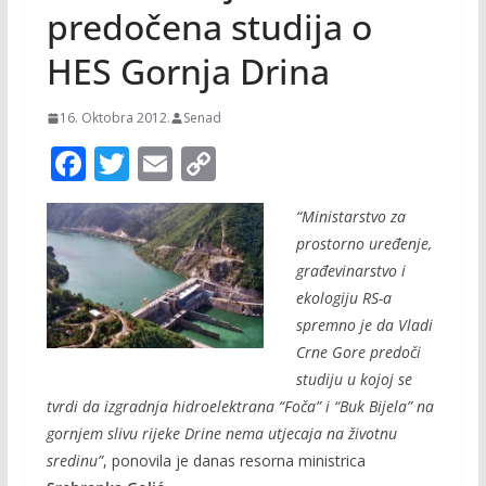
predočena studija o
HES Gornja Drina
16. Oktobra 2012.
Senad
F
T
E
C
ac
w
m
o
“Ministarstvo za
e
itt
ai
p
prostorno uređenje,
b
er
l
y
građevinarstvo i
o
Li
ekologiju RS-a
o
n
spremno je da Vladi
Crne Gore predoči
k
k
studiju u kojoj se
tvrdi da izgradnja hidroelektrana “Foča” i “Buk Bijela” na
gornjem slivu rijeke Drine nema utjecaja na životnu
sredinu”
, ponovila je danas resorna ministrica