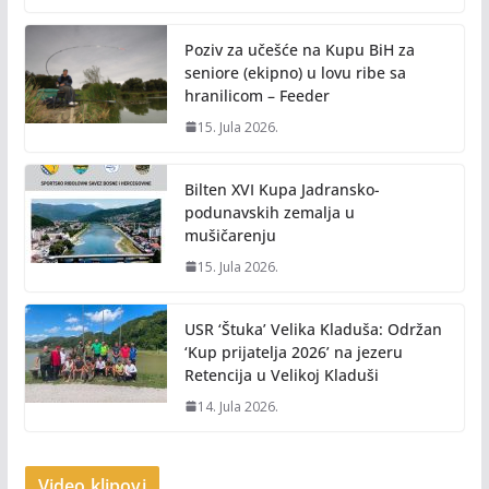
Poziv za učešće na Kupu BiH za
seniore (ekipno) u lovu ribe sa
hranilicom – Feeder
15. Jula 2026.
Bilten XVI Kupa Jadransko-
podunavskih zemalja u
mušičarenju
15. Jula 2026.
USR ‘Štuka’ Velika Kladuša: Održan
‘Kup prijatelja 2026’ na jezeru
Retencija u Velikoj Kladuši
14. Jula 2026.
Video klipovi