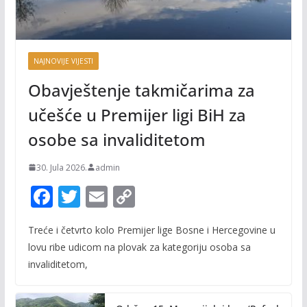
NAJNOVIJE VIJESTI
Obavještenje takmičarima za
učešće u Premijer ligi BiH za
osobe sa invaliditetom
30. Jula 2026.
admin
F
T
E
C
ac
w
m
o
Treće i četvrto kolo Premijer lige Bosne i Hercegovine u
e
itt
ai
p
lovu ribe udicom na plovak za kategoriju osoba sa
b
er
l
y
invaliditetom,
o
Li
o
n