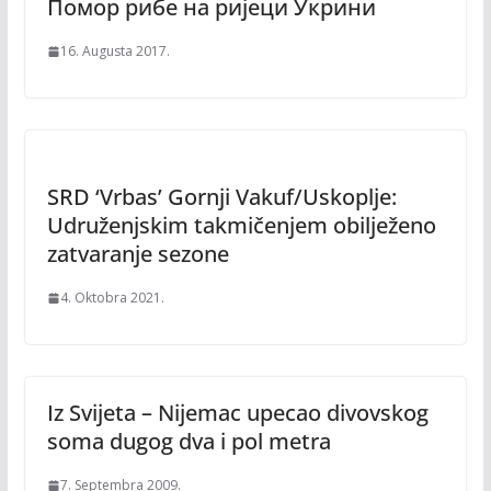
Помор рибе на ријеци Укрини
16. Augusta 2017.
SRD ‘Vrbas’ Gornji Vakuf/Uskoplje:
Udruženjskim takmičenjem obilježeno
zatvaranje sezone
4. Oktobra 2021.
Iz Svijeta – Nijemac upecao divovskog
soma dugog dva i pol metra
7. Septembra 2009.