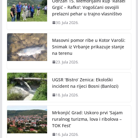
Održan 15. Memorijalni kup ‘Rafael
k
k
Grgić – Rafko’: Vogošćani osvojili
prelazni pehar u trajno vlasništvo
30. Jula 2026.
Masovni pomor ribe u Kotor Varoši:
Snimak iz Vrbanje prikazuje stanje
na terenu
23. Jula 2026.
UGSR ‘Bistro’ Zenica: Ekološki
incident na rijeci Bosni (Banlozi)
18. Jula 2026.
Mrkonjić Grad: Uskoro prvi ‘Sajam
ruralnog turizma, lova i ribolova –
TOK Fest’
16. Jula 2026.