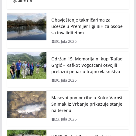
godine na
o
Li
o
n
Obavještenje takmičarima za
k
k
učešće u Premijer ligi BiH za osobe
sa invaliditetom
30. Jula 2026.
Održan 15. Memorijalni kup ‘Rafael
Grgić – Rafko’: Vogošćani osvojili
prelazni pehar u trajno vlasništvo
30. Jula 2026.
Masovni pomor ribe u Kotor Varoši:
Snimak iz Vrbanje prikazuje stanje
na terenu
23. Jula 2026.