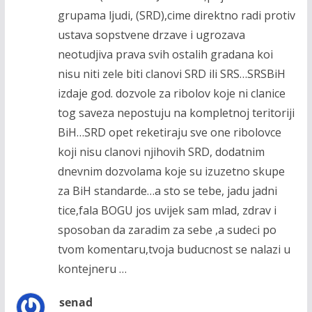
grupama ljudi, (SRD),cime direktno radi protiv
ustava sopstvene drzave i ugrozava
neotudjiva prava svih ostalih gradana koi
nisu niti zele biti clanovi SRD ili SRS…SRSBiH
izdaje god. dozvole za ribolov koje ni clanice
tog saveza nepostuju na kompletnoj teritoriji
BiH…SRD opet reketiraju sve one ribolovce
koji nisu clanovi njihovih SRD, dodatnim
dnevnim dozvolama koje su izuzetno skupe
za BiH standarde…a sto se tebe, jadu jadni
tice,fala BOGU jos uvijek sam mlad, zdrav i
sposoban da zaradim za sebe ,a sudeci po
tvom komentaru,tvoja buducnost se nalazi u
kontejneru …
senad