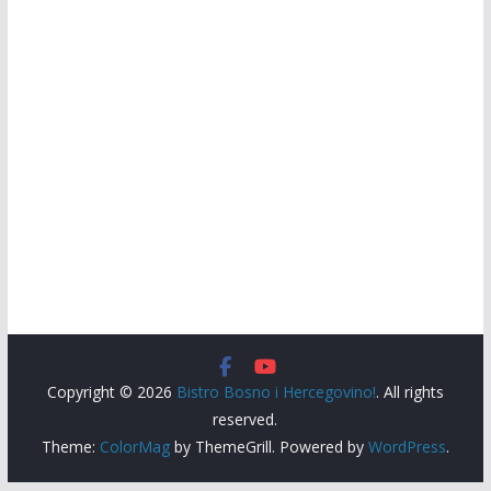
Copyright © 2026
Bistro Bosno i Hercegovino!
. All rights
reserved.
Theme:
ColorMag
by ThemeGrill. Powered by
WordPress
.