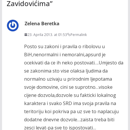
Zavidovićima
”
Zelena Beretka
23. Aprila 2013. at 01:53
Permalink
Posto su zakoni i pravila o ribolovu u
BiH,nenormalni i nemoralni,apsurd je
ocekivati da ce ih neko postovati….Umjesto da
se zakonima sto vise olaksa ljudima da
normalno uzivaju u prirodnim ljepotama
svoje domovine, cini se suprotno…visoke
cijene dozvola,dozvole su fakticki lokalnog
karaktera i svako SRD ima svoja pravila na
teritoriju koi pokriva pa uz sve to naplacuju
dodatne dnevne dozvole…zaista treba biti
zesci levat-pa sve to ispostovati…