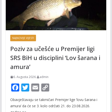
NAJNOVIJE VIJESTI
Poziv za učešće u Premijer ligi
SRS BiH u disciplini ‘Lov šarana i
amura’
6. Augusta 2026.
admin
F
T
E
C
ac
w
m
o
Obavještavaju se takmičari Premijer lige ‘lovu šarana i
e
itt
ai
p
amura’ da će se 3. kolo održati 21. do 23.08.2026.
b
er
l
y