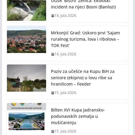
UGSR ‘Bistro’ Zenica: Ekološki
incident na rijeci Bosni (Banlozi)
18. Jula 2026.
Mrkonjić Grad: Uskoro prvi ‘Sajam
ruralnog turizma, lova i ribolova –
TOK Fest’
16. Jula 2026.
Poziv za učešće na Kupu BiH za
seniore (ekipno) u lovu ribe sa
hranilicom – Feeder
15. Jula 2026.
Bilten XVI Kupa Jadransko-
podunavskih zemalja u
mušičarenju
15. Jula 2026.