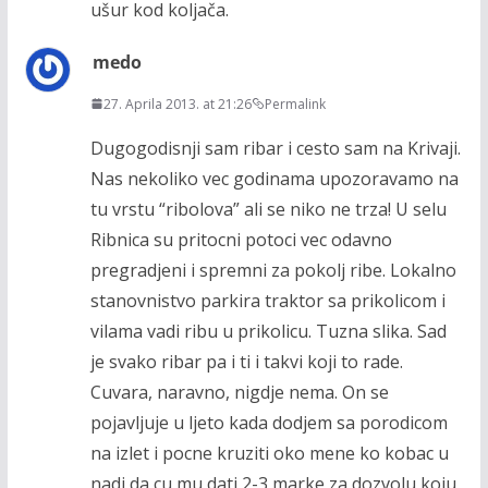
ušur kod koljača.
medo
27. Aprila 2013. at 21:26
Permalink
Dugogodisnji sam ribar i cesto sam na Krivaji.
Nas nekoliko vec godinama upozoravamo na
tu vrstu “ribolova” ali se niko ne trza! U selu
Ribnica su pritocni potoci vec odavno
pregradjeni i spremni za pokolj ribe. Lokalno
stanovnistvo parkira traktor sa prikolicom i
vilama vadi ribu u prikolicu. Tuzna slika. Sad
je svako ribar pa i ti i takvi koji to rade.
Cuvara, naravno, nigdje nema. On se
pojavljuje u ljeto kada dodjem sa porodicom
na izlet i pocne kruziti oko mene ko kobac u
nadi da cu mu dati 2-3 marke za dozvolu koju,