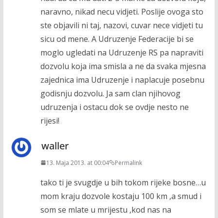
naravno, nikad necu vidjeti. Poslije ovoga sto
ste objavili ni taj, nazovi, cuvar nece vidjeti tu
sicu od mene. A Udruzenje Federacije bi se
moglo ugledati na Udruzenje RS pa napraviti
dozvolu koja ima smisla a ne da svaka mjesna
zajednica ima Udruzenje i naplacuje posebnu
godisnju dozvolu. Ja sam clan njihovog
udruzenja i ostacu dok se ovdje nesto ne
rijesi!
waller
13. Maja 2013. at 00:04
Permalink
tako ti je svugdje u bih tokom rijeke bosne…u
mom kraju dozvole kostaju 100 km ,a smud i
som se mlate u mrijestu ,kod nas na