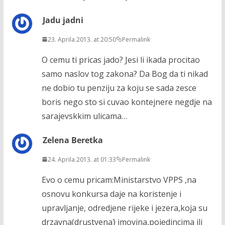
Jadu jadni
23. Aprila 2013. at 20:50
Permalink
O cemu ti pricas jado? Jesi li ikada procitao
samo naslov tog zakona? Da Bog da ti nikad
ne dobio tu penziju za koju se sada zesce
boris nego sto si cuvao kontejnere negdje na
sarajevskkim ulicama…
Zelena Beretka
24. Aprila 2013. at 01:33
Permalink
Evo o cemu pricam:Ministarstvo VPPS ,na
osnovu konkursa daje na koristenje i
upravljanje, odredjene rijeke i jezera,koja su
drzavna(drustvena} imovina,pojedincima ili