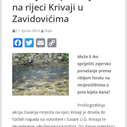
na rijeci Krivaji u
Zavidovićima
17. Aprila 2013.
Zlaja
F
T
E
C
ac
w
m
o
Može li iko
e
itt
ai
p
spriječiti zvjersko
b
er
l
y
ponašanje prema
o
Li
ribljem fondu na
o
n
mrijestilištima u
pola bijela dana?
k
k
Prošlogodišnja
akcija čuvanja mrijesta na rijeci Krivaji je dovela do
fizičkih napada na volontere i čuvare U.G. Krivaja te
devastiranje udruženjskog kombija. Do danas prekršioci