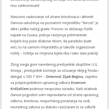
nisu sankcionisani!
Masovno raubovanje od strane krivolovaca i aktivnih
članova udruženja na poznatom mrijestilištu “Skroze” je
slika i prilika našeg grada. Ponovo se dešavaju fizički
napadi na čuvara, policija rastjeruje pohmanitale
koljače koji pune džakove ribom, da paradoks bude
veći, tu na samom mrijestilištu je takođe organizovan
roštilj – roštilja se mrijesna bijela riba i tako slavi pokolj!
Zbog svega gore navedenog predsjednik skupštine U.G.
Krivaja , predsjednik komisije za očuvanje ribljeg fonda i
delegat u SRS F BIH –
Omerović Zijad-Begina
, zajedno
sa potpresjednikom upravnog odbora
Enverom
Krdžalićem
podnose neopozivu ostavku. Naši istaknuti
članovi pogođeni svim nepravdama od strane upravnog
odbora, krivolova, nesportskog ponašanja na vodi,
neurednog zakona su duboko razočarani te se odlučili