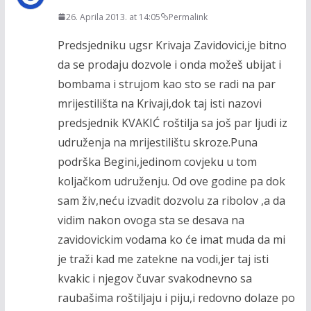
26. Aprila 2013. at 14:05
Permalink
Predsjedniku ugsr Krivaja Zavidovici,je bitno
da se prodaju dozvole i onda možeš ubijat i
bombama i strujom kao sto se radi na par
mrijestilišta na Krivaji,dok taj isti nazovi
predsjednik KVAKIĆ roštilja sa još par ljudi iz
udruženja na mrijestilištu skroze.Puna
podrška Begini,jedinom covjeku u tom
koljačkom udruženju. Od ove godine pa dok
sam živ,neću izvadit dozvolu za ribolov ,a da
vidim nakon ovoga sta se desava na
zavidovickim vodama ko će imat muda da mi
je traži kad me zatekne na vodi,jer taj isti
kvakic i njegov čuvar svakodnevno sa
raubašima roštiljaju i piju,i redovno dolaze po