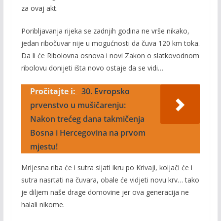
za ovaj akt.
Poribljavanja rijeka se zadnjih godina ne vrše nikako,
jedan ribočuvar nije u mogućnosti da čuva 120 km toka.
Da li će Ribolovna osnova i novi Zakon o slatkovodnom
ribolovu donijeti išta novo ostaje da se vidi…
Pročitajte i:
30. Evropsko
prvenstvo u mušičarenju:
Nakon trećeg dana takmičenja
Bosna i Hercegovina na prvom
mjestu!
Mrijesna riba će i sutra sijati ikru po Krivaji, koljači će i
sutra nasrtati na čuvara, obale će vidjeti novu krv… tako
je diljem naše drage domovine jer ova generacija ne
halali nikome.