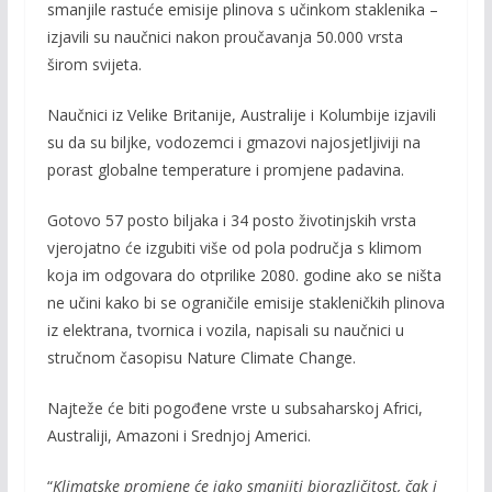
smanjile rastuće emisije plinova s učinkom staklenika –
izjavili su naučnici nakon proučavanja 50.000 vrsta
širom svijeta.
Naučnici iz Velike Britanije, Australije i Kolumbije izjavili
su da su biljke, vodozemci i gmazovi najosjetljiviji na
porast globalne temperature i promjene padavina.
Gotovo 57 posto biljaka i 34 posto životinjskih vrsta
vjerojatno će izgubiti više od pola područja s klimom
koja im odgovara do otprilike 2080. godine ako se ništa
ne učini kako bi se ograničile emisije stakleničkih plinova
iz elektrana, tvornica i vozila, napisali su naučnici u
stručnom časopisu Nature Climate Change.
Najteže će biti pogođene vrste u subsaharskoj Africi,
Australiji, Amazoni i Srednjoj Americi.
“
Klimatske promjene će jako smanjiti biorazličitost, čak i