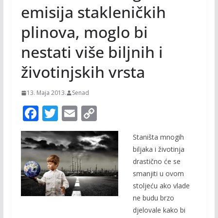
emisija stakleničkih
plinova, moglo bi
nestati više biljnih i
životinjskih vrsta
13. Maja 2013.
Senad
F
T
E
C
ac
w
m
o
Staništa mnogih
e
itt
ai
p
biljaka i životinja
b
er
l
y
drastično će se
o
Li
smanjiti u ovom
o
n
stoljeću ako vlade
ne budu brzo
k
k
djelovale kako bi