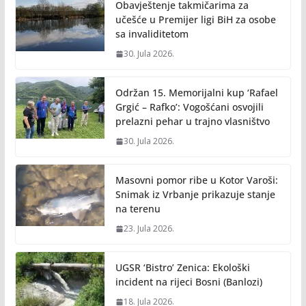
Obavještenje takmičarima za
učešće u Premijer ligi BiH za osobe
sa invaliditetom
30. Jula 2026.
Održan 15. Memorijalni kup ‘Rafael
Grgić – Rafko’: Vogošćani osvojili
prelazni pehar u trajno vlasništvo
30. Jula 2026.
Masovni pomor ribe u Kotor Varoši:
Snimak iz Vrbanje prikazuje stanje
na terenu
23. Jula 2026.
UGSR ‘Bistro’ Zenica: Ekološki
incident na rijeci Bosni (Banlozi)
18. Jula 2026.