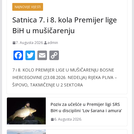
NAJNOVIJE VIJESTI
Satnica 7. i 8. kola Premijer lige
BiH u mušičarenju
7. Augusta 2026.
admin
F
T
E
C
ac
w
m
o
7 i 8. KOLO PREMIJER LIGE U MUŠIČARENJU BOSNE
e
itt
ai
p
IHERCEGOVINE (23.08.2026. NEDELJA) RIJEKA PLIVA –
b
er
l
y
ŠIPOVO, TAKMIČENJE U 2 SEKTORA
o
Li
o
n
Poziv za učešće u Premijer ligi SRS
k
k
BiH u disciplini ‘Lov šarana i amura’
6. Augusta 2026.