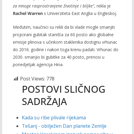
za mnoge rasprostranjene životinje i biljke”
, rekla je
Rachel Warren
s Univerziteta East Anglia u Engleskoj.
Međutim, naučnici su rekli da bi vlade mogle smanjiti
projicirani gubitak staništa za 60 posto ako globalne
emisije plinova s učinkom staklenika dostignu vrhunac
do 2016. godine i nakon toga krenu padati. Vrhunac do
2030. smanjio bi gubitke za 40 posto, prenosi u
ponedjeljak agencija Hina.
Post Views:
778
POSTOVI SLIČNOG
SADRŽAJA
Kada su ribe plivale rijekama
Tešanj - obilježen Dan planete Zemlje