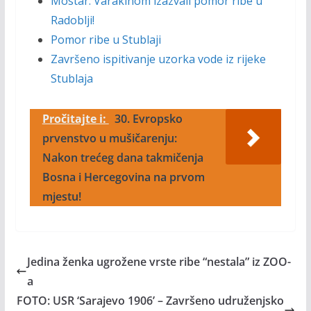
Mostar: Varakinom izazvali pomor ribe u
Radoblji!
Pomor ribe u Stublaji
Završeno ispitivanje uzorka vode iz rijeke
Stublaja
Pročitajte i:
30. Evropsko
prvenstvo u mušičarenju:
Nakon trećeg dana takmičenja
Bosna i Hercegovina na prvom
mjestu!
Jedina ženka ugrožene vrste ribe “nestala” iz ZOO-
a
FOTO: USR ‘Sarajevo 1906’ – Završeno udruženjsko