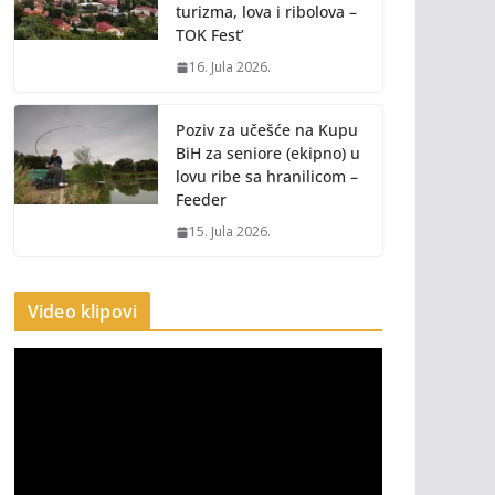
turizma, lova i ribolova –
TOK Fest’
16. Jula 2026.
Poziv za učešće na Kupu
BiH za seniore (ekipno) u
lovu ribe sa hranilicom –
Feeder
15. Jula 2026.
Video klipovi