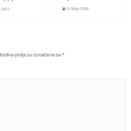
19. Maja 2009.
a 2017.
odna polja su označena sa
*