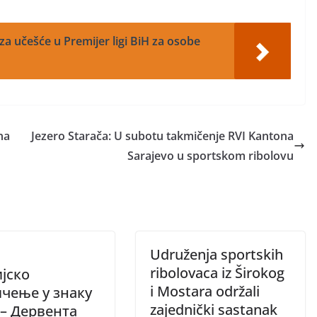
a učešće u Premijer ligi BiH za osobe
na
Jezero Starača: U subotu takmičenje RVI Kantona
Sarajevo u sportskom ribolovu
Udruženja sportskih
ribolovaca iz Širokog
јско
i Mostara održali
чење у знаку
zajednički sastanak
 – Дервента