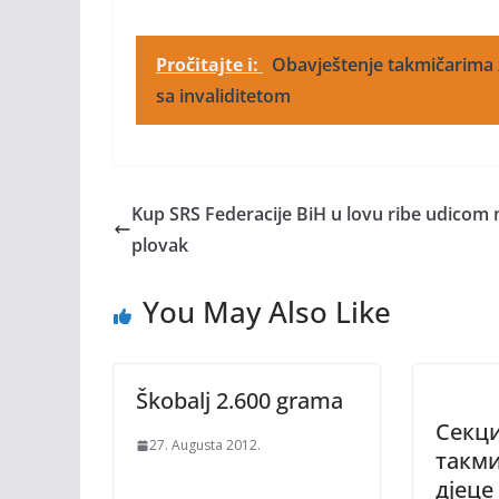
Pročitajte i:
Obavještenje takmičarima z
sa invaliditetom
Kup SRS Federacije BiH u lovu ribe udicom 
plovak
You May Also Like
Škobalj 2.600 grama
Секци
27. Augusta 2012.
такми
дјеце