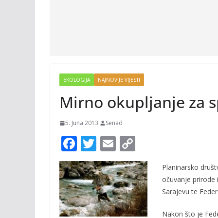
EKOLOGIJA
NAJNOVIJE VIJESTI
Mirno okupljanje za s
5. Juna 2013.
Senad
F
T
E
C
ac
w
m
o
Planinarsko društ
e
itt
ai
p
očuvanje prirode 
b
er
l
y
Sarajevu te Feder
o
Li
Nakon što je Fede