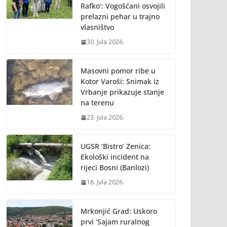
Rafko’: Vogošćani osvojili
prelazni pehar u trajno
vlasništvo
30. Jula 2026.
Masovni pomor ribe u
Kotor Varoši: Snimak iz
Vrbanje prikazuje stanje
na terenu
23. Jula 2026.
UGSR ‘Bistro’ Zenica:
Ekološki incident na
rijeci Bosni (Banlozi)
18. Jula 2026.
Mrkonjić Grad: Uskoro
prvi ‘Sajam ruralnog