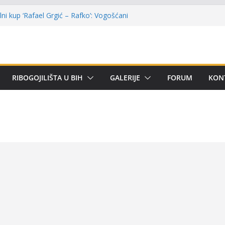
ni kup ‘Rafael Grgić – Rafko’: Vogošćani
r u trajno vlasništvo
 Kotor Varoši: Snimak iz Vrbanje
erenu
remijer lige BiH u mušičarenju
ijer ligi SRS BiH u disciplini ‘Lov šarana
RIBOGOJILIŠTA U BIH
GALERIJE
FORUM
KON
rima za učešće u Premijer ligi BiH za
om