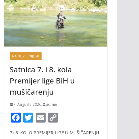
NAJNOVIJE VIJESTI
Satnica 7. i 8. kola
Premijer lige BiH u
mušičarenju
7. Augusta 2026.
admin
F
T
E
C
ac
w
m
o
7 i 8. KOLO PREMIJER LIGE U MUŠIČARENJU
e
itt
ai
p