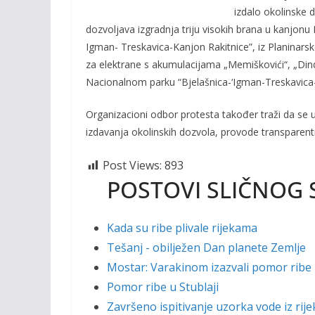
o
n
izdalo okolinske 
k
k
dozvoljava izgradnja triju visokih brana u kanjonu
Igman- Treskavica-Kanjon Rakitnice”, iz Planinarsk
za elektrane s akumulacijama „Memiškovići“, „Dind
Nacionalnom parku “Bjelašnica-‘Igman-Treskavica-
Organizacioni odbor protesta također traži da se 
izdavanja okolinskih dozvola, provode transparentn
Post Views:
893
POSTOVI SLIČNOG 
Kada su ribe plivale rijekama
Tešanj - obilježen Dan planete Zemlje
Mostar: Varakinom izazvali pomor ribe 
Pomor ribe u Stublaji
Završeno ispitivanje uzorka vode iz rije