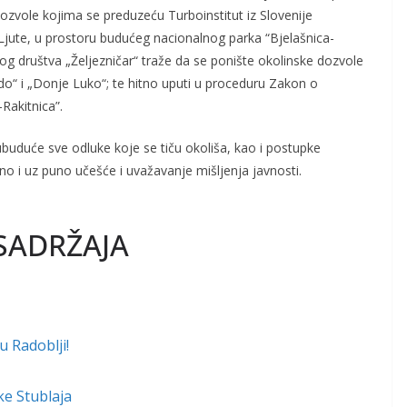
dozvole kojima se preduzeću Turboinstitut iz Slovenije
 Ljute, u prostoru budućeg nacionalnog parka “Bjelašnica-
og društva „Željezničar“ traže da se ponište okolinske dozvole
o“ i „Donje Luko“; te hitno uputi u proceduru Zakon o
Rakitnica”.
ubuduće sve odluke koje se tiču okoliša, kao i postupke
o i uz puno učešće i uvažavanje mišljenja javnosti.
SADRŽAJA
u Radoblji!
ke Stublaja