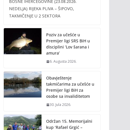
BOSNE IHERCEGOVINE (23.08.2026.
b
er
l
y
NEDELJA) RIJEKA PLIVA – ŠIPOVO,
o
Li
TAKMIČENJE U 2 SEKTORA
o
n
k
k
Poziv za učešće u
Premijer ligi SRS BiH u
disciplini ‘Lov šarana i
amura’
6. Augusta 2026.
Obavještenje
takmičarima za učešće u
Premijer ligi BiH za
osobe sa invaliditetom
30. Jula 2026.
Održan 15. Memorijalni
kup ‘Rafael Grgić –