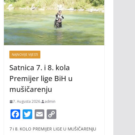
NAJNOVIJE VIJESTI
Satnica 7. i 8. kola
Premijer lige BiH u
mušičarenju
7. Augusta 2026.
admin
F
T
E
C
ac
w
m
o
7 i 8. KOLO PREMIJER LIGE U MUŠIČARENJU
e
itt
ai
p