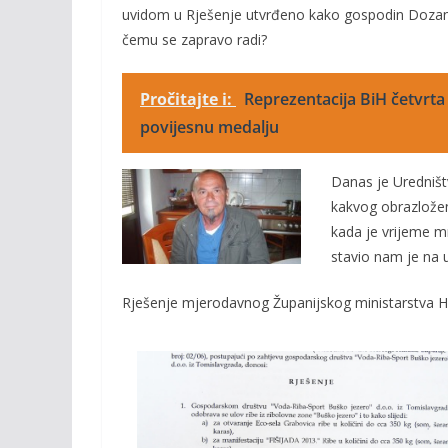
uvidom u Rješenje utvrđeno kako gospodin Doza
čemu se zapravo radi?
Pročitajte i:
Reprezentacija BiH četvrta 
povijesnu medalju
Danas je Uredništ
kakvog obrazloženj
kada je vrijeme mr
stavio nam je na 
Rješenje mjerodavnog Županijskog ministarstva HBŽ