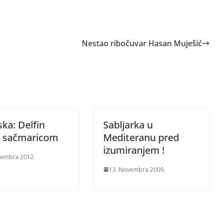
Nestao ribočuvar Hasan Muješić
ka: Delfin
Sabljarka u
n sačmaricom
Mediteranu pred
izumiranjem !
tembra 2012.
13. Novembra 2009.