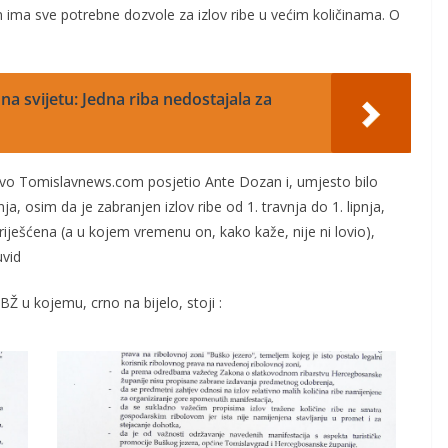
n
ima sve potrebne dozvole za izlov ribe u većim količinama. O
na svijetu: Jedna riba nedostajala za
vo Tomislavnews.com posjetio Ante Dozan i, umjesto bilo
a, osim da je zabranjen izlov ribe od 1. travnja do 1. lipnja,
iješćena (a u kojem vremenu on, kako kaže, nije ni lovio),
uvid
 u kojemu, crno na bijelo, stoji :