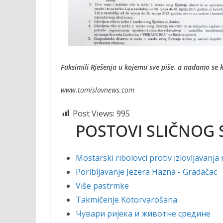
Faksimili Rješenja u kojemu sve piše, a nadamo se k
www.tomislavnews.com
Post Views:
995
POSTOVI SLIČNOG 
Mostarski ribolovci protiv izlovljavanja 
Poribljavanje Jezera Hazna - Gradačac
Više pastrmke
Takmičenje Kotorvarošana
Чувари ријека и животне средине