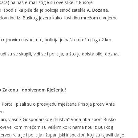
ta) na naš e-mail stigle su ove slike iz Prisoje
ispod slika piše da je policija sinoć zatekla
A. Dozana
,
zlov ribe iz Buškog jezera kako lovi ribu mrežom u vrijeme
ma njihovim navodima , policija je našla mrežu dugu 2 km.
di su se skupili, vidi se i policija, a što je doista bilo, doznat
o Zakonu i dobivenom Rješenju!
 Portal, pisali su o prosvjedu mještana Prisoja protiv Ante
ru
zan
, vlasnik Gospodarskog društva“ Voda-riba-sport Buško
lovi velikom mrežom i u velikim količinama ribu iz Buškog
enirala je i policija i županijski inspektor, koji su izjavili da je