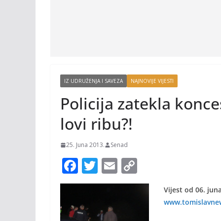
IZ UDRUŽENJA I SAVEZA
NAJNOVIJE VIJESTI
Policija zatekla kon
lovi ribu?!
25. Juna 2013.
Senad
F
T
E
C
ac
w
m
o
Vijest od 06. ju
e
itt
ai
p
www.tomislavne
b
er
l
y