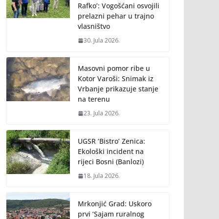
Rafko’: Vogošćani osvojili
prelazni pehar u trajno
vlasništvo
30. Jula 2026.
Masovni pomor ribe u
Kotor Varoši: Snimak iz
Vrbanje prikazuje stanje
na terenu
23. Jula 2026.
UGSR ‘Bistro’ Zenica:
Ekološki incident na
rijeci Bosni (Banlozi)
18. Jula 2026.
Mrkonjić Grad: Uskoro
prvi ‘Sajam ruralnog