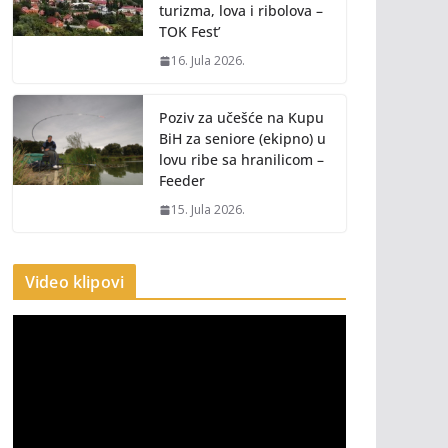
turizma, lova i ribolova –
TOK Fest’
16. Jula 2026.
Poziv za učešće na Kupu
BiH za seniore (ekipno) u
lovu ribe sa hranilicom –
Feeder
15. Jula 2026.
Video klipovi