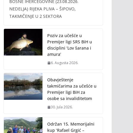
BOSNE IHERCEGOVINE (23.08.2026.
b
er
l
y
NEDELJA) RIJEKA PLIVA – ŠIPOVO,
o
Li
TAKMIČENJE U 2 SEKTORA
o
n
k
k
Poziv za učešće u
Premijer ligi SRS BiH u
disciplini ‘Lov šarana i
amura’
6. Augusta 2026.
Obavještenje
takmičarima za učešće u
Premijer ligi BiH za
osobe sa invaliditetom
30. Jula 2026.
Održan 15. Memorijalni
kup ‘Rafael Grgić –