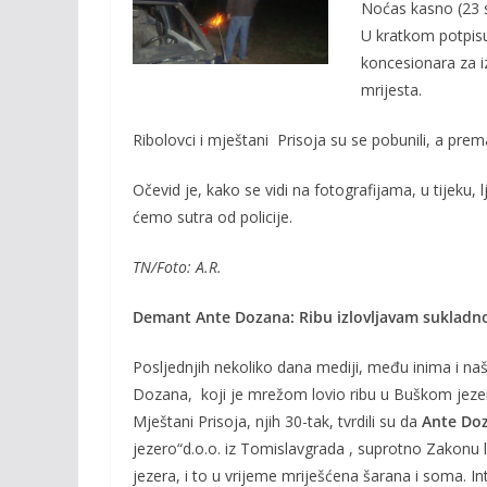
o
Li
Noćas kasno (23 sa
U kratkom potpisu 
o
n
koncesionara za i
k
k
mrijesta.
Ribolovci i mještani Prisoja su se pobunili, a pre
Očevid je, kako se vidi na fotografijama, u tijeku, lju
ćemo sutra od policije.
TN/Foto: A.R.
Demant Ante Dozana: Ribu izlovljavam sukladn
Posljednjih nekoliko dana mediji, među inima i naš
Dozana, koji je mrežom lovio ribu u Buškom jeze
Mještani Prisoja, njih 30-tak, tvrdili su da
Ante Do
jezero“d.o.o. iz Tomislavgrada , suprotno Zakonu 
jezera, i to u vrijeme mriješćena šarana i soma. Interv