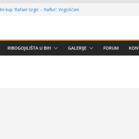
ni kup ‘Rafael Grgić – Rafko’: Vogošćani
r u trajno vlasništvo
 Kotor Varoši: Snimak iz Vrbanje
erenu
remijer lige BiH u mušičarenju
ijer ligi SRS BiH u disciplini ‘Lov šarana
RIBOGOJILIŠTA U BIH
GALERIJE
FORUM
KON
rima za učešće u Premijer ligi BiH za
om