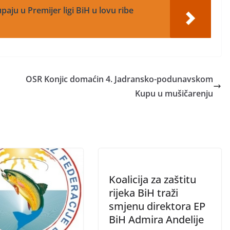
paju u Premijer ligi BiH u lovu ribe
OSR Konjic domaćin 4. Jadransko-podunavskom
Kupu u mušičarenju
Koalicija za zaštitu
rijeka BiH traži
smjenu direktora EP
BiH Admira Andelije