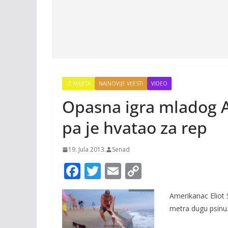
IZ SVIJETA
NAJNOVIJE VIJESTI
VIDEO
Opasna igra mladog 
pa je hvatao za rep
19. Jula 2013.
Senad
F
T
E
C
ac
w
m
o
Amerikanac Eliot 
e
itt
ai
p
metra dugu psinu.
b
er
l
y