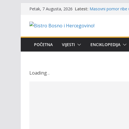
Skip
Latest:
Održan 15. Memorijal
Petak, 7 Augusta, 2026
to
osvojili prelazni peha
Masovni pomor ribe u
content
prikazuje stanje na t
Satnica 7. i 8. kola P
Poziv za učešće u Prem
i amura’
POČETNA
VIJESTI
ENCIKLOPEDIJA
Obavještenje takmiča
osobe sa invaliditet
Loading
.
.
.