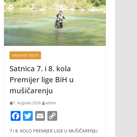
NAJNOVIJE VIJESTI
Satnica 7. i 8. kola
Premijer lige BiH u
mušičarenju
7. Augusta 2026.
admin
F
T
E
C
ac
w
m
o
7 i 8. KOLO PREMIJER LIGE U MUŠIČARENJU
e
itt
ai
p