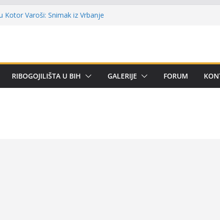
ni kup ‘Rafael Grgić – Rafko’: Vogošćani
r u trajno vlasništvo
 Kotor Varoši: Snimak iz Vrbanje
erenu
remijer lige BiH u mušičarenju
ijer ligi SRS BiH u disciplini ‘Lov šarana
RIBOGOJILIŠTA U BIH
GALERIJE
FORUM
KON
rima za učešće u Premijer ligi BiH za
om