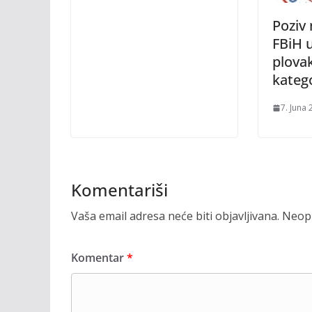
Poziv
FBiH u
plova
katego
7. Juna 
Komentariši
Vaša email adresa neće biti objavljivana.
Neoph
Komentar
*