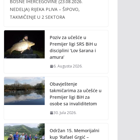
BOSNE IHERCEGOVINE (23.08.2026.
b
er
l
y
NEDELJA) RIJEKA PLIVA – ŠIPOVO,
o
Li
TAKMIČENJE U 2 SEKTORA
o
n
k
k
Poziv za učešće u
Premijer ligi SRS BiH u
disciplini ‘Lov šarana i
amura’
6. Augusta 2026.
Obavještenje
takmičarima za učešće u
Premijer ligi BiH za
osobe sa invaliditetom
30. Jula 2026.
Održan 15. Memorijalni
kup ‘Rafael Grgić –