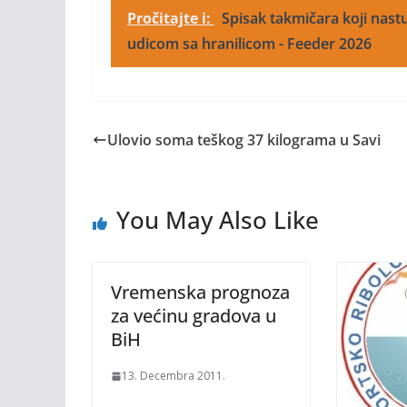
Pročitajte i:
Spisak takmičara koji nastu
udicom sa hranilicom - Feeder 2026
Ulovio soma teškog 37 kilograma u Savi
You May Also Like
Vremenska prognoza
za većinu gradova u
BiH
13. Decembra 2011.