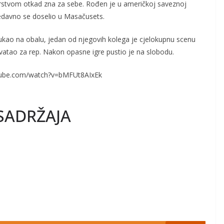
arstvom otkad zna za sebe. Rođen je u američkoj saveznoj
 nedavno se doselio u Masačusets.
ukao na obalu, jedan od njegovih kolega je cjelokupnu scenu
hvatao za rep. Nakon opasne igre pustio je na slobodu.
tube.com/watch?v=bMFUt8AIxEk
SADRŽAJA