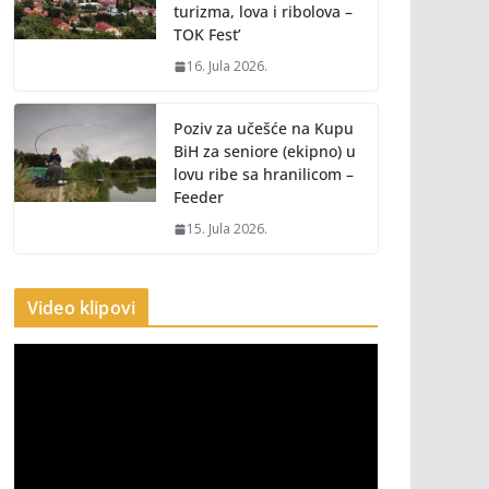
turizma, lova i ribolova –
TOK Fest’
16. Jula 2026.
Poziv za učešće na Kupu
BiH za seniore (ekipno) u
lovu ribe sa hranilicom –
Feeder
15. Jula 2026.
Video klipovi