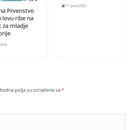
17. Juna 2021.
 na Prvenstvo
 lovu ribe na
k za mladje
rije
2016.
odna polja su označena sa
*