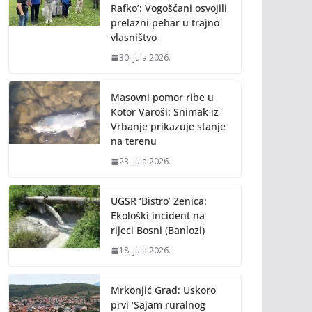
Rafko’: Vogošćani osvojili
prelazni pehar u trajno
vlasništvo
30. Jula 2026.
Masovni pomor ribe u
Kotor Varoši: Snimak iz
Vrbanje prikazuje stanje
na terenu
23. Jula 2026.
UGSR ‘Bistro’ Zenica:
Ekološki incident na
rijeci Bosni (Banlozi)
18. Jula 2026.
Mrkonjić Grad: Uskoro
prvi ‘Sajam ruralnog