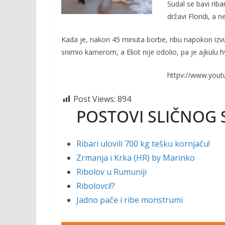
o
Li
Sudal se bavi rib
državi Floridi, a
o
n
k
k
Kada je, nakon 45 minuta borbe, ribu napokon izv
snimio kamerom, a Eliot nije odolio, pa je ajkulu 
httpv://www.you
Post Views:
894
POSTOVI SLIČNOG 
Ribari ulovili 700 kg tešku kornjaču!
Zrmanja i Krka (HR) by Marinko
Ribolov u Rumuniji
Ribolovci!?
Jadno pače i ribe monstrumi