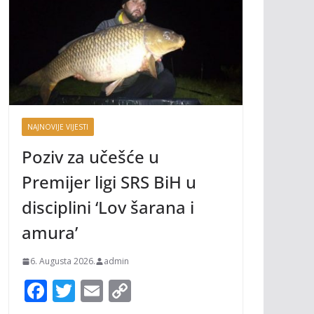
NAJNOVIJE VIJESTI
Poziv za učešće u
Premijer ligi SRS BiH u
disciplini ‘Lov šarana i
amura’
6. Augusta 2026.
admin
F
T
E
C
ac
w
m
o