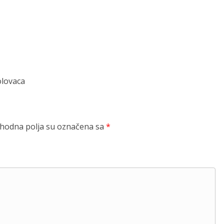
olovaca
odna polja su označena sa
*