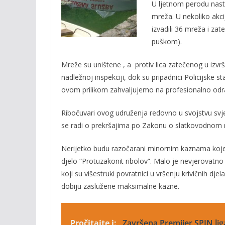
o
Li
U ljetnom perodu nasta
mreža. U nekoliko akci
o
n
izvadili 36 mreža i zat
k
k
puškom).
Mreže su uništene , a protiv lica zatečenog u izvrš
nadležnoj inspekciji, dok su pripadnici Policijske s
ovom prilikom zahvaljujemo na profesionalno odra
Ribočuvari ovog udruženja redovno u svojstvu svje
se radi o prekršajima po Zakonu o slatkovodnom rib
Nerijetko budu razočarani
minornim kaznama koje 
djelo “Protuzakonit ribolov”. Malo je nevjerovatno
koji su višestruki povratnici u vršenju krivičnih djel
dobiju zaslužene maksimalne kazne.
Pročitajte i:
Završena Premijer SPIN lig