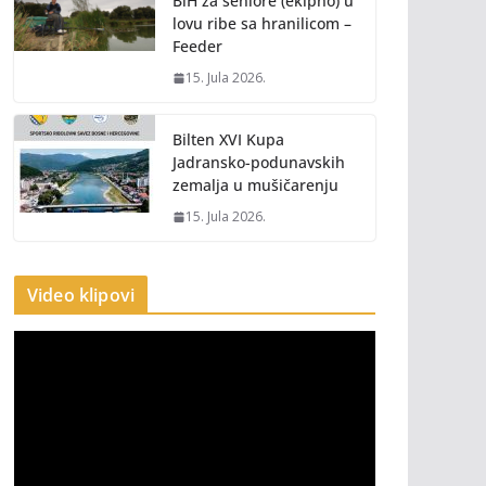
BiH za seniore (ekipno) u
lovu ribe sa hranilicom –
Feeder
15. Jula 2026.
Bilten XVI Kupa
Jadransko-podunavskih
zemalja u mušičarenju
15. Jula 2026.
Video klipovi