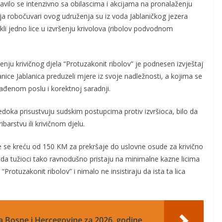
vilo se intenzivno sa obilascima i akcijama na pronalaženju
ja robočuvari ovog udruženja su iz voda Jablaničkog jezera
ekli jedno lice u izvršenju krivolova (ribolov podvodnom
enju krivičnog djela “Protuzakonit ribolov” je podnesen izvještaj
tanice Jablanica preduzeli mjere iz svoje nadležnosti, a kojima se
đenom poslu i korektnoj saradnji.
doka prisustvuju sudskim postupcima protiv izvršioca, bilo da
arstvu ili krivičnom djelu.
se kreću od 150 KM za prekršaje do uslovne osude za krivično
 da tužioci tako ravnodušno pristaju na minimalne kazne licima
a “Protuzakonit ribolov” i nimalo ne insistiraju da ista ta lica
a Bosne i Hercegovine za 2026. godine