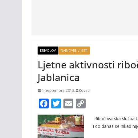
KRIVOLOV
NAJNOVIJE VIJESTI
Ljetne aktivnosti ri
Jablanica
4. Septembra 2013.
Kovach
F
T
E
C
ac
w
m
o
Ribočuvarska služba US
e
itt
ai
p
i do danas se nikad nij
b
er
l
y