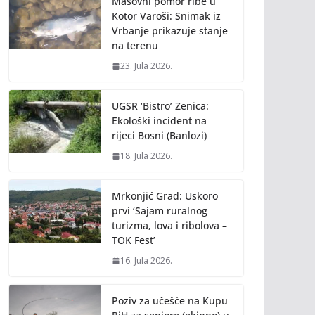
Masovni pomor ribe u
Kotor Varoši: Snimak iz
Vrbanje prikazuje stanje
na terenu
23. Jula 2026.
UGSR ‘Bistro’ Zenica:
Ekološki incident na
rijeci Bosni (Banlozi)
18. Jula 2026.
Mrkonjić Grad: Uskoro
prvi ‘Sajam ruralnog
turizma, lova i ribolova –
TOK Fest’
16. Jula 2026.
Poziv za učešće na Kupu