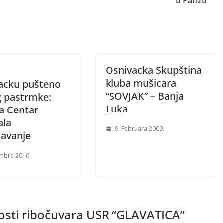
u Parizu
Osnivacka Skupština
kluba mušicara
jacku pušteno
“SOVJAK” – Banja
g pastrmke:
Luka
a Centar
ala
19. Februara 2009.
javanje
mbra 2016.
nosti ribočuvara USR “GLAVATICA”