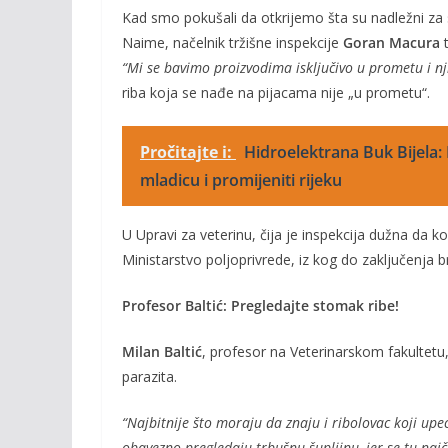
Kad smo pokušali da otkrijemo šta su nadležni za 
Naime, načelnik tržišne inspekcije
Goran Macura
t
“Mi se bavimo proizvodima isključivo u prometu i 
riba koja se nađe na pijacama nije „u prometu“.
Pročitajte i:
Hidroelektrana Buk Bijela: 
mladicu i promijeniti rijeku
U Upravi za veterinu, čija je inspekcija dužna da ko
Ministarstvo poljoprivrede, iz kog do zaključenja b
Profesor Baltić: Pregledajte stomak ribe!
Milan Baltić
, profesor na Veterinarskom fakultetu,
parazita.
“Najbitnije što moraju da znaju i ribolovac koji upec
obavezno pregledaju trbušnu šupljinu, jer se tu najč