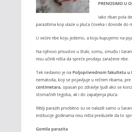
o
Li
PRENOSIMO U OR
o
n
Iako ribari pola d
k
k
parazitima koji ulaze u pluća čoveka i dovode do m
U većini ribe koju jedemo, a koju kupujemo na pij
Na njihovo prisustvo u štuki, somu, smuđu i šaranu
nisu učinili ništa da spreče prodaju zaražene ribe.
Tek nedavno je na
Poljoprivrednom fakultetu 
nematoda, koji se pojavljuje u rečnim ribama, pre s
centimetara,
opasan po zdravlje ljudi ako se kon
stomačnih tegoba, ali i do zapaljenja pluća.
Riblji paraziti prvobitno su se nalazili samo u šaranu
institucije godinama nisu ništa preduzele da to spr
Gomila parazita