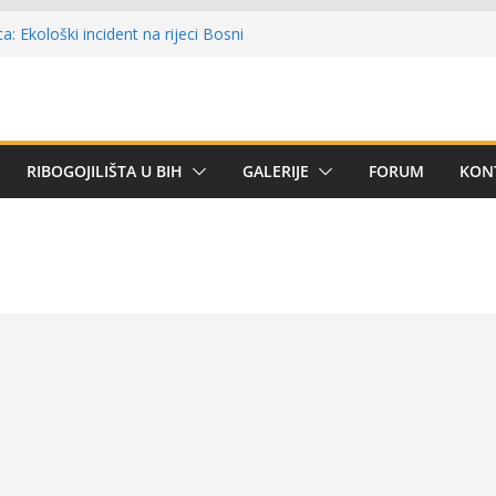
e u Kotor Varoši: Snimak iz Vrbanje
a terenu
a: Ekološki incident na rijeci Bosni
remijer ligi SRS BiH u disciplini ‘Lov šarana
čarima za učešće u Premijer ligi BiH za
RIBOGOJILIŠTA U BIH
GALERIJE
FORUM
KON
tetom
alni kup ‘Rafael Grgić – Rafko’: Vogošćani
ehar u trajno vlasništvo