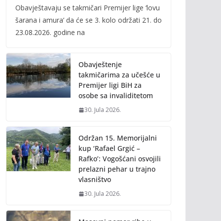
Obavještavaju se takmičari Premijer lige ‘lovu
e
itt
ai
p
šarana i amura’ da će se 3. kolo održati 21. do
b
er
l
y
23.08.2026. godine na
o
Li
o
n
Obavještenje
k
k
takmičarima za učešće u
Premijer ligi BiH za
osobe sa invaliditetom
30. Jula 2026.
Održan 15. Memorijalni
kup ‘Rafael Grgić –
Rafko’: Vogošćani osvojili
prelazni pehar u trajno
vlasništvo
30. Jula 2026.