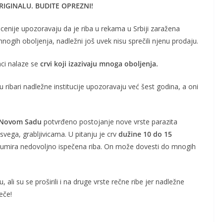
IGINALU. BUDITE OPREZNI!
ecenije upozoravaju da je riba u rekama u Srbiji zaražena
nogih oboljenja, nadležni još uvek nisu sprečili njenu prodaju.
aci nalaze se
crvi koji izazivaju mnoga oboljenja.
 ribari nadležne institucije upozoravaju već šest godina, a oni
u Novom Sadu
potvrđeno postojanje nove vrste parazita
vega, grabljivicama. U pitanju je crv
dužine 10 do 15
zumira nedovoljno ispečena riba. On može dovesti do
mnogih
, ali su se proširili i na druge vrste rečne ribe jer nadležne
eče!