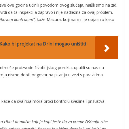
sve ove godine učinili povodom ovog slučaja, naišli smo na zid.
vrdi da ta inspekcija zapravo i nije nadležna za ovaj problem.
njihovom kontrolom”
, kaže Macura, koji nam nije objasnio kako
Kako bi projekat na Drini mogao uništiti
ntroliše proizvode životinjskog porekla, uputili su nas na
roja nismo dobili odgovor na pitanja u vezi s parazitima.
 kaže da sva riba mora proći kontrolu svežine i prisustva
a ribu i domaćin koji je kupi jeste da za vreme čišćenja ribe
ešće nalaze paraziti. Parazit je obično dugačak od četiri do