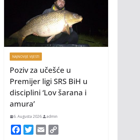
NAJNOVIJE VIJESTI
Poziv za učešće u
Premijer ligi SRS BiH u
disciplini ‘Lov šarana i
amura’
6. Augusta 2026.
admin
F
T
E
C
ac
w
m
o