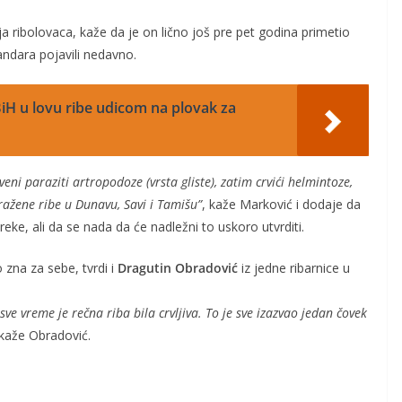
 ribolovaca, kaže da je on lično još pre pet godina primetio
ndara pojavili nedavno.
iH u lovu ribe udicom na plovak za
i paraziti artropodoze (vrsta gliste), zatim crvići helmintoze,
ražene ribe u Dunavu, Savi i Tamišu”
, kaže Marković i dodaje da
reke, ali da se nada da će nadležni to uskoro utvrditi.
 zna za sebe, tvrdi i
Dragutin Obradović
iz jedne ribarnice u
e vreme je rečna riba bila crvljiva. To je sve izazvao jedan čovek
 kaže Obradović.