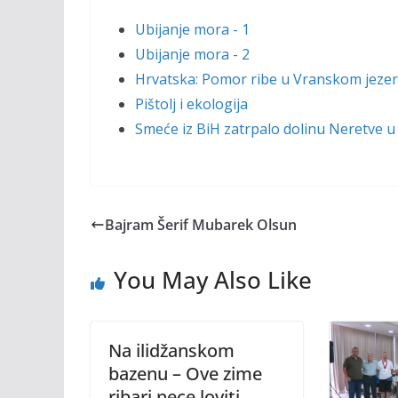
Ubijanje mora - 1
Ubijanje mora - 2
Hrvatska: Pomor ribe u Vranskom jeze
Pištolj i ekologija
Smeće iz BiH zatrpalo dolinu Neretve u
Bajram Šerif Mubarek Olsun
You May Also Like
Na ilidžanskom
bazenu – Ove zime
ribari nece loviti