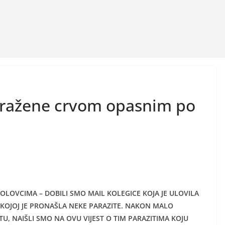
zaražene crvom opasnim po
OLOVCIMA – DOBILI SMO MAIL KOLEGICE KOJA JE ULOVILA
U KOJOJ JE PRONAŠLA NEKE PARAZITE. NAKON MALO
U, NAIŠLI SMO NA OVU VIJEST O TIM PARAZITIMA KOJU