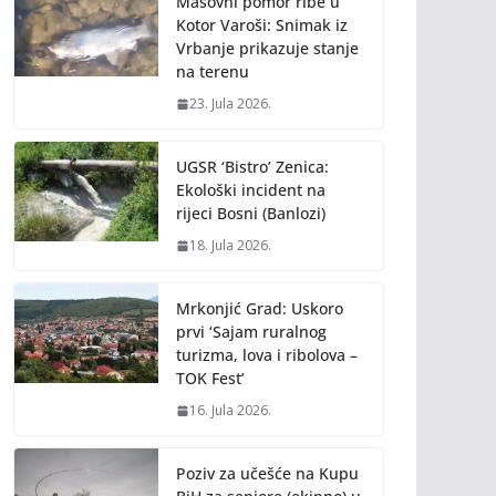
Masovni pomor ribe u
Kotor Varoši: Snimak iz
Vrbanje prikazuje stanje
na terenu
23. Jula 2026.
UGSR ‘Bistro’ Zenica:
Ekološki incident na
rijeci Bosni (Banlozi)
18. Jula 2026.
Mrkonjić Grad: Uskoro
prvi ‘Sajam ruralnog
turizma, lova i ribolova –
TOK Fest’
16. Jula 2026.
Poziv za učešće na Kupu