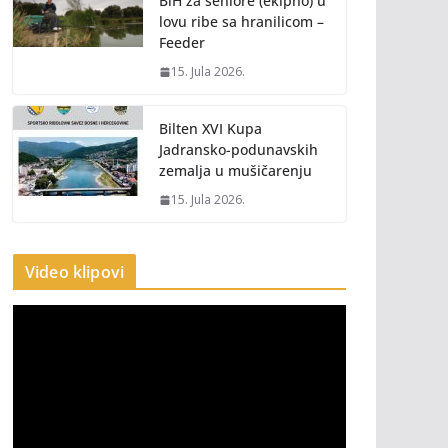
BiH za seniore (ekipno) u
lovu ribe sa hranilicom –
Feeder
15. Jula 2026.
Bilten XVI Kupa
Jadransko-podunavskih
zemalja u mušičarenju
15. Jula 2026.
Video klipovi