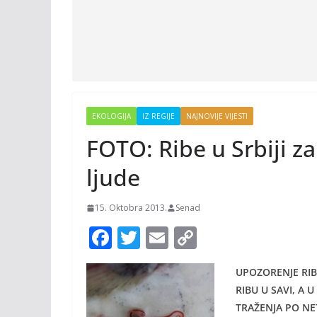
EKOLOGIJA
IZ REGIJE
NAJNOVIJE VIJESTI
FOTO: Ribe u Srbiji 
ljude
15. Oktobra 2013.
Senad
F
T
E
C
ac
w
m
o
UPOZORENJE RIB
e
itt
ai
p
RIBU U SAVI, A 
b
er
l
y
TRAŽENJA PO NET