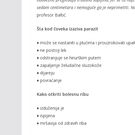
sedam centimetara i nemoguće ga je neprimetiti. Naj
profesor Baltić.
Šta kod čoveka izaziva parazit
♦ može se nastaniti u plućima i prouzrokovati upal
♦ ne postoji lek
♦ odstranjuje se hirurškim putem
♦ zapaljenje želudačne sluzokože
♦ dijareju
♦ povraćanje
Kako otkriti bolesnu ribu
♦ izduženija je
♦ ispijena
♦ mršavija od zdravih riba