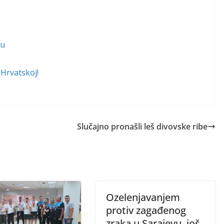
ru
 Hrvatskoj!
Slučajno pronašli leš divovske ribe
Ozelenjavanjem
protiv zagađenog
zraka u Sarajevu, još