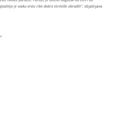
važnije je svaku vrstu ribe dobro termički obraditi”
, objašnjava
u