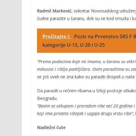
Radmil Marković
, sekretar Novosadskog udruženja
čudne parazite u šaranu, dok su se kod smuđa i ba
Pročitajte i:
Poziv na Prvenstvo SRS F B
kategorije U-15, U-20 i U-25
“Prema podacima koje mi imamo, u šaranu su otkriven
miksozoi i riblja pantljičara. Ovim parazitima su za
se još uvek ne zna kako su paraziti dospeli u naše 
Da paraziti u rečnim ribama u Srbiji postoje otkako
Beogradu.
“Bavim se otkupom i preradom ribe već 20 godina i sv
koji ima privatni ribnjak i uzgaja drugu vrstu ribe”
,
Nadležni ćute